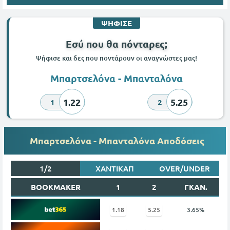
ΨΗΦΙΣΕ
Εσύ που θα πόνταρες;
Ψήφισε και δες που ποντάρουν οι αναγνώστες μας!
Μπαρτσελόνα - Μπανταλόνα
1.22
5.25
1
2
Μπαρτσελόνα - Μπανταλόνα Αποδόσεις
1/2
ΧΑΝΤΙΚΑΠ
OVER/UNDER
BOOKMAKER
1
2
ΓΚΑΝ.
1.18
5.25
3.65%