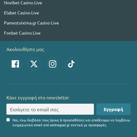
Novibet Casino Live
Elabet Casino Live
Pamestoixima.gr Casino Live
Fonbet Casino Live
Ακολουθήστε μας
Κάνε εγγραφή στο newsletter
Εγγραφή
Ναι, έχω διαβάσει τους όρους & προυποθέσεις και αποδέχομαι να λαμβάνω
ενημερωτικά email από sentragoal.gr σχετικά με προσφορές.