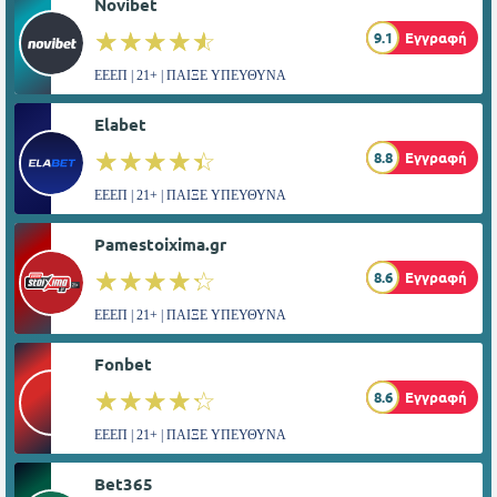
Novibet
☆☆☆☆☆
★★★★★
9.1
Εγγραφή
ΕΕΕΠ | 21+ | ΠΑΙΞΕ ΥΠΕΥΘΥΝΑ
Elabet
☆☆☆☆☆
★★★★★
8.8
Εγγραφή
ΕΕΕΠ | 21+ | ΠΑΙΞΕ ΥΠΕΥΘΥΝΑ
Pamestoixima.gr
☆☆☆☆☆
★★★★★
8.6
Εγγραφή
ΕΕΕΠ | 21+ | ΠΑΙΞΕ ΥΠΕΥΘΥΝΑ
Fonbet
☆☆☆☆☆
★★★★★
8.6
Εγγραφή
ΕΕΕΠ | 21+ | ΠΑΙΞΕ ΥΠΕΥΘΥΝΑ
Bet365