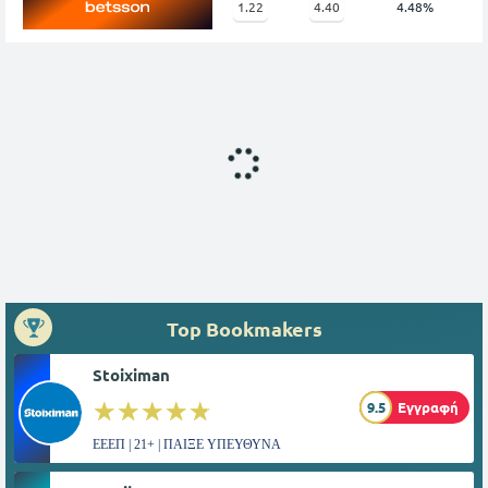
1.22
4.40
4.48%
Top Bookmakers
Stoiximan
☆☆☆☆☆
★★★★★
9.5
Εγγραφή
ΕΕΕΠ | 21+ | ΠΑΙΞΕ ΥΠΕΥΘΥΝΑ