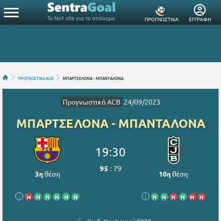
Το Νο1 site για το στοίχημα
ΠΡΟΓΝΩΣΤΙΚΑ
ΕΓΓΡΑΦΗ
ΠΡΟΓΝΩΣΤΙΚΑ ACB
ΜΠΑΡΤΣΕΛΟΝΑ - ΜΠΑΝΤΑΛΟΝΑ
Προγνωστικά ACB
24/09/2023
ΜΠΑΡΤΣΕΛΟΝΑ - ΜΠΑΝΤΑΛΟΝΑ
19:30
95
:
79
3η
θέση
10η
θέση
i
Η
Ν
Ν
Ν
Ν
Ν
i
Ν
Ν
Η
Ν
Η
Η