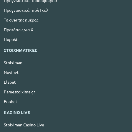
Προγνωστικά Ποδοσφαίρου
Προγνωστικά Γκολ Γκολ
Τα over της ημέρας
Προτάσεις για Χ
Παρολί
ΣΤΟΙΧΗΜΑΤΙΚΕΣ
Stoiximan
Novibet
Elabet
Pamestoixima.gr
Fonbet
ΚΑΖΙΝΟ LIVE
Stoiximan Casino Live