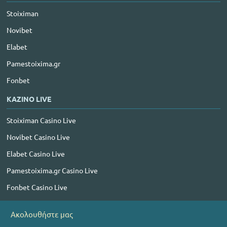
Stoiximan
Novibet
Elabet
Pamestoixima.gr
Fonbet
ΚΑΖΙΝΟ LIVE
Stoiximan Casino Live
Novibet Casino Live
Elabet Casino Live
Pamestoixima.gr Casino Live
Fonbet Casino Live
Ακολουθήστε μας