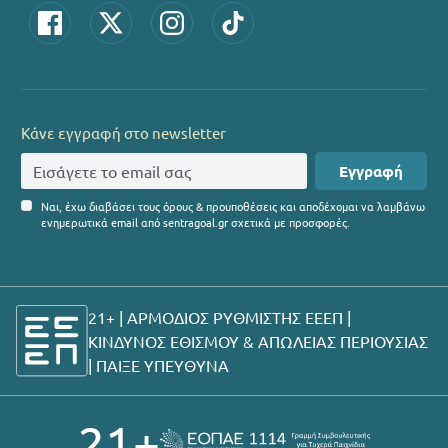
Κάνε εγγραφή στο newsletter
Εγγραφή
Ναι, έχω διαβάσει τους όρους & προυποθέσεις και αποδέχομαι να λαμβάνω
ενημερωτικά email από sentragoal.gr σχετικά με προσφορές.
21+ | ΑΡΜΟΔΙΟΣ ΡΥΘΜΙΣΤΗΣ ΕΕΕΠ |
ΚΙΝΔΥΝΟΣ ΕΘΙΣΜΟΥ & ΑΠΩΛΕΙΑΣ ΠΕΡΙΟΥΣΙΑΣ
|
ΠΑΙΞΕ ΥΠΕΥΘΥΝΑ
21+