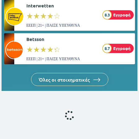
Interwetten
☆☆☆☆☆
★★★★★
8.3
Εγγραφή
ΕΕΕΠ | 21+ | ΠΑΙΞΕ ΥΠΕΥΘΥΝΑ
Betsson
☆☆☆☆☆
★★★★★
8.7
Εγγραφή
ΕΕΕΠ | 21+ | ΠΑΙΞΕ ΥΠΕΥΘΥΝΑ
Όλες οι στοιχηματικές