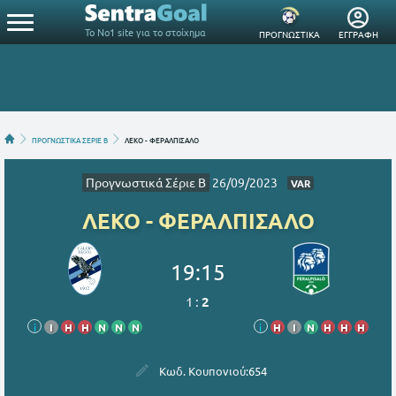
Το Νο1 site για το στοίχημα
ΠΡΟΓΝΩΣΤΙΚΑ
ΕΓΓΡΑΦΗ
ΠΡΟΓΝΩΣΤΙΚΑ ΣΕΡΙΕ B
ΛΕΚΟ - ΦΕΡΑΛΠΙΣΑΛΟ
Προγνωστικά Σέριε B
26/09/2023
VAR
ΛΕΚΟ - ΦΕΡΑΛΠΙΣΑΛΟ
19:15
1
:
2
i
Ι
Η
Η
Ν
Ν
Ν
i
Η
Ι
Ν
Η
Η
Η
Κωδ. Κουπονιού:
654