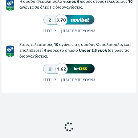
Η ομάδα Φεραλπίσαλο
νίκησε 6
φορές στους τελευταίους
10
αγώνες σε όλες τις διοργανώσεις.
2
3.70
ΕΕΕΠ | 21+ | ΠΑΙΞΕ ΥΠΕΥΘΥΝΑ
Στους τελευταίους
10
αγώνες της ομάδας Φεραλπίσαλο, έχει
επαληθευτεί
4
φορές το σημείο
Under 2.5 γκολ
(σε όλες τις
διοργανώσεις).
U
1.62
ΕΕΕΠ | 21+ | ΠΑΙΞΕ ΥΠΕΥΘΥΝΑ