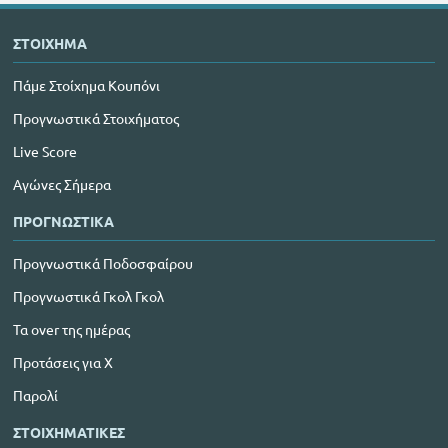
ΣΤΟΙΧΗΜΑ
Πάμε Στοίχημα Κουπόνι
Προγνωστικά Στοιχήματος
Live Score
Αγώνες Σήμερα
ΠΡΟΓΝΩΣΤΙΚΑ
Προγνωστικά Ποδοσφαίρου
Προγνωστικά Γκολ Γκολ
Τα over της ημέρας
Προτάσεις για Χ
Παρολί
ΣΤΟΙΧΗΜΑΤΙΚΕΣ