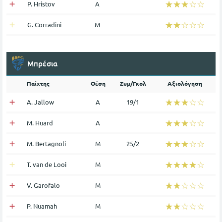
☆☆☆☆☆
★★★★★
P. Hristov
Α
☆☆☆☆☆
★★★★★
G. Corradini
Μ
Μπρέσια
Παίχτης
Θέση
Συμ/Γκολ
Αξιολόγηση
☆☆☆☆☆
★★★★★
A. Jallow
Α
19/1
☆☆☆☆☆
★★★★★
M. Huard
Α
☆☆☆☆☆
★★★★★
M. Bertagnoli
Μ
25/2
☆☆☆☆☆
★★★★★
T. van de Looi
Μ
☆☆☆☆☆
★★★★★
V. Garofalo
Μ
☆☆☆☆☆
★★★★★
P. Nuamah
Μ