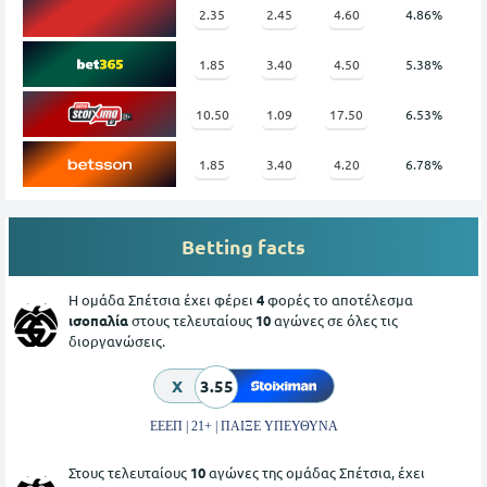
2.35
2.45
4.60
4.86%
1.85
3.40
4.50
5.38%
10.50
1.09
17.50
6.53%
1.85
3.40
4.20
6.78%
Betting facts
Η ομάδα Σπέτσια έχει φέρει
4
φορές το αποτέλεσμα
ισοπαλία
στους τελευταίους
10
αγώνες σε όλες τις
διοργανώσεις.
X
3.55
ΕΕΕΠ | 21+ | ΠΑΙΞΕ ΥΠΕΥΘΥΝΑ
Στους τελευταίους
10
αγώνες της ομάδας Σπέτσια, έχει