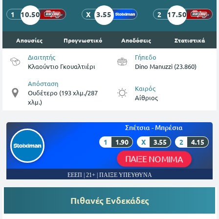
10.50
3.55
17.50
1
X
2
Απουσίες
Προγνωστικό
Αποδόσεις
Στατιστικά
Διαιτητής
Γήπεδο
Κλαούντιο Γκουαλτιέρι
Dino Manuzzi (23.860)
Απόσταση
Καιρός
Ουδέτερο (193 χλμ./287
Αίθριος
χλμ.)
Σπέτσια - Μπρέσια
1
1.90
X
3.55
2
4.15
ΠΑΙΞΕ ΝΟΜΙΜΑ
ΕΕΕΠ | 21+ | ΠΑΙΞΕ ΥΠΕΥΘΥΝΑ
Πιθανές Ενδεκάδες