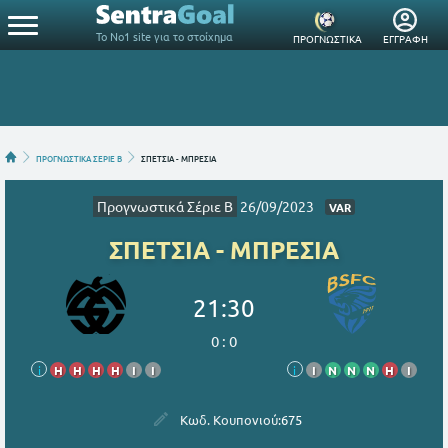
Το Νο1 site για το στοίχημα
ΠΡΟΓΝΩΣΤΙΚΑ
ΕΓΓΡΑΦΗ
ΠΡΟΓΝΩΣΤΙΚΑ ΣΕΡΙΕ B
ΣΠΕΤΣΙΑ - ΜΠΡΕΣΙΑ
Προγνωστικά Σέριε B
26/09/2023
VAR
ΣΠΕΤΣΙΑ - ΜΠΡΕΣΙΑ
21:30
0
:
0
i
Η
Η
Η
Η
Ι
Ι
i
Ι
Ν
Ν
Ν
Η
Ι
Κωδ. Κουπονιού:
675