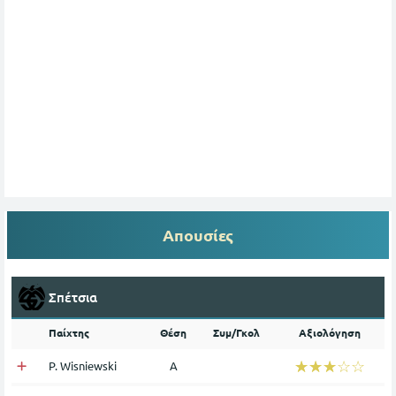
Απουσίες
Σπέτσια
Παίχτης
Θέση
Συμ/Γκολ
Αξιολόγηση
☆☆☆☆☆
★★★★★
P. Wisniewski
Α