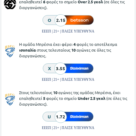
επαληθευτεί
6
φορές το σημείο
Over 2.5 γκολ
(σε όλες τις
διοργανώσεις).
O
2.15
ΕΕΕΠ | 21+ | ΠΑΙΞΕ ΥΠΕΥΘΥΝΑ
Η ομάδα Μπρέσια έχει φέρει
4
φορές το αποτέλεσμα
ισοπαλία
στους τελευταίους
10
αγώνες σε όλες τις
διοργανώσεις.
X
3.55
ΕΕΕΠ | 21+ | ΠΑΙΞΕ ΥΠΕΥΘΥΝΑ
Στους τελευταίους
10
αγώνες της ομάδας Μπρέσια, έχει
επαληθευτεί
5
φορές το σημείο
Under 2.5 γκολ
(σε όλες τις
διοργανώσεις).
U
1.72
ΕΕΕΠ | 21+ | ΠΑΙΞΕ ΥΠΕΥΘΥΝΑ