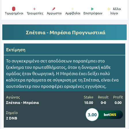
Άλλοι
Tιμωρημένοι
Τραυματίες
Άρρωστοι
Αμφίβολοι
Επιστρέφουν
λόγοι
Σπέτσια - Μπρέσια
Προγνωστικά
Εκτίμηση
Το συγκεκριμένο σετ αποδόσεων παραπέμπει στο
ξεκίνημα του πρωταθλήματος, όταν η δυναμική κάθε
ομάδας ήταν θεωρητική. Η Μπρέσια έχει δείξει πολύ
καλύτερα πράγματα σε σύγκριση με τη Σπέτσια, είναι ένα
αουτσάιντερ που προσφέρει ορισμένες εγγυήσεις.
Αγώνας
Stake
Result
Profit
Σπέτσια - Μπρέσια
10.00
0-0
0.00
Σημείο
3.00
2 DNB