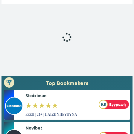
Top Bookmakers
Stoiximan
☆☆☆☆☆
★★★★★
9.5
Εγγραφή
ΕΕΕΠ | 21+ | ΠΑΙΞΕ ΥΠΕΥΘΥΝΑ
Novibet