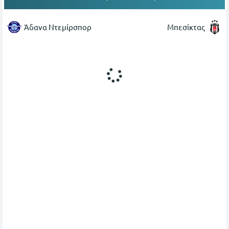
Άδανα Ντεμίρσπορ
Μπεσίκτας