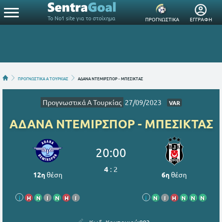
Το Νο1 site για το στοίχημα
ΠΡΟΓΝΩΣΤΙΚΑ
ΕΓΓΡΑΦΗ
ΠΡΟΓΝΩΣΤΙΚΑ Α ΤΟΥΡΚΙΑΣ
ΑΔΑΝΑ ΝΤΕΜΙΡΣΠΟΡ - ΜΠΕΣΙΚΤΑΣ
Προγνωστικά Α Τουρκίας
27/09/2023
VAR
ΑΔΑΝΑ ΝΤΕΜΙΡΣΠΟΡ - ΜΠΕΣΙΚΤΑΣ
20:00
4
:
2
12η
θέση
6η
θέση
i
Η
Ν
Ι
Ν
Η
Ι
i
Ν
Ι
Η
Ν
Ν
Ν