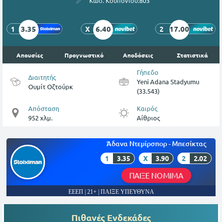
Κωδ. Κουπονιού:
803
3.35
6.40
17.00
1
X
2
Απουσίες
Προγνωστικό
Αποδόσεις
Στατιστικά
Γήπεδο
Διαιτητής
Yeni Adana Stadyumu
Ουμίτ Οζτούρκ
(33.543)
Απόσταση
Καιρός
952 χλμ.
Αίθριος
Άδανα Ντεμίρσπορ - Μπεσίκτας
1
3.35
X
3.90
2
2.02
ΠΑΙΞΕ ΝΟΜΙΜΑ
ΕΕΕΠ | 21+ | ΠΑΙΞΕ ΥΠΕΥΘΥΝΑ
Πιθανές Ενδεκάδες