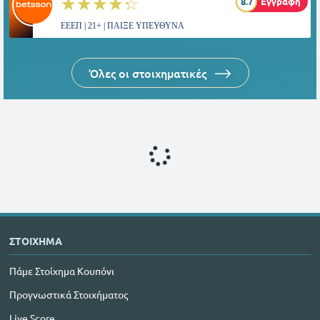
☆☆☆☆☆
★★★★★
8.7
Εγγραφή
ΕΕΕΠ | 21+ | ΠΑΙΞΕ ΥΠΕΥΘΥΝΑ
Όλες οι στοιχηματικές
ΣΤΟΙΧΗΜΑ
Πάμε Στοίχημα Κουπόνι
Προγνωστικά Στοιχήματος
Live Score