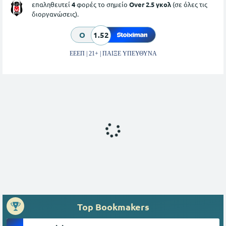
επαληθευτεί
4
φορές το σημείο
Over 2.5 γκολ
(σε όλες τις
διοργανώσεις).
O
1.52
ΕΕΕΠ | 21+ | ΠΑΙΞΕ ΥΠΕΥΘΥΝΑ
Top Bookmakers