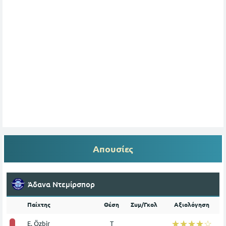
Απουσίες
Άδανα Ντεμίρσπορ
Παίχτης
Θέση
Συμ/Γκολ
Αξιολόγηση
☆☆☆☆☆
★★★★★
E. Özbir
Τ