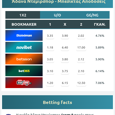
Άδανα Ντεμίρσπορ - Μπεσίκτας Αποδόσεις
1X2
U/O
GG/NG
BOOKMAKER
1
X
2
ΓΚΑΝ.
3.35
3.90
2.02
4.76%
1.18
6.40
17.00
5.89%
3.05
3.80
2.12
5.90%
3.10
3.75
2.10
6.14%
1.20
6.15
12.50
7.06%
Betting facts
Η ομάδα Άδανα Ντεμίρσπορ
έχασε 9
φορές στους