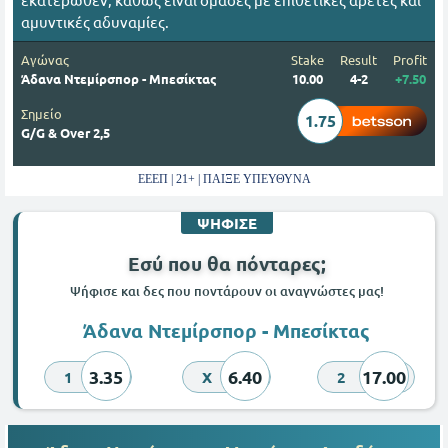
αμυντικές αδυναμίες.
Αγώνας
Stake
Result
Profit
Άδανα Ντεμίρσπορ - Μπεσίκτας
10.00
4-2
+7.50
Σημείο
1.75
G/G & Over 2,5
ΕΕΕΠ | 21+ | ΠΑΙΞΕ ΥΠΕΥΘΥΝΑ
ΨΗΦΙΣΕ
Εσύ που θα πόνταρες;
Ψήφισε και δες που ποντάρουν οι αναγνώστες μας!
Άδανα Ντεμίρσπορ - Μπεσίκτας
3.35
6.40
17.00
1
X
2