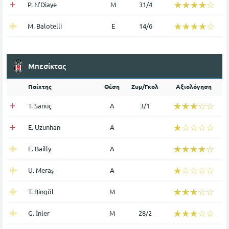
☆☆☆☆☆
★★★★★
P. N'Diaye
Μ
31/4
☆☆☆☆☆
★★★★★
M. Balotelli
Ε
14/6
Μπεσίκτας
Παίχτης
Θέση
Συμ/Γκολ
Αξιολόγηση
☆☆☆☆☆
★★★★★
T. Sanuç
Α
3/1
☆☆☆☆☆
★★★★★
E. Uzunhan
Α
☆☆☆☆☆
★★★★★
E. Bailly
Α
☆☆☆☆☆
★★★★★
U. Meraş
Α
☆☆☆☆☆
★★★★★
T. Bingöl
Μ
☆☆☆☆☆
★★★★★
G. İnler
Μ
28/2