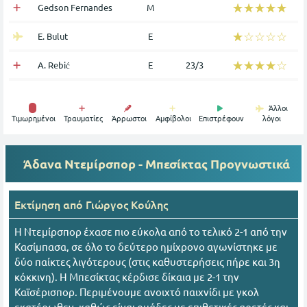
☆☆☆☆☆
★★★★★
Gedson Fernandes
Μ
☆☆☆☆☆
★★★★★
E. Bulut
Ε
☆☆☆☆☆
★★★★★
A. Rebić
Ε
23/3
Άλλοι
Tιμωρημένοι
Τραυματίες
Άρρωστοι
Αμφίβολοι
Επιστρέφουν
λόγοι
Άδανα Ντεμίρσπορ - Μπεσίκτας
Προγνωστικά
Εκτίμηση από
Γιώργος Κούλης
Η Ντεμίρσπορ έχασε πιο εύκολα από το τελικό 2-1 από την
Κασίμπασα, σε όλο το δεύτερο ημίχρονο αγωνίστηκε με
δύο παίκτες λιγότερους (στις καθυστερήσεις πήρε και 3η
κόκκινη). Η Μπεσίκτας κέρδισε δίκαια με 2-1 την
Καϊσέρισπορ. Περιμένουμε ανοιχτό παιχνίδι με γκολ
εκατέρωθεν, καθώς είναι ομάδες με επιθετικές αρετές και