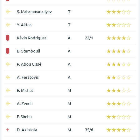
☆☆☆☆☆
★★★★★
Ş. Məhəmmədəliyev
Τ
☆☆☆☆☆
★★★★★
Y. Aktas
Τ
☆☆☆☆☆
★★★★★
Kévin Rodrigues
Α
22/1
☆☆☆☆☆
★★★★★
B. Stambouli
Α
☆☆☆☆☆
★★★★★
P. Abou Cissé
Α
☆☆☆☆☆
★★★★★
A. Feratovič
Α
☆☆☆☆☆
★★★★★
E. Michut
Μ
☆☆☆☆☆
★★★★★
A. Zeneli
Μ
☆☆☆☆☆
★★★★★
F. Shehu
Μ
☆☆☆☆☆
★★★★★
D. Akintola
Μ
35/6