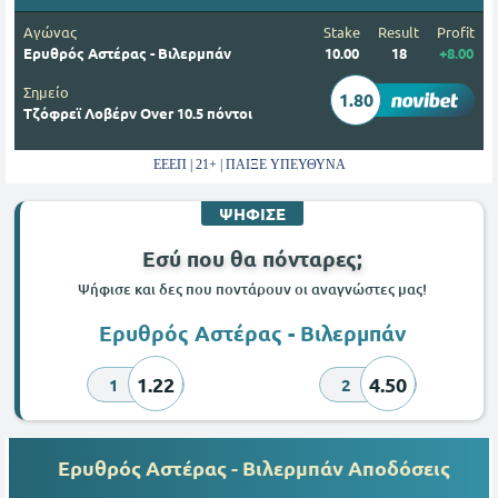
Αγώνας
Stake
Result
Profit
Ερυθρός Αστέρας - Βιλερμπάν
10.00
18
+8.00
Σημείο
1.80
Τζόφρεϊ Λοβέρν Over 10.5 πόντοι
ΕΕΕΠ | 21+ | ΠΑΙΞΕ ΥΠΕΥΘΥΝΑ
ΨΗΦΙΣΕ
Εσύ που θα πόνταρες;
Ψήφισε και δες που ποντάρουν οι αναγνώστες μας!
Ερυθρός Αστέρας - Βιλερμπάν
1.22
4.50
1
2
Ερυθρός Αστέρας - Βιλερμπάν Αποδόσεις