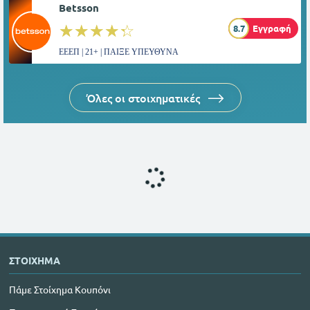
Betsson
☆☆☆☆☆
★★★★★
8.7
Εγγραφή
ΕΕΕΠ | 21+ | ΠΑΙΞΕ ΥΠΕΥΘΥΝΑ
Όλες οι στοιχηματικές
ΣΤΟΙΧΗΜΑ
Πάμε Στοίχημα Κουπόνι