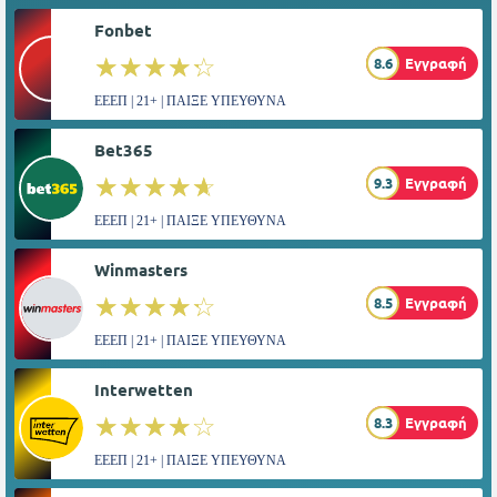
Fonbet
☆☆☆☆☆
★★★★★
8.6
Εγγραφή
ΕΕΕΠ | 21+ | ΠΑΙΞΕ ΥΠΕΥΘΥΝΑ
Bet365
☆☆☆☆☆
★★★★★
9.3
Εγγραφή
ΕΕΕΠ | 21+ | ΠΑΙΞΕ ΥΠΕΥΘΥΝΑ
Winmasters
☆☆☆☆☆
★★★★★
8.5
Εγγραφή
ΕΕΕΠ | 21+ | ΠΑΙΞΕ ΥΠΕΥΘΥΝΑ
Interwetten
☆☆☆☆☆
★★★★★
8.3
Εγγραφή
ΕΕΕΠ | 21+ | ΠΑΙΞΕ ΥΠΕΥΘΥΝΑ