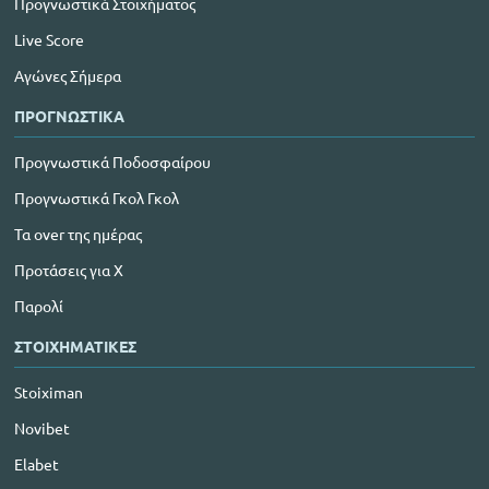
Προγνωστικά Στοιχήματος
Live Score
Αγώνες Σήμερα
ΠΡΟΓΝΩΣΤΙΚΑ
Προγνωστικά Ποδοσφαίρου
Προγνωστικά Γκολ Γκολ
Τα over της ημέρας
Προτάσεις για Χ
Παρολί
ΣΤΟΙΧΗΜΑΤΙΚΕΣ
Stoiximan
Novibet
Elabet