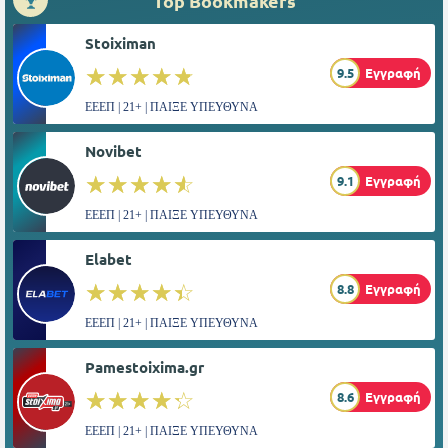
Top Bookmakers
Stoiximan
☆☆☆☆☆
★★★★★
9.5
Εγγραφή
ΕΕΕΠ | 21+ | ΠΑΙΞΕ ΥΠΕΥΘΥΝΑ
Novibet
☆☆☆☆☆
★★★★★
9.1
Εγγραφή
ΕΕΕΠ | 21+ | ΠΑΙΞΕ ΥΠΕΥΘΥΝΑ
Elabet
☆☆☆☆☆
★★★★★
8.8
Εγγραφή
ΕΕΕΠ | 21+ | ΠΑΙΞΕ ΥΠΕΥΘΥΝΑ
Pamestoixima.gr
☆☆☆☆☆
★★★★★
8.6
Εγγραφή
ΕΕΕΠ | 21+ | ΠΑΙΞΕ ΥΠΕΥΘΥΝΑ