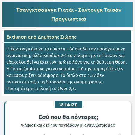
Τσανγκτσούνγκ Γιατάι - Σάντονγκ Ταϊσάν
Προγνωστικά
Εκτίμηση από
Δημήτρης Σιώρης
Η Σάντονγκ έκανε τα εύκολα – δύσκολα την προηγούμενη
αγωνιστική, αλλά κέρδισε 2-1 το ντέρμπι με τη Γουχάν και
εξακολουθεί να έχει τον πρώτο λόγο για τη δεύτερη θέση.
Η Γιατάι ζορίστηκε για να κερδίσει 1-0 την ουραγό Σενζέν
και «σφυρίζει» αδιάφορα. Το διπλό στο 1.57 δεν
αντικατοπτρίζει τη δυσκολία της αναμέτρησης.
Προτιμότερη επιλογή το Over 2,5.
ΨΗΦΙΣΕ
Εσύ που θα πόνταρες;
Ψήφισε και δες που ποντάρουν οι αναγνώστες μας!