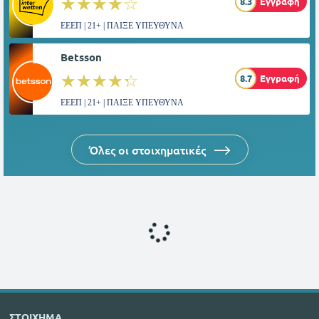
☆☆☆☆☆
★★★★★
8.3
Εγγραφή
ΕΕΕΠ | 21+ | ΠΑΙΞΕ ΥΠΕΥΘΥΝΑ
Betsson
☆☆☆☆☆
★★★★★
8.7
Εγγραφή
ΕΕΕΠ | 21+ | ΠΑΙΞΕ ΥΠΕΥΘΥΝΑ
Όλες οι στοιχηματικές
ΣΤΟΙΧΗΜΑ