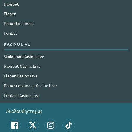
Novibet
Elabet
Pamestoixima.gr
Fonbet
ΚΑΖΙΝΟ LIVE
Stoiximan Casino Live
Novibet Casino Live
Elabet Casino Live
Pamestoixima.gr Casino Live
Fonbet Casino Live
Ακολουθήστε μας