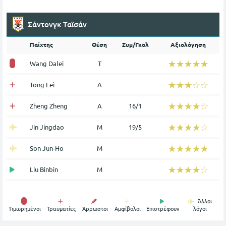
Σάντονγκ Ταϊσάν
Παίχτης
Θέση
Συμ/Γκολ
Αξιολόγηση
☆☆☆☆☆
★★★★★
Wang Dalei
Τ
☆☆☆☆☆
★★★★★
Tong Lei
Α
☆☆☆☆☆
★★★★★
Zheng Zheng
Α
16/1
☆☆☆☆☆
★★★★★
Jin Jingdao
Μ
19/5
☆☆☆☆☆
★★★★★
Son Jun-Ho
Μ
☆☆☆☆☆
★★★★★
Liu Binbin
Μ
Άλλοι
Tιμωρημένοι
Τραυματίες
Άρρωστοι
Αμφίβολοι
Επιστρέφουν
λόγοι