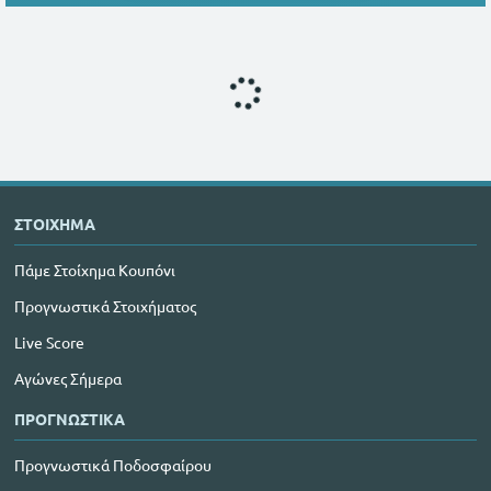
ΣΤΟΙΧΗΜΑ
Πάμε Στοίχημα Κουπόνι
Προγνωστικά Στοιχήματος
Live Score
Αγώνες Σήμερα
ΠΡΟΓΝΩΣΤΙΚΑ
Προγνωστικά Ποδοσφαίρου