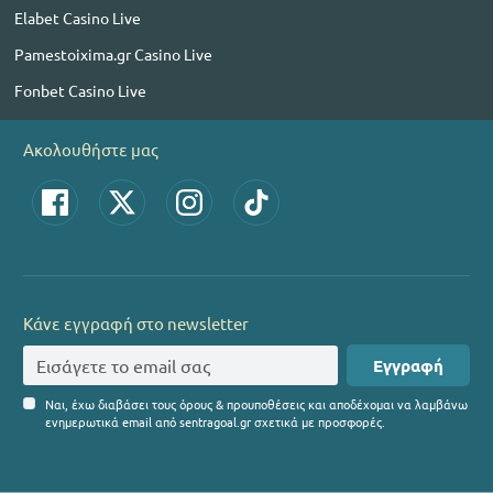
Elabet Casino Live
Pamestoixima.gr Casino Live
Fonbet Casino Live
Ακολουθήστε μας
Κάνε εγγραφή στο newsletter
Εγγραφή
Ναι, έχω διαβάσει τους όρους & προυποθέσεις και αποδέχομαι να λαμβάνω
ενημερωτικά email από sentragoal.gr σχετικά με προσφορές.