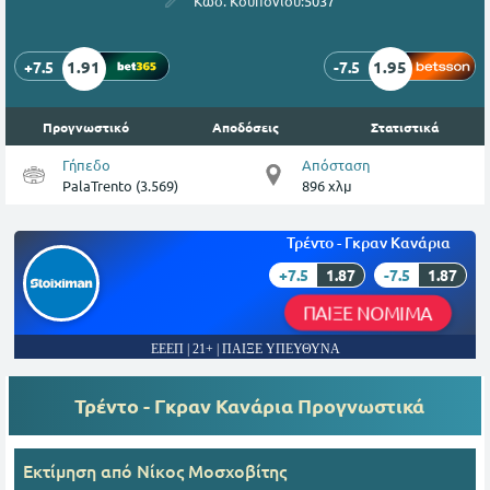
Κωδ. Κουπονιού:
5037
1.91
1.95
+7.5
-7.5
Προγνωστικό
Αποδόσεις
Στατιστικά
Γήπεδο
Απόσταση
PalaTrento (3.569)
896 χλμ
Τρέντο - Γκραν Κανάρια
+7.5
1.87
-7.5
1.87
ΠΑΙΞΕ ΝΟΜΙΜΑ
ΕΕΕΠ | 21+ | ΠΑΙΞΕ ΥΠΕΥΘΥΝΑ
Τρέντο - Γκραν Κανάρια
Προγνωστικά
Εκτίμηση από
Νίκος Μοσχοβίτης