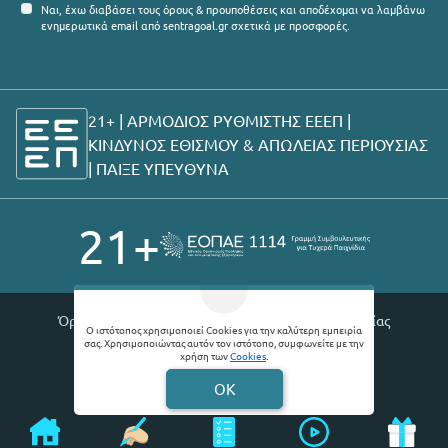
Ναι, έχω διαβάσει τους όρους & προυποθέσεις και αποδέχομαι να λαμβάνω
ενημερωτικά email από sentragoal.gr σχετικά με προσφορές.
21+ | ΑΡΜΟΔΙΟΣ ΡΥΘΜΙΣΤΗΣ ΕΕΕΠ |
ΚΙΝΔΥΝΟΣ ΕΘΙΣΜΟΥ & ΑΠΩΛΕΙΑΣ ΠΕΡΙΟΥΣΙΑΣ
|
ΠΑΙΞΕ ΥΠΕΥΘΥΝΑ
21+
Όροι χρήσης |
Πολιτική απορρήτου |
Θέσεις εργασίας
Ο ιστότοπος χρησιμοποιεί Cookies για την καλύτερη εμπειρία
σας. Χρησιμοποιώντας αυτόν τον ιστότοπο, συμφωνείτε με την
© 2026 Sentragoal
χρήση των
Cookies
.
Developed by
Digital Winners
OK