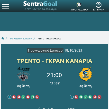
Το Νο1 site για το στοίχημα
ΠΡΟΓΝΩΣΤΙΚΑ
ΕΓΓΡΑΦΗ
ΠΡΟΓΝΩΣΤΙΚΑ EUROCUP
ΤΡΕΝΤΟ - ΓΚΡΑΝ ΚΑΝΑΡΙΑ
Προγνωστικά Eurocup
18/10/2023
ΤΡΕΝΤΟ - ΓΚΡΑΝ ΚΑΝΑΡΙΑ
21:00
73
:
87
8η
θέση
3η
θέση
i
Η
Η
Ν
Η
Ν
Η
i
Η
Ν
Ν
Ν
Η
Η