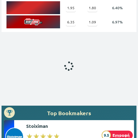
1.95
1.80
6.40%
6.35
1.09
6.97%
Top Bookmakers
Stoiximan
☆☆☆☆☆
★★★★★
9.5
Εγγραφή