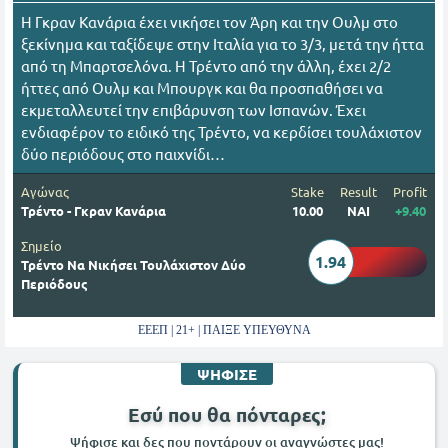
H Γκραν Κανάρια έχει νικήσει τον Άρη και την Ουλμ στο
ξεκίνημα και ταξίδεψε στην Ιταλία για το 3/3, μετά την ήττα
από τη Μπαρτσελόνα. Η Τρέντο από την άλλη, έχει 2/2
ήττες από Ουλμ και Μπουργκ και θα προσπαθήσει να
εκμεταλλευτεί την επιβάρυνση των Ισπανών. Έχει
ενδιαφέρον το ειδικό της Τρέντο, να κερδίσει τουλάχιστον
δύο περιόδους στο παιχνίδι…
Αγώνας
Stake
Result
Profit
Τρέντο - Γκραν Κανάρια
10.00
NAI
+9.40
Σημείο
1.94
Τρέντο Να Νικήσει Τουλάχιστον Δύο
Περιόδους
ΕΕΕΠ | 21+ | ΠΑΙΞΕ ΥΠΕΥΘΥΝΑ
ΨΗΦΙΣΕ
Εσύ που θα πόνταρες;
Ψήφισε και δες που ποντάρουν οι αναγνώστες μας!