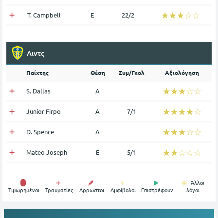
☆☆☆☆☆
★★★★★
T. Campbell
Ε
22/2
Λιντς
Παίχτης
Θέση
Συμ/Γκολ
Αξιολόγηση
☆☆☆☆☆
★★★★★
S. Dallas
Α
☆☆☆☆☆
★★★★★
Junior Firpo
Α
7/1
☆☆☆☆☆
★★★★★
D. Spence
Α
☆☆☆☆☆
★★★★★
Mateo Joseph
Ε
5/1
Άλλοι
Tιμωρημένοι
Τραυματίες
Άρρωστοι
Αμφίβολοι
Επιστρέφουν
λόγοι