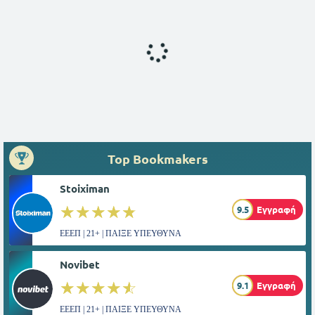
Top Bookmakers
Stoiximan
☆☆☆☆☆
★★★★★
9.5
Εγγραφή
ΕΕΕΠ | 21+ | ΠΑΙΞΕ ΥΠΕΥΘΥΝΑ
Novibet
☆☆☆☆☆
★★★★★
9.1
Εγγραφή
ΕΕΕΠ | 21+ | ΠΑΙΞΕ ΥΠΕΥΘΥΝΑ