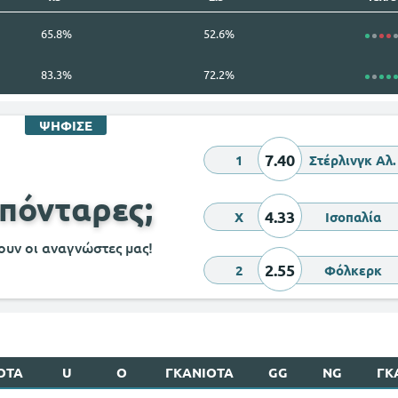
65.8%
52.6%
83.3%
72.2%
ΨΗΦΙΣΕ
7.40
1
Στέρλινγκ Αλ.
 πόνταρες;
4.33
X
Ισοπαλία
ουν οι αναγνώστες μας!
2.55
2
Φόλκερκ
ΟΤΑ
U
O
ΓΚΑΝΙΟΤΑ
GG
NG
ΓΚ