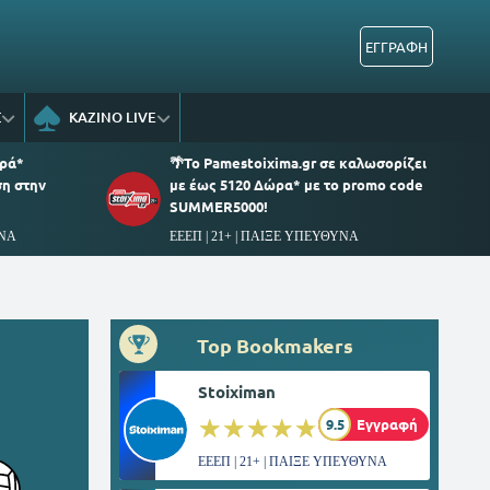
ΕΓΓΡΑΦΗ
Σ
ΚΑΖΙΝΟ LIVE
ορά*
🌴To Pamestoixima.gr σε καλωσορίζει
ση στην
με έως 5120 Δώρα* με το promo code
SUMMER5000!
ΥΝΑ
ΕΕΕΠ | 21+ | ΠΑΙΞΕ ΥΠΕΥΘΥΝΑ
Top Bookmakers
Stoiximan
☆☆☆☆☆
★★★★★
9.5
Εγγραφή
ΕΕΕΠ | 21+ | ΠΑΙΞΕ ΥΠΕΥΘΥΝΑ