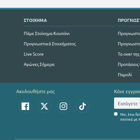
ΣΤΟΙΧΗΜΑ
ΠΡΟΓΝΩΣ
Πάμε Στοίχημα Κουπόνι
Προγνωστι
Προγνωστικά Στοιχήματος
Προγνωστι
Live Score
Τα over της
Αγώνες Σήμερα
Προτάσεις 
Παρολί
Ακολουθήστε μας
Κάνε εγγρα
Ναι, έχω δι
σχετικά με 