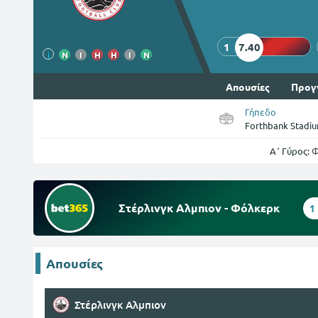
1
7.40
i
Ν
Ι
Η
Η
Ι
Ν
Απουσίες
Προγ
Γήπεδο
Forthbank Stadiu
Α΄ Γύρος:
Φ
Στέρλινγκ Αλμπιον - Φόλκερκ
1
Απουσίες
Στέρλινγκ Αλμπιον