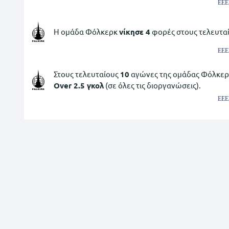
ΕΕΕ
Η ομάδα Φόλκερκ
νίκησε 4
φορές στους τελευτα
ΕΕΕ
Στους τελευταίους
10
αγώνες της ομάδας Φόλκερκ
Over 2.5 γκολ
(σε όλες τις διοργανώσεις).
ΕΕΕ