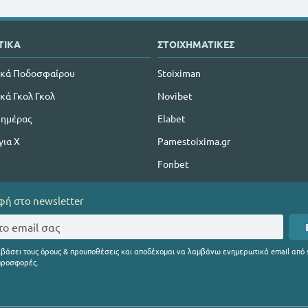
ΤΙΚΑ
ΣΤΟΙΧΗΜΑΤΙΚΕΣ
κά Ποδοσφαίρου
Stoiximan
κά Γκολ Γκολ
Novibet
 ημέρας
Elabet
για Χ
Pamestoixima.gr
Fonbet
φή στο newsletter
αβάσει τους όρους & προυποθέσεις και αποδέχομαι να λαμβάνω ενημερωτικά email από s
προσφορές.