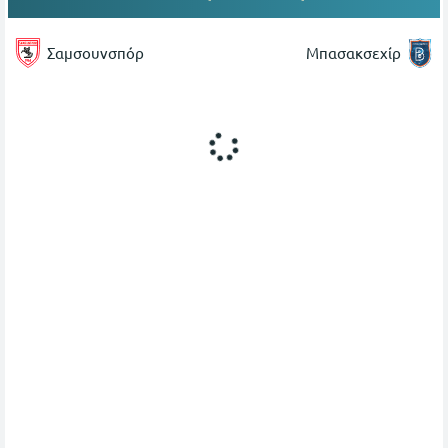
Σαμσουνσπόρ
Μπασακσεχίρ