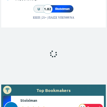
U
1.82
ΕΕΕΠ | 21+ | ΠΑΙΞΕ ΥΠΕΥΘΥΝΑ
Top Bookmakers
Stoiximan