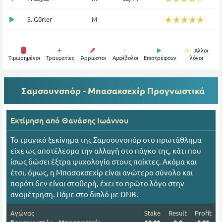
☆☆☆☆☆
★★★★★
S. Gürler
Μ
Άλλοι
Tιμωρημένοι
Τραυματίες
Άρρωστοι
Αμφίβολοι
Επιστρέφουν
λόγοι
Σαμσουνσπόρ - Μπασακσεχίρ
Προγνωστικά
Εκτίμηση από
Θανάσης Ιωάννου
Το τραγικό ξεκίνημα της Σαμσουνσπόρ στο πρωτάθλημα
είχε ως αποτέλεσμα την αλλαγή στο πάγκο της, κάτι που
ίσως δώσει έξτρα ψυχολογία στους παίκτες. Ακόμα και
έτσι, όμως, η Μπασακσεχίρ είναι ανώτερο σύνολο και
παρότι δεν είναι σταθερή, έχει το πρώτο λόγο στην
αναμέτρηση. Πάμε στο διπλό με DNB.
Αγώνας
Stake
Result
Profit