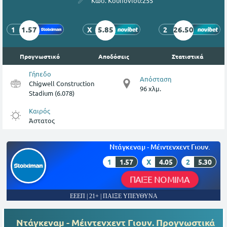
Κωδ. Κουπονιού:
255
1.57
5.85
26.50
1
X
2
Προγνωστικό
Αποδόσεις
Στατιστικά
Γήπεδο
Απόσταση
Chigwell Construction
96 χλμ.
Stadium (6.078)
Καιρός
Άστατος
Ντάγκεναμ - Μέιντενχεντ Γιουν.
1
1.57
X
4.05
2
5.30
ΠΑΙΞΕ ΝΟΜΙΜΑ
ΕΕΕΠ | 21+ | ΠΑΙΞΕ ΥΠΕΥΘΥΝΑ
Ντάγκεναμ - Μέιντενχεντ Γιουν.
Προγνωστικά