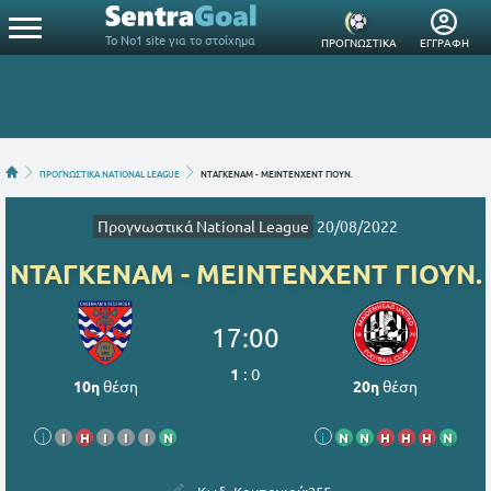
Το Νο1 site για το στοίχημα
ΠΡΟΓΝΩΣΤΙΚΑ
ΕΓΓΡΑΦΗ
ΠΡΟΓΝΩΣΤΙΚΑ NATIONAL LEAGUE
ΝΤΑΓΚΕΝΑΜ - ΜΕΙΝΤΕΝΧΕΝΤ ΓΙΟΥΝ.
Προγνωστικά National League
20/08/2022
ΝΤΑΓΚΕΝΑΜ - ΜΕΙΝΤΕΝΧΕΝΤ ΓΙΟΥΝ.
17:00
1
:
0
10η
θέση
20η
θέση
i
Ι
Η
Ι
Ι
Ι
Ν
i
Ν
Ν
Η
Η
Η
Ν