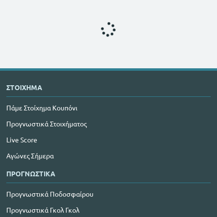
ΣΤΟΙΧΗΜΑ
Πάμε Στοίχημα Κουπόνι
Προγνωστικά Στοιχήματος
Live Score
Αγώνες Σήμερα
ΠΡΟΓΝΩΣΤΙΚΑ
Προγνωστικά Ποδοσφαίρου
Προγνωστικά Γκολ Γκολ