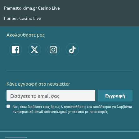
Pamestoixima.gr Casino Live
Fonbet Casino Live
Ακολουθήστε μας
Κάνε εγγραφή στο newsletter
Εγγραφή
Ναι, έχω διαβάσει τους όρους & προυποθέσεις και αποδέχομαι να λαμβάνω
ενημερωτικά email από sentragoal.gr σχετικά με προσφορές.