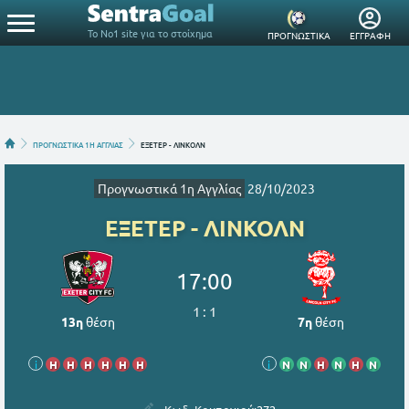
Το Νο1 site για το στοίχημα
ΠΡΟΓΝΩΣΤΙΚΑ
ΕΓΓΡΑΦΗ
ΠΡΟΓΝΩΣΤΙΚΑ 1Η ΑΓΓΛΙΑΣ
ΕΞΕΤΕΡ - ΛΙΝΚΟΛΝ
Προγνωστικά 1η Αγγλίας
28/10/2023
ΕΞΕΤΕΡ - ΛΙΝΚΟΛΝ
17:00
1
:
1
13η
θέση
7η
θέση
i
Η
Η
Η
Η
Η
Η
i
Ν
Ν
Η
Ν
Η
Ν