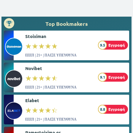
Top Bookmakers
Stoiximan
☆☆☆☆☆
★★★★★
9.5
Εγγραφή
ΕΕΕΠ | 21+ | ΠΑΙΞΕ ΥΠΕΥΘΥΝΑ
Novibet
☆☆☆☆☆
★★★★★
9.1
Εγγραφή
ΕΕΕΠ | 21+ | ΠΑΙΞΕ ΥΠΕΥΘΥΝΑ
Elabet
☆☆☆☆☆
★★★★★
8.8
Εγγραφή
ΕΕΕΠ | 21+ | ΠΑΙΞΕ ΥΠΕΥΘΥΝΑ
Pamestoixima.gr