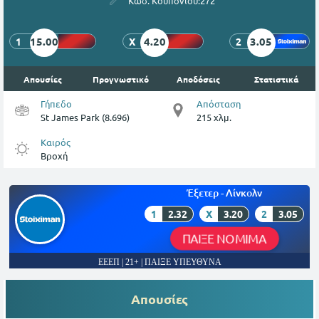
Κωδ. Κουπονιού:
272
15.00
4.20
3.05
1
X
2
Απουσίες
Προγνωστικό
Αποδόσεις
Στατιστικά
Γήπεδο
Απόσταση
St James Park (8.696)
215 χλμ.
Καιρός
Βροχή
Έξετερ - Λίνκολν
1
2.32
X
3.20
2
3.05
ΠΑΙΞΕ ΝΟΜΙΜΑ
ΕΕΕΠ | 21+ | ΠΑΙΞΕ ΥΠΕΥΘΥΝΑ
Απουσίες