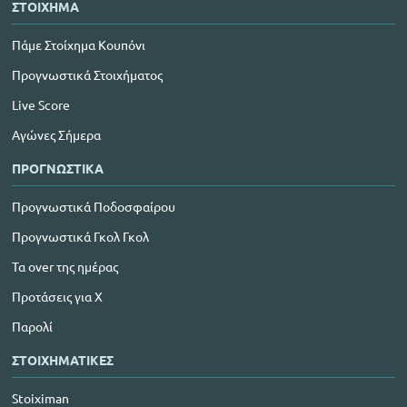
ΣΤΟΙΧΗΜΑ
Πάμε Στοίχημα Κουπόνι
Προγνωστικά Στοιχήματος
Live Score
Αγώνες Σήμερα
ΠΡΟΓΝΩΣΤΙΚΑ
Προγνωστικά Ποδοσφαίρου
Προγνωστικά Γκολ Γκολ
Τα over της ημέρας
Προτάσεις για Χ
Παρολί
ΣΤΟΙΧΗΜΑΤΙΚΕΣ
Stoiximan