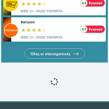
☆☆☆☆☆
★★★★★
8.3
Εγγραφή
ΕΕΕΠ | 21+ | ΠΑΙΞΕ ΥΠΕΥΘΥΝΑ
Betsson
☆☆☆☆☆
★★★★★
8.7
Εγγραφή
ΕΕΕΠ | 21+ | ΠΑΙΞΕ ΥΠΕΥΘΥΝΑ
Όλες οι στοιχηματικές