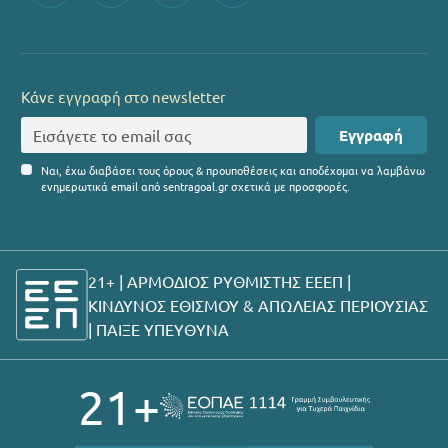
Κάνε εγγραφή στο newsletter
Εγγραφή
Ναι, έχω διαβάσει τους όρους & προυποθέσεις και αποδέχομαι να λαμβάνω
ενημερωτικά email από sentragoal.gr σχετικά με προσφορές.
21+ | ΑΡΜΟΔΙΟΣ ΡΥΘΜΙΣΤΗΣ ΕΕΕΠ |
ΚΙΝΔΥΝΟΣ ΕΘΙΣΜΟΥ & ΑΠΩΛΕΙΑΣ ΠΕΡΙΟΥΣΙΑΣ
|
ΠΑΙΞΕ ΥΠΕΥΘΥΝΑ
21+