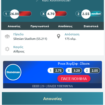
Κωδ. Κουπονιού:
387
26.00
4.70
2.55
1
X
2
Απουσίες
Προγνωστικό
Αποδόσεις
Στατιστικά
Γήπεδο
Απόσταση
Silesian Stadium (55.211)
175 χλμ.
Καιρός
Αίθριος
Ρουχ Χορζόφ - Σλασκ
1
2.75
X
3.20
2
2.55
ΠΑΙΞΕ ΝΟΜΙΜΑ
ΕΕΕΠ | 21+ | ΠΑΙΞΕ ΥΠΕΥΘΥΝΑ
Απουσίες