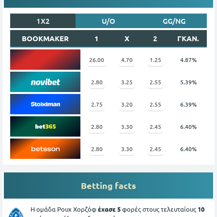
1X2
U/O
GG/NG
BOOKMAKER
1
X
2
ΓΚΑΝ.
26.00
4.70
1.25
4.87%
2.80
3.25
2.55
5.39%
2.75
3.20
2.55
6.39%
2.80
3.30
2.45
6.40%
2.80
3.30
2.45
6.40%
Betting facts
Η ομάδα Ρουχ Χορζόφ
έχασε 5
φορές στους τελευταίους
10