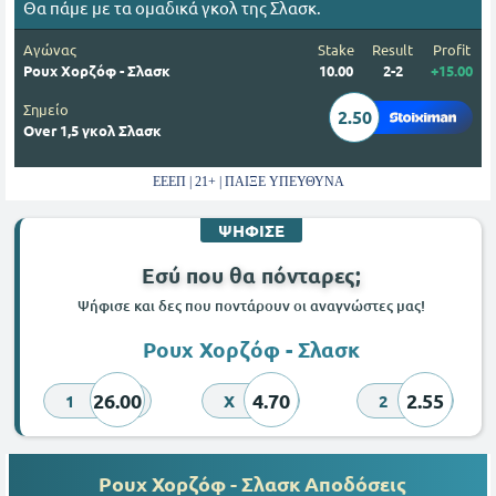
Θα πάμε με τα ομαδικά γκολ της Σλασκ.
Αγώνας
Stake
Result
Profit
Ρουχ Χορζόφ - Σλασκ
10.00
2-2
+15.00
Σημείο
2.50
Over 1,5 γκολ Σλασκ
ΕΕΕΠ | 21+ | ΠΑΙΞΕ ΥΠΕΥΘΥΝΑ
ΨΗΦΙΣΕ
Εσύ που θα πόνταρες;
Ψήφισε και δες που ποντάρουν οι αναγνώστες μας!
Ρουχ Χορζόφ - Σλασκ
26.00
4.70
2.55
1
X
2
Ρουχ Χορζόφ - Σλασκ Αποδόσεις