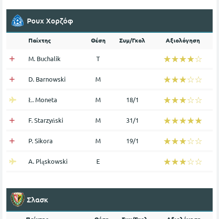
Ρουχ Χορζόφ
Παίχτης
Θέση
Συμ/Γκολ
Αξιολόγηση
☆☆☆☆☆
★★★★★
M. Buchalik
Τ
☆☆☆☆☆
★★★★★
D. Barnowski
Μ
☆☆☆☆☆
★★★★★
Ł. Moneta
Μ
18/1
☆☆☆☆☆
★★★★★
F. Starzyński
Μ
31/1
☆☆☆☆☆
★★★★★
P. Sikora
Μ
19/1
☆☆☆☆☆
★★★★★
A. Pląskowski
Ε
Σλασκ