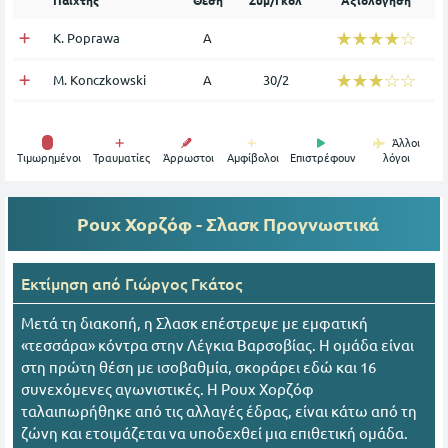
Παίχτης
Θέση
Συμ/Γκολ
Αξιολόγηση
☆☆☆☆☆
★★★★★
K. Poprawa
Α
☆☆☆☆☆
★★★★★
M. Konczkowski
Α
30/2
Άλλοι
Tιμωρημένοι
Τραυματίες
Άρρωστοι
Αμφίβολοι
Επιστρέφουν
λόγοι
Ρουχ Χορζόφ - Σλασκ
Προγνωστικά
Εκτίμηση από
Γιώργος Γκάτος
Μετά τη διακοπή, η Σλασκ επέστρεψε με εμφατική
«τεσσάρα» κόντρα στην Λέγκια Βαρσοβίας. Η ομάδα είναι
στη πρώτη θέση με ισοβαθμία, σκοράρει εδώ και 16
συνεχόμενες αγωνιστικές. Η Ρουχ Χορζόφ
ταλαιπωρήθηκε από τις αλλαγές έδρας, είναι κάτω από τη
ζώνη και ετοιμάζεται να υποδεχθεί μια επιθετική ομάδα.