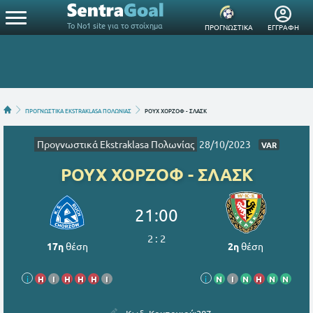
Το Νο1 site για το στοίχημα
ΠΡΟΓΝΩΣΤΙΚΑ
ΕΓΓΡΑΦΗ
ΠΡΟΓΝΩΣΤΙΚΑ EKSTRAKLASA ΠΟΛΩΝΙΑΣ
ΡΟΥΧ ΧΟΡΖΟΦ - ΣΛΑΣΚ
Προγνωστικά Ekstraklasa Πολωνίας
28/10/2023
VAR
ΡΟΥΧ ΧΟΡΖΟΦ - ΣΛΑΣΚ
21:00
2
:
2
17η
θέση
2η
θέση
i
Η
Ι
Η
Η
Η
Ι
i
Ν
Ι
Ν
Η
Ν
Ν