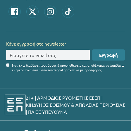
Κάνε εγγραφή στο newsletter
Εγγραφή
Ναι, έχω διαβάσει τους όρους & προυποθέσεις και αποδέχομαι να λαμβάνω
ενημερωτικά email από sentragoal.gr σχετικά με προσφορές.
21+ | ΑΡΜΟΔΙΟΣ ΡΥΘΜΙΣΤΗΣ ΕΕΕΠ |
ΚΙΝΔΥΝΟΣ ΕΘΙΣΜΟΥ & ΑΠΩΛΕΙΑΣ ΠΕΡΙΟΥΣΙΑΣ
|
ΠΑΙΞΕ ΥΠΕΥΘΥΝΑ