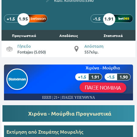
Κωδ. Κουπονιού:
5340
1.95
1.91
+1.5
-1.5
Προγνωστικό
Αποδόσεις
Στατιστικά
Γήπεδο
Απόσταση
Fontajau (5.050)
557χλμ.
Χιρόνα - Μούρθια
+1.5
1.91
-1.5
1.90
ΠΑΙΞΕ ΝΟΜΙΜΑ
ΕΕΕΠ | 21+ | ΠΑΙΞΕ ΥΠΕΥΘΥΝΑ
Χιρόνα - Μούρθια
Προγνωστικά
Εκτίμηση από
Σταμάτης Μουρελής