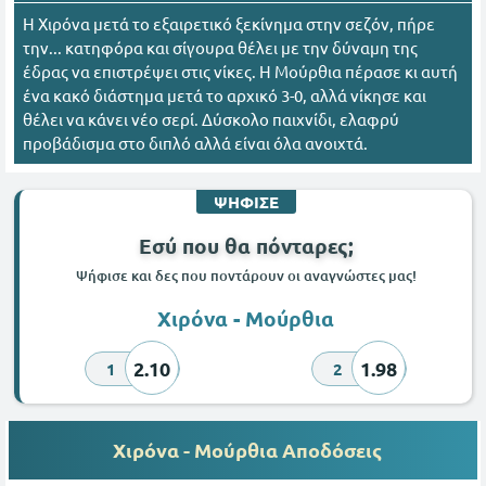
Η Χιρόνα μετά το εξαιρετικό ξεκίνημα στην σεζόν, πήρε
την... κατηφόρα και σίγουρα θέλει με την δύναμη της
έδρας να επιστρέψει στις νίκες. Η Μούρθια πέρασε κι αυτή
ένα κακό διάστημα μετά το αρχικό 3-0, αλλά νίκησε και
θέλει να κάνει νέο σερί. Δύσκολο παιχνίδι, ελαφρύ
προβάδισμα στο διπλό αλλά είναι όλα ανοιχτά.
ΨΗΦΙΣΕ
Εσύ που θα πόνταρες;
Ψήφισε και δες που ποντάρουν οι αναγνώστες μας!
Χιρόνα - Μούρθια
2.10
1.98
1
2
Χιρόνα - Μούρθια Αποδόσεις