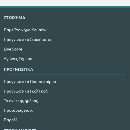
ΣΤΟΙΧΗΜΑ
Πάμε Στοίχημα Κουπόνι
Προγνωστικά Στοιχήματος
Live Score
Αγώνες Σήμερα
ΠΡΟΓΝΩΣΤΙΚΑ
Προγνωστικά Ποδοσφαίρου
Προγνωστικά Γκολ Γκολ
Τα over της ημέρας
Προτάσεις για Χ
Παρολί