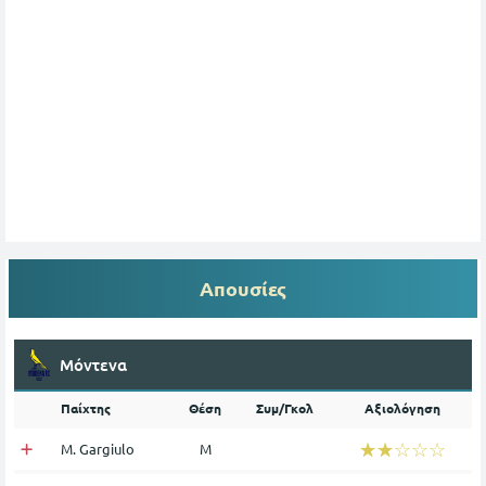
Απουσίες
Μόντενα
Παίχτης
Θέση
Συμ/Γκολ
Αξιολόγηση
☆☆☆☆☆
★★★★★
M. Gargiulo
Μ