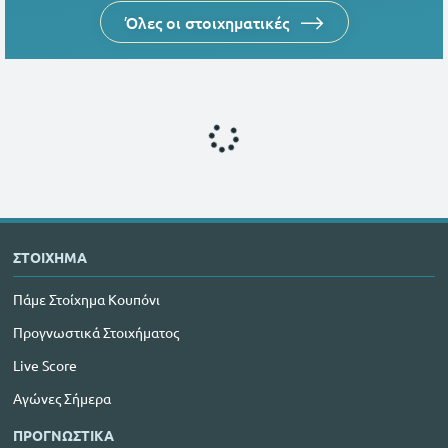
Όλες οι στοιχηματικές
ΣΤΟΙΧΗΜΑ
Πάμε Στοίχημα Κουπόνι
Προγνωστικά Στοιχήματος
Live Score
Αγώνες Σήμερα
ΠΡΟΓΝΩΣΤΙΚΑ