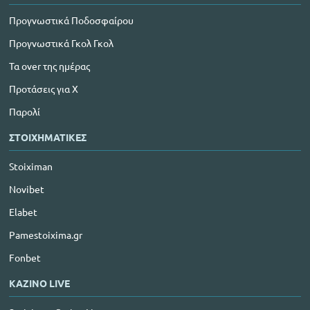
Προγνωστικά Ποδοσφαίρου
Προγνωστικά Γκολ Γκολ
Τα over της ημέρας
Προτάσεις για Χ
Παρολί
ΣΤΟΙΧΗΜΑΤΙΚΕΣ
Stoiximan
Novibet
Elabet
Pamestoixima.gr
Fonbet
ΚΑΖΙΝΟ LIVE