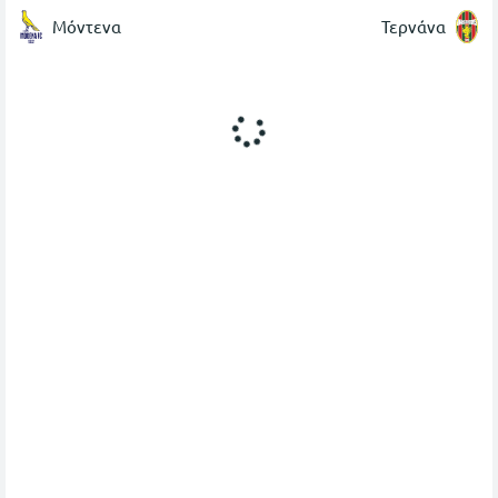
Μόντενα
Τερνάνα