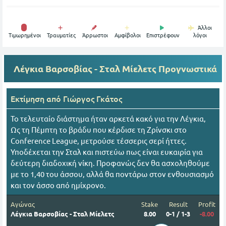
Άλλοι
Tιμωρημένοι
Τραυματίες
Άρρωστοι
Αμφίβολοι
Επιστρέφουν
λόγοι
Λέγκια Βαρσοβίας - Σταλ Μίελετς
Προγνωστικά
Εκτίμηση από
Γιώργος Γκάτος
Το τελευταίο διάστημα ήταν αρκετά κακό για την Λέγκια,
Ως τη Πέμπτη το βράδυ που κέρδισε τη Ζρίνσκι στο
Conference League, μετρούσε τέσσερις σερί ήττες.
Υποδέχεται την Σταλ και πιστεύω πως είναι ευκαιρία για
δεύτερη διαδοχική νίκη. Προφανώς δεν θα ασχοληθούμε
με το 1,40 του άσσου, αλλά θα ποντάρω στον ενθουσιασμό
και τον άσσο από ημίχρονο.
Αγώνας
Stake
Result
Profit
Λέγκια Βαρσοβίας - Σταλ Μίελετς
8.00
0-1 / 1-3
-8.00