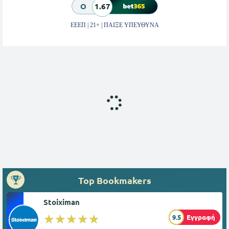
O
1.67
ΕΕΕΠ | 21+ | ΠΑΙΞΕ ΥΠΕΥΘΥΝΑ
Top Bookmakers
Stoiximan
☆☆☆☆☆
★★★★★
9.5
Εγγραφή