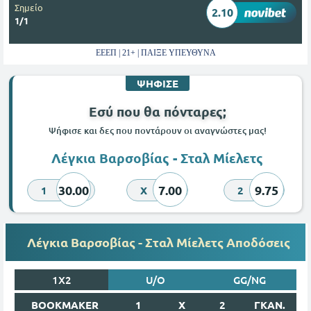
Σημείο
2.10
1/1
ΕΕΕΠ | 21+ | ΠΑΙΞΕ ΥΠΕΥΘΥΝΑ
ΨΗΦΙΣΕ
Εσύ που θα πόνταρες;
Ψήφισε και δες που ποντάρουν οι αναγνώστες μας!
Λέγκια Βαρσοβίας - Σταλ Μίελετς
30.00
7.00
9.75
1
X
2
Λέγκια Βαρσοβίας - Σταλ Μίελετς Αποδόσεις
1X2
U/O
GG/NG
BOOKMAKER
1
X
2
ΓΚΑΝ.