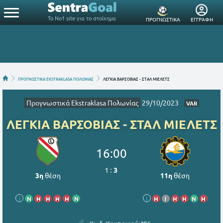
Το Νο1 site για το στοίχημα
ΠΡΟΓΝΩΣΤΙΚΑ
ΕΓΓΡΑΦΗ
ΠΡΟΓΝΩΣΤΙΚΑ EKSTRAKLASA ΠΟΛΩΝΙΑΣ
ΛΕΓΚΙΑ ΒΑΡΣΟΒΙΑΣ - ΣΤΑΛ ΜΙΕΛΕΤΣ
Προγνωστικά Ekstraklasa Πολωνίας
29/10/2023
VAR
ΛΕΓΚΙΑ ΒΑΡΣΟΒΙΑΣ - ΣΤΑΛ ΜΙΕΛΕΤΣ
16:00
1
:
3
3η
θέση
11η
θέση
i
Ν
Η
Η
Η
Η
Ν
i
Η
Ι
Η
Η
Ν
Η