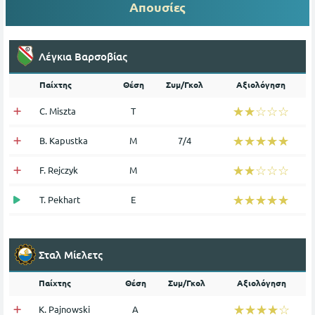
Απουσίες
Λέγκια Βαρσοβίας
Παίχτης
Θέση
Συμ/Γκολ
Αξιολόγηση
☆☆☆☆☆
★★★★★
C. Miszta
Τ
☆☆☆☆☆
★★★★★
B. Kapustka
Μ
7/4
☆☆☆☆☆
★★★★★
F. Rejczyk
Μ
☆☆☆☆☆
★★★★★
T. Pekhart
Ε
Σταλ Μίελετς
Παίχτης
Θέση
Συμ/Γκολ
Αξιολόγηση
☆☆☆☆☆
★★★★★
K. Pajnowski
Α