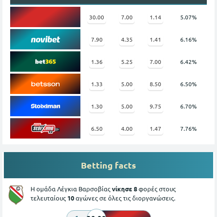
30.00
7.00
1.14
5.07%
7.90
4.35
1.41
6.16%
1.36
5.25
7.00
6.42%
1.33
5.00
8.50
6.50%
1.30
5.00
9.75
6.70%
6.50
4.00
1.47
7.76%
Betting facts
Η ομάδα Λέγκια Βαρσοβίας
νίκησε 8
φορές στους
τελευταίους
10
αγώνες σε όλες τις διοργανώσεις.