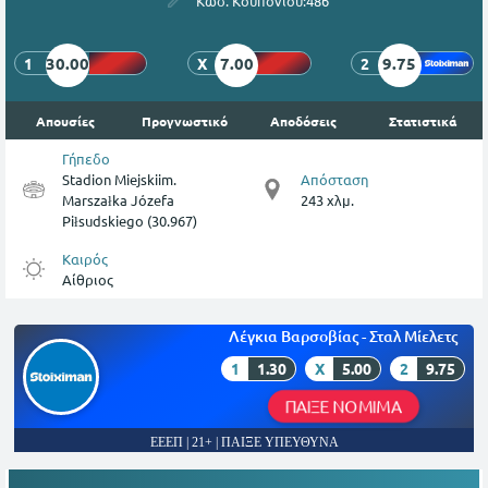
Κωδ. Κουπονιού:
486
30.00
7.00
9.75
1
X
2
Απουσίες
Προγνωστικό
Αποδόσεις
Στατιστικά
Γήπεδο
Stadion Miejskiim.
Απόσταση
Marszałka Józefa
243 χλμ.
Piłsudskiego (30.967)
Καιρός
Αίθριος
Λέγκια Βαρσοβίας - Σταλ Μίελετς
1
1.30
X
5.00
2
9.75
ΠΑΙΞΕ ΝΟΜΙΜΑ
ΕΕΕΠ | 21+ | ΠΑΙΞΕ ΥΠΕΥΘΥΝΑ