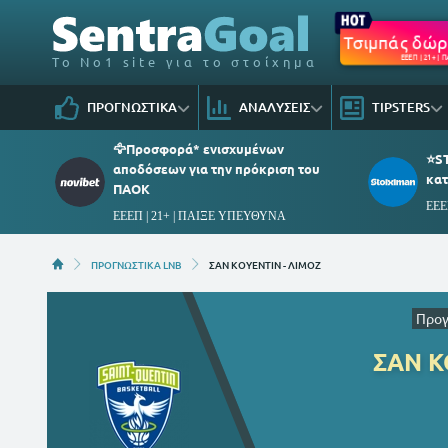
Τσιμπάς δώρα
Το Νο1 site για το στοίχημα
ΕΕΕΠ | 21+ |
ΠΡΟΓΝΩΣΤΙΚΑ
ΑΝΑΛΥΣΕΙΣ
TIPSTERS
🦅Προσφορά* ενισχυμένων
⭐ST
αποδόσεων για την πρόκριση του
κα
ΠΑΟΚ
ΕΕΕ
ΕΕΕΠ | 21+ | ΠΑΙΞΕ ΥΠΕΥΘΥΝΑ
ΠΡΟΓΝΩΣΤΙΚΑ LNB
ΣΑΝ ΚΟΥΕΝΤΙΝ - ΛΙΜΟΖ
Προγ
ΣΑΝ Κ