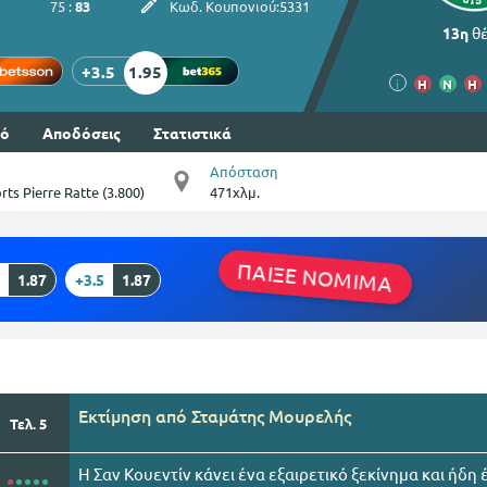
75
:
83
Κωδ. Κουπονιού:
5331
13η
θ
+3.5
1.95
i
Η
Ν
Η
κό
Αποδόσεις
Στατιστικά
Απόσταση
rts Pierre Ratte (3.800)
471χλμ.
ΠΑΙΞΕ ΝΟΜΙΜΑ
1.87
+3.5
1.87
Εκτίμηση από
Σταμάτης Μουρελής
Τελ. 5
Η Σαν Κουεντίν κάνει ένα εξαιρετικό ξεκίνημα και ήδη 