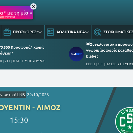
* με τη μία »
 ΠΑΙΞΕ ΥΠΕΥΘΥΝΑ
ΠΡΟΣΦΟΡΕΣ*
ΑΘΛΗΤΙΚΑ ΝΕΑ
ΣΤΟΙΧΗΜΑΤΙΚΕ
🌟Συγκλονιστική προσφ
X500 Προσφορά* χωρίς
γνωριμίας χωρίς κατάθε
τάθεση*
Elabet
Π | 21+ | ΠΑΙΞΕ ΥΠΕΥΘΥΝΑ
ΕΕΕΠ | 21+ | ΠΑΙΞΕ ΥΠΕΥΘ
νωστικά LNB
29/10/2023
ΟΥΕΝΤΙΝ - ΛΙΜΟΖ
15:30