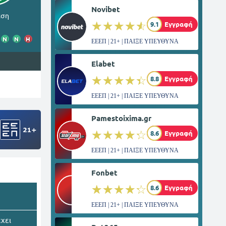
Novibet
έση
☆☆☆☆☆
★★★★★
9.1
Εγγραφή
Ν
Ν
Η
ΕΕΕΠ | 21+ | ΠΑΙΞΕ ΥΠΕΥΘΥΝΑ
Elabet
☆☆☆☆☆
★★★★★
8.8
Εγγραφή
ΕΕΕΠ | 21+ | ΠΑΙΞΕ ΥΠΕΥΘΥΝΑ
Pamestoixima.gr
☆☆☆☆☆
★★★★★
8.6
Εγγραφή
ΕΕΕΠ | 21+ | ΠΑΙΞΕ ΥΠΕΥΘΥΝΑ
Fonbet
☆☆☆☆☆
★★★★★
8.6
Εγγραφή
ΕΕΕΠ | 21+ | ΠΑΙΞΕ ΥΠΕΥΘΥΝΑ
έχει