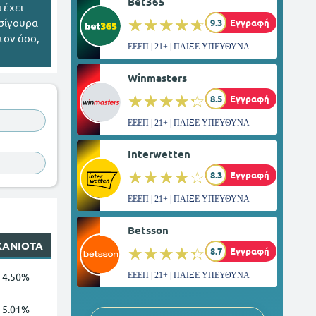
Bet365
 έχει
☆☆☆☆☆
★★★★★
 σίγουρα
9.3
Εγγραφή
τον άσο,
ΕΕΕΠ | 21+ | ΠΑΙΞΕ ΥΠΕΥΘΥΝΑ
Winmasters
☆☆☆☆☆
★★★★★
8.5
Εγγραφή
ΕΕΕΠ | 21+ | ΠΑΙΞΕ ΥΠΕΥΘΥΝΑ
Interwetten
☆☆☆☆☆
★★★★★
8.3
Εγγραφή
ΕΕΕΠ | 21+ | ΠΑΙΞΕ ΥΠΕΥΘΥΝΑ
Betsson
ΚΑΝΙΟΤΑ
☆☆☆☆☆
★★★★★
8.7
Εγγραφή
4.50%
ΕΕΕΠ | 21+ | ΠΑΙΞΕ ΥΠΕΥΘΥΝΑ
5.01%