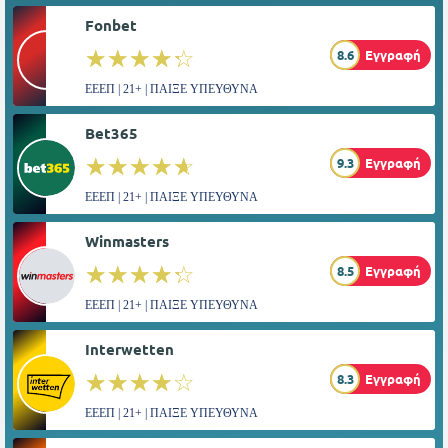
Fonbet
☆☆☆☆☆
★★★★★
8.6
Εγγραφή
ΕΕΕΠ | 21+ | ΠΑΙΞΕ ΥΠΕΥΘΥΝΑ
Bet365
☆☆☆☆☆
★★★★★
9.3
Εγγραφή
ΕΕΕΠ | 21+ | ΠΑΙΞΕ ΥΠΕΥΘΥΝΑ
Winmasters
☆☆☆☆☆
★★★★★
8.5
Εγγραφή
ΕΕΕΠ | 21+ | ΠΑΙΞΕ ΥΠΕΥΘΥΝΑ
Interwetten
☆☆☆☆☆
★★★★★
8.3
Εγγραφή
ΕΕΕΠ | 21+ | ΠΑΙΞΕ ΥΠΕΥΘΥΝΑ