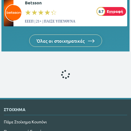
Betsson
☆☆☆☆☆
★★★★★
8.7
Εγγραφή
ΕΕΕΠ | 21+ | ΠΑΙΞΕ ΥΠΕΥΘΥΝΑ
Όλες οι στοιχηματικές
ΣΤΟΙΧΗΜΑ
Πάμε Στοίχημα Κουπόνι