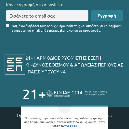
Κάνε εγγραφή στο newsletter
Εγγραφή
Ναι, έχω διαβάσει τους όρους & προυποθέσεις και αποδέχομαι να λαμβάνω
ενημερωτικά email από sentragoal.gr σχετικά με προσφορές.
21+ | ΑΡΜΟΔΙΟΣ ΡΥΘΜΙΣΤΗΣ ΕΕΕΠ |
ΚΙΝΔΥΝΟΣ ΕΘΙΣΜΟΥ & ΑΠΩΛΕΙΑΣ ΠΕΡΙΟΥΣΙΑΣ
|
ΠΑΙΞΕ ΥΠΕΥΘΥΝΑ
21+
Όροι χρήσης |
Πολιτική απορρήτου |
Θέσεις εργασίας
Ο ιστότοπος χρησιμοποιεί Cookies για την καλύτερη εμπειρία
σας. Χρησιμοποιώντας αυτόν τον ιστότοπο, συμφωνείτε με την
© 2026 Sentragoal
χρήση των
Cookies
.