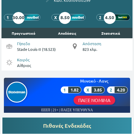
Κωδ. Κουπονιού:
299
30.00
8.50
4.50
1
X
2
Προγνωστικό
Αποδόσεις
Στατιστικά
Γήπεδο
Απόσταση
Stade Louis-II (18.523)
823 χλμ.
Καιρός
Αίθριος
Μονακό - Λανς
1
1.82
X
3.85
2
4.20
ΠΑΙΞΕ ΝΟΜΙΜΑ
ΕΕΕΠ | 21+ | ΠΑΙΞΕ ΥΠΕΥΘΥΝΑ
Πιθανές Ενδεκάδες