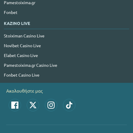
Pamestoixima.gr
Fonbet
ΚΑΖΙΝΟ LIVE
Stoiximan Casino Live
Novibet Casino Live
Elabet Casino Live
Pamestoixima.gr Casino Live
Fonbet Casino Live
Ακολουθήστε μας