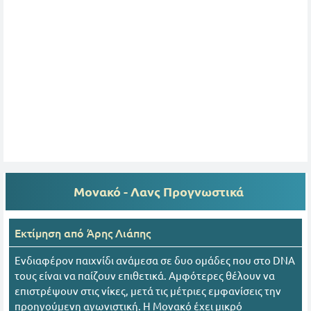
Μονακό - Λανς
Προγνωστικά
Εκτίμηση από
Άρης Λιάπης
Ενδιαφέρον παιχνίδι ανάμεσα σε δυο ομάδες που στο DNA
τους είναι να παίζουν επιθετικά. Αμφότερες θέλουν να
επιστρέψουν στις νίκες, μετά τις μέτριες εμφανίσεις την
προηγούμενη αγωνιστική. Η Μονακό έχει μικρό