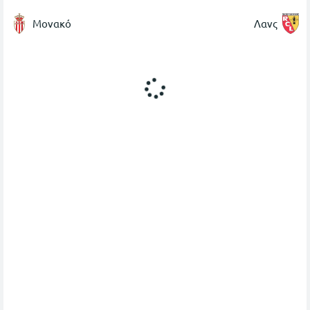
Μονακό
Λανς