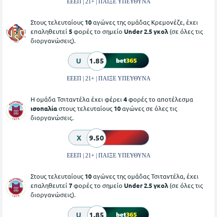
ΕΕΕΠ | 21+ | ΠΑΙΞΕ ΥΠΕΥΘΥΝΑ
Στους τελευταίους
10
αγώνες της ομάδας Κρεμονέζε, έχει
επαληθευτεί
5
φορές το σημείο
Under 2.5 γκολ
(σε όλες τις
διοργανώσεις).
U
1.85
ΕΕΕΠ | 21+ | ΠΑΙΞΕ ΥΠΕΥΘΥΝΑ
Η ομάδα Τσιταντέλα έχει φέρει
4
φορές το αποτέλεσμα
ισοπαλία
στους τελευταίους
10
αγώνες σε όλες τις
διοργανώσεις.
X
9.50
ΕΕΕΠ | 21+ | ΠΑΙΞΕ ΥΠΕΥΘΥΝΑ
Στους τελευταίους
10
αγώνες της ομάδας Τσιταντέλα, έχει
επαληθευτεί
7
φορές το σημείο
Under 2.5 γκολ
(σε όλες τις
διοργανώσεις).
U
1.85