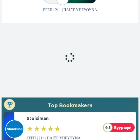
ΕΕΕΠ | 21+ | ΠΑΙΞΕ ΥΠΕΥΘΥΝΑ
Top Bookmakers
Stoiximan
☆☆☆☆☆
★★★★★
9.5
Εγγραφή
ΕΕΕΠ | 21+ | ΠΑΙΞΕ ΥΠΕΥΘΥΝΑ