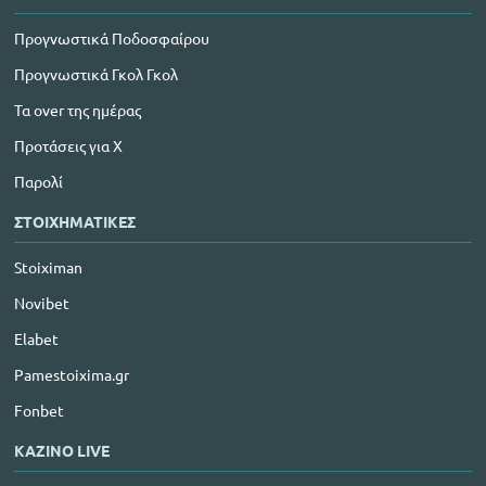
Προγνωστικά Ποδοσφαίρου
Προγνωστικά Γκολ Γκολ
Τα over της ημέρας
Προτάσεις για Χ
Παρολί
ΣΤΟΙΧΗΜΑΤΙΚΕΣ
Stoiximan
Novibet
Elabet
Pamestoixima.gr
Fonbet
ΚΑΖΙΝΟ LIVE