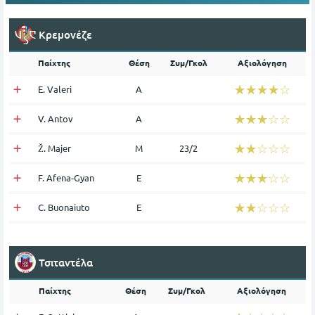
Κρεμονέζε
Παίχτης
Θέση
Συμ/Γκολ
Αξιολόγηση
☆☆☆☆☆
★★★★★
E. Valeri
Α
☆☆☆☆☆
★★★★★
V. Antov
Α
☆☆☆☆☆
★★★★★
Ž. Majer
Μ
23/2
☆☆☆☆☆
★★★★★
F. Afena-Gyan
Ε
☆☆☆☆☆
★★★★★
C. Buonaiuto
Ε
Τσιταντέλα
Παίχτης
Θέση
Συμ/Γκολ
Αξιολόγηση