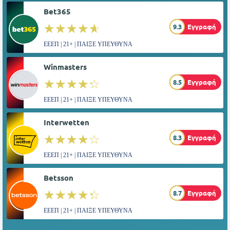
Bet365
☆☆☆☆☆
★★★★★
9.3
Εγγραφή
ΕΕΕΠ | 21+ | ΠΑΙΞΕ ΥΠΕΥΘΥΝΑ
Winmasters
☆☆☆☆☆
★★★★★
8.5
Εγγραφή
ΕΕΕΠ | 21+ | ΠΑΙΞΕ ΥΠΕΥΘΥΝΑ
Interwetten
☆☆☆☆☆
★★★★★
8.3
Εγγραφή
ΕΕΕΠ | 21+ | ΠΑΙΞΕ ΥΠΕΥΘΥΝΑ
Betsson
☆☆☆☆☆
★★★★★
8.7
Εγγραφή
ΕΕΕΠ | 21+ | ΠΑΙΞΕ ΥΠΕΥΘΥΝΑ