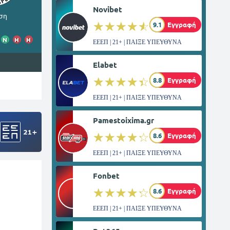
Novibet
ση
☆☆☆☆☆
★★★★★
9.1
Εγγραφή
Ν
Η
Η
ΕΕΕΠ | 21+ | ΠΑΙΞΕ ΥΠΕΥΘΥΝΑ
Elabet
☆☆☆☆☆
★★★★★
8.8
Εγγραφή
ΕΕΕΠ | 21+ | ΠΑΙΞΕ ΥΠΕΥΘΥΝΑ
Pamestoixima.gr
☆☆☆☆☆
★★★★★
8.6
Εγγραφή
ΕΕΕΠ | 21+ | ΠΑΙΞΕ ΥΠΕΥΘΥΝΑ
Fonbet
☆☆☆☆☆
★★★★★
8.6
Εγγραφή
ΕΕΕΠ | 21+ | ΠΑΙΞΕ ΥΠΕΥΘΥΝΑ