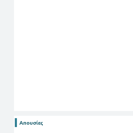
Απουσίες