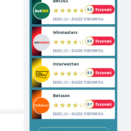
Bet365
☆☆☆☆☆
★★★★★
9.3
Εγγραφή
ΕΕΕΠ | 21+ | ΠΑΙΞΕ ΥΠΕΥΘΥΝΑ
Winmasters
☆☆☆☆☆
★★★★★
8.5
Εγγραφή
ΕΕΕΠ | 21+ | ΠΑΙΞΕ ΥΠΕΥΘΥΝΑ
Interwetten
☆☆☆☆☆
★★★★★
8.3
Εγγραφή
ΕΕΕΠ | 21+ | ΠΑΙΞΕ ΥΠΕΥΘΥΝΑ
Betsson
☆☆☆☆☆
★★★★★
8.7
Εγγραφή
ΕΕΕΠ | 21+ | ΠΑΙΞΕ ΥΠΕΥΘΥΝΑ