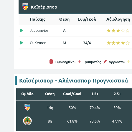
Καϊσέρισπορ
Παίχτης
Θέση
Συμ/Γκολ
Αξιολόγηση
☆☆☆☆☆
★★★★★
J. Jeanvier
Α
☆☆☆☆☆
★★★★★
O. Kemen
Μ
34/4
Tιμωρημένοι
Τραυματίες
Άρρωστοι
Καϊσέρισπορ - Αλάνιασπορ
Προγνωστικά
Ομάδα
Θέση
Goal/Goal
1.5+
2.5+
14η
50%
79.4%
50%
8η
61.8%
73.5%
47.1%