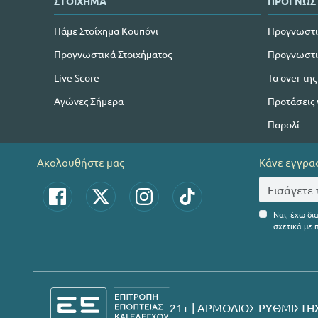
ΣΤΟΙΧΗΜΑ
ΠΡΟΓΝΩΣ
Πάμε Στοίχημα Κουπόνι
Προγνωστι
Προγνωστικά Στοιχήματος
Προγνωστι
Live Score
Τα over της
Αγώνες Σήμερα
Προτάσεις 
Παρολί
Ακολουθήστε μας
Κάνε εγγρα
Ναι, έχω δι
σχετικά με 
21+ | ΑΡΜΟΔΙΟΣ ΡΥΘΜΙΣΤΗΣ