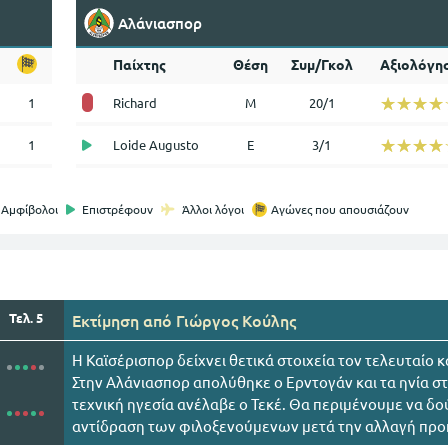
Αλάνιασπορ
Παίχτης
Θέση
Συμ/Γκολ
Αξιολόγη
☆☆☆☆
★★★★
1
Richard
Μ
20/1
☆☆☆☆
★★★★
1
Loide Augusto
Ε
3/1
Αμφίβολοι
Επιστρέφουν
Άλλοι λόγοι
Αγώνες που απουσιάζουν
Τελ. 5
Εκτίμηση από
Γιώργος Κούλης
Η Καϊσέρισπορ δείχνει θετικά στοιχεία τον τελευταίο κ
Στην Αλάνιασπορ απολύθηκε ο Ερντογάν και τα ηνία σ
τεχνική ηγεσία ανέλαβε ο Τεκέ. Θα περιμένουμε να δο
αντίδραση των φιλοξενούμενων μετά την αλλαγή προ