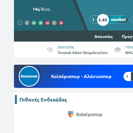
14η
θέση
1
2.45
i
Ι
Ν
Ν
Η
Ι
Η
Απουσίες
Προγ
Διαιτητής
Γήπ
Τουγκάι Κάαν Νουμάνογλου
RHG 
Καϊσέρισπορ - Αλάνιασπορ
1
Πιθανές Ενδεκάδες
Καϊσέρισπορ