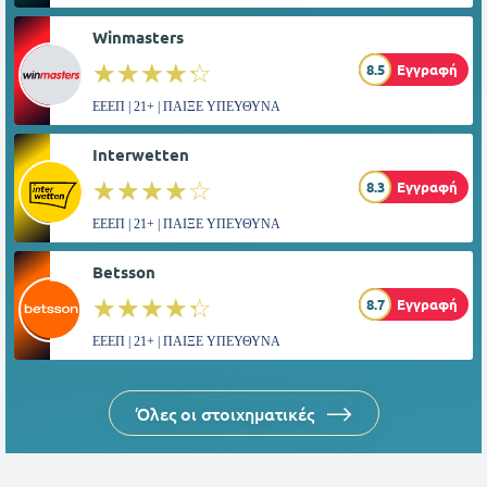
Winmasters
☆☆☆☆☆
★★★★★
8.5
Εγγραφή
ΕΕΕΠ | 21+ | ΠΑΙΞΕ ΥΠΕΥΘΥΝΑ
Interwetten
☆☆☆☆☆
★★★★★
8.3
Εγγραφή
ΕΕΕΠ | 21+ | ΠΑΙΞΕ ΥΠΕΥΘΥΝΑ
Betsson
☆☆☆☆☆
★★★★★
8.7
Εγγραφή
ΕΕΕΠ | 21+ | ΠΑΙΞΕ ΥΠΕΥΘΥΝΑ
Όλες οι στοιχηματικές