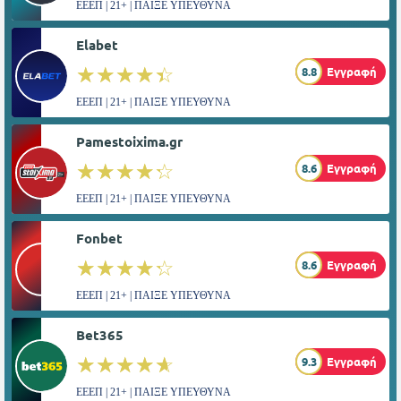
ΕΕΕΠ | 21+ | ΠΑΙΞΕ ΥΠΕΥΘΥΝΑ
Elabet
☆☆☆☆☆
★★★★★
8.8
Εγγραφή
ΕΕΕΠ | 21+ | ΠΑΙΞΕ ΥΠΕΥΘΥΝΑ
Pamestoixima.gr
☆☆☆☆☆
★★★★★
8.6
Εγγραφή
ΕΕΕΠ | 21+ | ΠΑΙΞΕ ΥΠΕΥΘΥΝΑ
Fonbet
☆☆☆☆☆
★★★★★
8.6
Εγγραφή
ΕΕΕΠ | 21+ | ΠΑΙΞΕ ΥΠΕΥΘΥΝΑ
Bet365
☆☆☆☆☆
★★★★★
9.3
Εγγραφή
ΕΕΕΠ | 21+ | ΠΑΙΞΕ ΥΠΕΥΘΥΝΑ