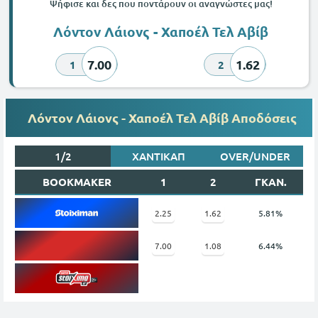
Ψήφισε και δες που ποντάρουν οι αναγνώστες μας!
Λόντον Λάιονς - Χαποέλ Τελ Αβίβ
7.00
1.62
1
2
Λόντον Λάιονς - Χαποέλ Τελ Αβίβ Αποδόσεις
1/2
ΧΑΝΤΙΚΑΠ
OVER/UNDER
BOOKMAKER
1
2
ΓΚΑΝ.
2.25
1.62
5.81%
7.00
1.08
6.44%