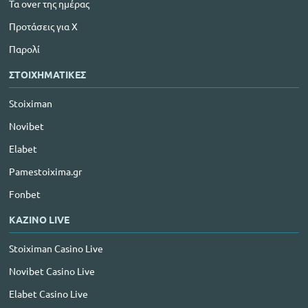
Τα over της ημέρας
Προτάσεις για Χ
Παρολί
ΣΤΟΙΧΗΜΑΤΙΚΕΣ
Stoiximan
Novibet
Elabet
Pamestoixima.gr
Fonbet
ΚΑΖΙΝΟ LIVE
Stoiximan Casino Live
Novibet Casino Live
Elabet Casino Live