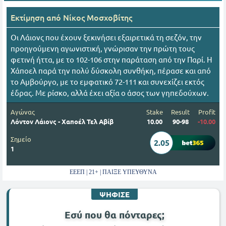
Εκτίμηση από
Νίκος Μοσχοβίτης
Οι Λάιονς που έχουν ξεκινήσει εξαιρετικά τη σεζόν, την
προηγούμενη αγωνιστική, γνώρισαν την πρώτη τους
φετινή ήττα, με το 102-106 στην παράταση από την Παρί. Η
Χάποελ παρά την πολύ δύσκολη συνθήκη, πέρασε και από
το Αμβούργο, με το εμφατικό 72-111 και συνεχίζει εκτός
έδρας. Με ρίσκο, αλλά έχει αξία ο άσος των γηπεδούχων.
Αγώνας
Stake
Result
Profit
Λόντον Λάιονς - Χαποέλ Τελ Αβίβ
10.00
90-98
-10.00
Σημείο
2.05
1
ΕΕΕΠ | 21+ | ΠΑΙΞΕ ΥΠΕΥΘΥΝΑ
ΨΗΦΙΣΕ
Εσύ που θα πόνταρες;