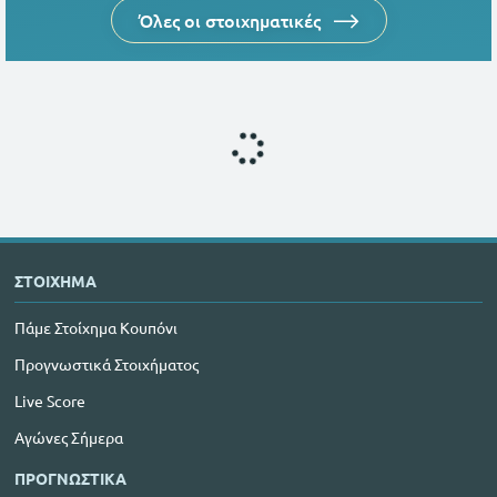
Όλες οι στοιχηματικές
ΣΤΟΙΧΗΜΑ
Πάμε Στοίχημα Κουπόνι
Προγνωστικά Στοιχήματος
Live Score
Αγώνες Σήμερα
ΠΡΟΓΝΩΣΤΙΚΑ