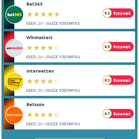
Bet365
☆☆☆☆☆
★★★★★
9.3
Εγγραφή
ΕΕΕΠ | 21+ | ΠΑΙΞΕ ΥΠΕΥΘΥΝΑ
Winmasters
☆☆☆☆☆
★★★★★
8.5
Εγγραφή
ΕΕΕΠ | 21+ | ΠΑΙΞΕ ΥΠΕΥΘΥΝΑ
Interwetten
☆☆☆☆☆
★★★★★
8.3
Εγγραφή
ΕΕΕΠ | 21+ | ΠΑΙΞΕ ΥΠΕΥΘΥΝΑ
Betsson
☆☆☆☆☆
★★★★★
8.7
Εγγραφή
ΕΕΕΠ | 21+ | ΠΑΙΞΕ ΥΠΕΥΘΥΝΑ