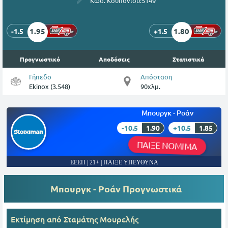
Κωδ. Κουπονιού:
5149
1.95
1.80
-1.5
+1.5
Προγνωστικό
Αποδόσεις
Στατιστικά
Γήπεδο
Απόσταση
Ekinox (3.548)
90χλμ.
Μπουργκ - Ροάν
-10.5
1.90
+10.5
1.85
ΠΑΙΞΕ ΝΟΜΙΜΑ
ΕΕΕΠ | 21+ | ΠΑΙΞΕ ΥΠΕΥΘΥΝΑ
Μπουργκ - Ροάν
Προγνωστικά
Εκτίμηση από
Σταμάτης Μουρελής