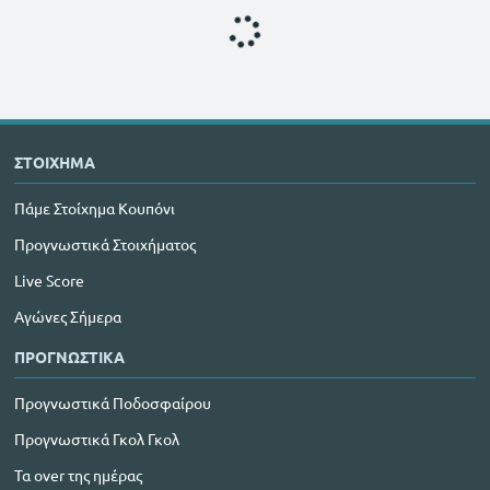
ΣΤΟΙΧΗΜΑ
Πάμε Στοίχημα Κουπόνι
Προγνωστικά Στοιχήματος
Live Score
Αγώνες Σήμερα
ΠΡΟΓΝΩΣΤΙΚΑ
Προγνωστικά Ποδοσφαίρου
Προγνωστικά Γκολ Γκολ
Τα over της ημέρας