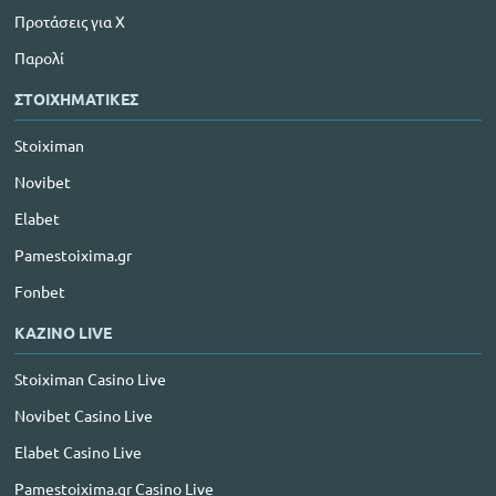
Προτάσεις για Χ
Παρολί
ΣΤΟΙΧΗΜΑΤΙΚΕΣ
Stoiximan
Novibet
Elabet
Pamestoixima.gr
Fonbet
ΚΑΖΙΝΟ LIVE
Stoiximan Casino Live
Novibet Casino Live
Elabet Casino Live
Pamestoixima.gr Casino Live