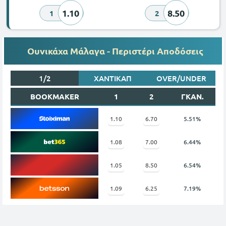
1.10
8.50
1
2
Ουνικάχα Μάλαγα - Περιστέρι Αποδόσεις
1/2
ΧΑΝΤΙΚΑΠ
OVER/UNDER
BOOKMAKER
1
2
ΓΚΑΝ.
1.10
6.70
5.51%
1.08
7.00
6.44%
1.05
8.50
6.54%
1.09
6.25
7.19%