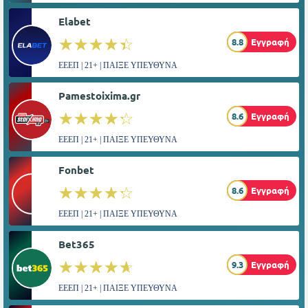
Elabet
☆☆☆☆☆
★★★★★
8.8
Εγγραφή
ΕΕΕΠ | 21+ | ΠΑΙΞΕ ΥΠΕΥΘΥΝΑ
Pamestoixima.gr
☆☆☆☆☆
★★★★★
8.6
Εγγραφή
ΕΕΕΠ | 21+ | ΠΑΙΞΕ ΥΠΕΥΘΥΝΑ
Fonbet
☆☆☆☆☆
★★★★★
8.6
Εγγραφή
ΕΕΕΠ | 21+ | ΠΑΙΞΕ ΥΠΕΥΘΥΝΑ
Bet365
☆☆☆☆☆
★★★★★
9.3
Εγγραφή
ΕΕΕΠ | 21+ | ΠΑΙΞΕ ΥΠΕΥΘΥΝΑ