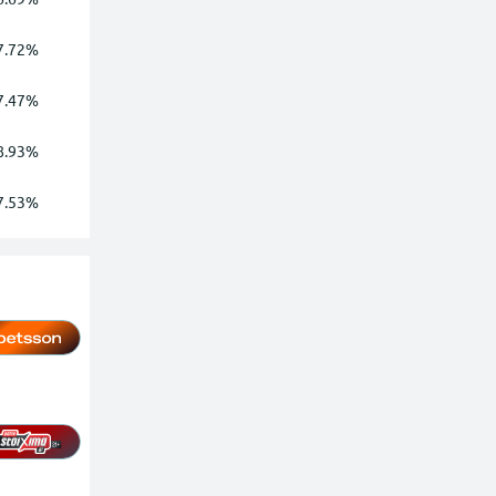
7.72%
7.47%
8.93%
7.53%