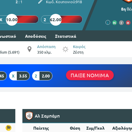
2
:
1
Κωδ. Κουπονιού:
918
8η
θέ
X
10.00
2
62.00
i
Ν
Ι
Η
νωστικό
Αποδόσεις
Στατιστικά
Απόσταση
Καιρός
ium (5.691)
350 χλμ.
Ζέστη
ΠΑΙΞΕ ΝΟΜΙΜΑ
45
X
3.55
2
2.00
Αλ Σαμπάμπ
Παίχτης
Θέση
Συμ/Γκολ
Αξιολόγη