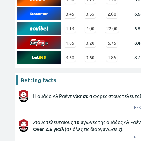
3.45
3.55
2.00
6.
1.13
7.00
22.00
6.
1.65
3.20
5.75
8.
3.60
3.60
1.85
8.
Betting facts
Η ομάδα Αλ Ραέντ
νίκησε 4
φορές στους τελευτα
ΕΕΕ
Στους τελευταίους
10
αγώνες της ομάδας Αλ Ραέν
Over 2.5 γκολ
(σε όλες τις διοργανώσεις).
ΕΕΕ