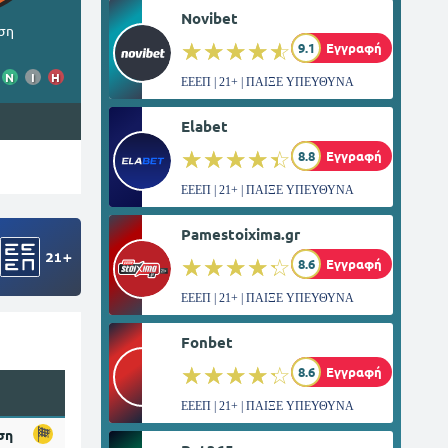
Novibet
ση
☆☆☆☆☆
★★★★★
9.1
Εγγραφή
Ν
Ι
Η
ΕΕΕΠ | 21+ | ΠΑΙΞΕ ΥΠΕΥΘΥΝΑ
Elabet
☆☆☆☆☆
★★★★★
8.8
Εγγραφή
ΕΕΕΠ | 21+ | ΠΑΙΞΕ ΥΠΕΥΘΥΝΑ
Pamestoixima.gr
☆☆☆☆☆
★★★★★
8.6
Εγγραφή
ΕΕΕΠ | 21+ | ΠΑΙΞΕ ΥΠΕΥΘΥΝΑ
Fonbet
☆☆☆☆☆
★★★★★
8.6
Εγγραφή
ΕΕΕΠ | 21+ | ΠΑΙΞΕ ΥΠΕΥΘΥΝΑ
ση