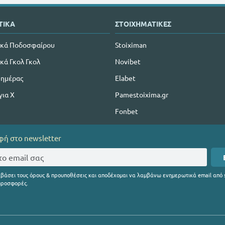
ΤΙΚΑ
ΣΤΟΙΧΗΜΑΤΙΚΕΣ
κά Ποδοσφαίρου
Stoiximan
κά Γκολ Γκολ
Novibet
 ημέρας
Elabet
για Χ
Pamestoixima.gr
Fonbet
φή στο newsletter
αβάσει τους όρους & προυποθέσεις και αποδέχομαι να λαμβάνω ενημερωτικά email από s
προσφορές.