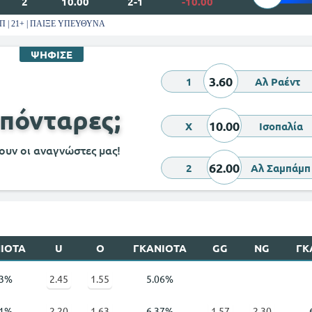
2
10.00
2-1
-10.00
Π | 21+ | ΠΑΙΞΕ ΥΠΕΥΘΥΝΑ
ΨΗΦΙΣΕ
3.60
1
Αλ Ραέντ
 πόνταρες;
10.00
X
Ισοπαλία
ουν οι αναγνώστες μας!
62.00
2
Αλ Σαμπάμπ
ΙΟΤΑ
U
O
ΓΚΑΝΙΟΤΑ
GG
NG
ΓΚ
83%
2.45
1.55
5.06%
61%
2.20
1.63
6.37%
1.57
2.30