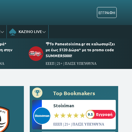
ΕΓΓΡΑΦΗ
Σ
ΚΑΖΙΝΟ LIVE
ορά*
🌴To Pamestoixima.gr σε καλωσορίζει
ση στην
με έως 5120 Δώρα* με το promo code
SUMMER5000!
ΥΝΑ
ΕΕΕΠ | 21+ | ΠΑΙΞΕ ΥΠΕΥΘΥΝΑ
Top Bookmakers
Stoiximan
☆☆☆☆☆
★★★★★
9.5
Εγγραφή
ΕΕΕΠ | 21+ | ΠΑΙΞΕ ΥΠΕΥΘΥΝΑ