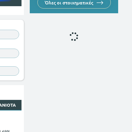
Όλες οι στοιχηματικές
ΑΝΙΟΤΑ
6.69%