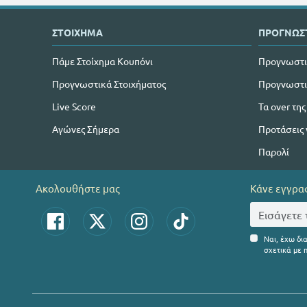
ΣΤΟΙΧΗΜΑ
ΠΡΟΓΝΩΣ
Πάμε Στοίχημα Κουπόνι
Προγνωστι
Προγνωστικά Στοιχήματος
Προγνωστι
Live Score
Τα over της
Αγώνες Σήμερα
Προτάσεις 
Παρολί
Ακολουθήστε μας
Κάνε εγγρα
Ναι, έχω δι
σχετικά με 