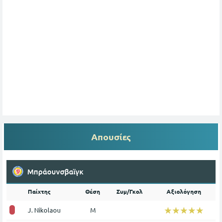
Απουσίες
Μπράουνσβαϊγκ
Παίχτης
Θέση
Συμ/Γκολ
Αξιολόγηση
☆☆☆☆☆
★★★★★
J. Nikolaou
Μ