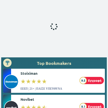
Top Bookmakers
Stoiximan
☆☆☆☆☆
★★★★★
9.5
Εγγραφή
ΕΕΕΠ | 21+ | ΠΑΙΞΕ ΥΠΕΥΘΥΝΑ
Novibet
☆☆☆☆☆
★★★★★
9.1
Εγγραφή