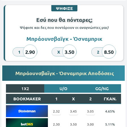
ΨΗΦΙΣΕ
Εσύ που θα πόνταρες;
Ψήφισε και δες που ποντάρουν οι αναγνώστες μας!
Μπράουνσβαϊγκ - Όσναμπρικ
2.90
3.50
8.50
1
X
2
Μπράουνσβαϊγκ - Όσναμπρικ Αποδόσεις
1X2
U/O
GG/NG
BOOKMAKER
1
X
2
ΓΚΑΝ.
2.32
3.45
3.05
4.65%
2.30
3.50
3.00
5.11%