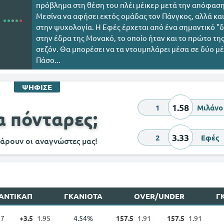
πρόβλημα στη θέση του πλέι μέικερ μετά την απόφαση
Μεσίνα να αφήσει εκτός ομάδας τον Πάνγκος, αλλά κα
στην ψυχολογία. Η Εφές έρχεται από ένα σημαντικό "δ
στην έδρα της Μονακό, το οποίο ήταν και το πρώτο τη
σεζόν. Θα μπορέσει να τα ντουμπλάρει μέσα σε δύο μέ
Πάσο...
ΨΗΦΙΣΕ
1.58
1
Μιλάνο
α πόνταρες;
3.33
2
Εφές
τάρουν οι αναγνώστες μας!
ΑΝΤΙΚΑΠ
ΓΚΑΝΙΟΤΑ
OVER/UNDER
Γ
87
+3.5
1.95
4.54%
157.5
1.91
157.5
1.91