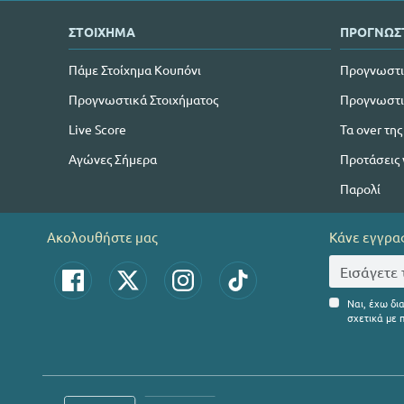
ΣΤΟΙΧΗΜΑ
ΠΡΟΓΝΩΣ
Πάμε Στοίχημα Κουπόνι
Προγνωστι
Προγνωστικά Στοιχήματος
Προγνωστι
Live Score
Τα over της
Αγώνες Σήμερα
Προτάσεις 
Παρολί
Ακολουθήστε μας
Κάνε εγγρα
Ναι, έχω δι
σχετικά με 