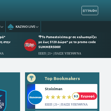
ΕΓΓΡΑΦΗ
Σ
ΚΑΖΙΝΟ LIVE
ορά*
🌴To Pamestoixima.gr σε καλωσορίζει
ση στην
με έως 5120 Δώρα* με το promo code
SUMMER5000!
ΥΝΑ
ΕΕΕΠ | 21+ | ΠΑΙΞΕ ΥΠΕΥΘΥΝΑ
Top Bookmakers
Stoiximan
☆☆☆☆☆
★★★★★
9.5
Εγγραφή
ΕΕΕΠ | 21+ | ΠΑΙΞΕ ΥΠΕΥΘΥΝΑ