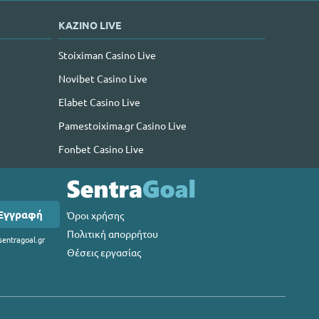
ΚΑΖΙΝΟ LIVE
Stoiximan Casino Live
Novibet Casino Live
Elabet Casino Live
Pamestoixima.gr Casino Live
Fonbet Casino Live
Εγγραφή
Όροι χρήσης
Πολιτική απορρήτου
entragoal.gr
Θέσεις εργασίας