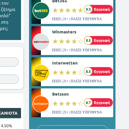
Bet365
 του
☆☆☆☆☆
★★★★★
ι ζήτημα
9.3
Εγγραφή
ιπλό"
ΕΕΕΠ | 21+ | ΠΑΙΞΕ ΥΠΕΥΘΥΝΑ
ς στη
ρες;
Winmasters
☆☆☆☆☆
★★★★★
8.5
Εγγραφή
ΕΕΕΠ | 21+ | ΠΑΙΞΕ ΥΠΕΥΘΥΝΑ
Interwetten
☆☆☆☆☆
★★★★★
8.3
Εγγραφή
ΕΕΕΠ | 21+ | ΠΑΙΞΕ ΥΠΕΥΘΥΝΑ
Betsson
☆☆☆☆☆
★★★★★
8.7
Εγγραφή
ΚΑΝΙΟΤΑ
ΕΕΕΠ | 21+ | ΠΑΙΞΕ ΥΠΕΥΘΥΝΑ
4.50%