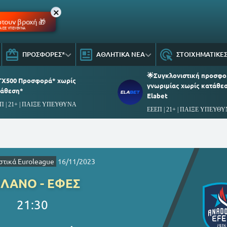
τουν βροχή 🎁
 ΠΑΙΞΕ ΥΠΕΥΘΥΝΑ
ΠΡΟΣΦΟΡΕΣ*
ΑΘΛΗΤΙΚΑ ΝΕΑ
ΣΤΟΙΧΗΜΑΤΙΚΕ
🌟Συγκλονιστική προσφ
X500 Προσφορά* χωρίς
γνωριμίας χωρίς κατάθε
τάθεση*
Elabet
Π | 21+ | ΠΑΙΞΕ ΥΠΕΥΘΥΝΑ
ΕΕΕΠ | 21+ | ΠΑΙΞΕ ΥΠΕΥΘ
τικά Euroleague
16/11/2023
ΛΑΝΟ - ΕΦΕΣ
21:30