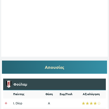
Απουσίες
Φούλαμ
Παίχτης
Θέση
Συμ/Γκολ
Αξιολόγηση
☆☆☆☆☆
★★★★★
I. Diop
Α