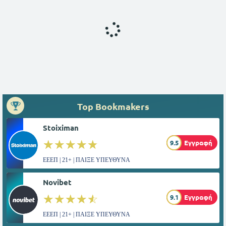
Top Bookmakers
Stoiximan
☆☆☆☆☆
★★★★★
9.5
Εγγραφή
ΕΕΕΠ | 21+ | ΠΑΙΞΕ ΥΠΕΥΘΥΝΑ
Novibet
☆☆☆☆☆
★★★★★
9.1
Εγγραφή
ΕΕΕΠ | 21+ | ΠΑΙΞΕ ΥΠΕΥΘΥΝΑ