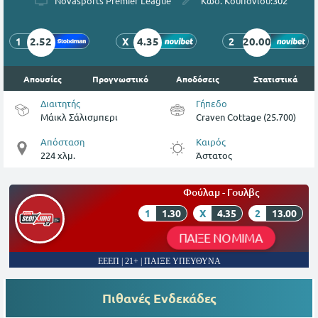
Nοvasports Premier League
Κωδ. Κουπονιού:
302
2.52
4.35
20.00
1
X
2
Απουσίες
Προγνωστικό
Αποδόσεις
Στατιστικά
Διαιτητής
Γήπεδο
Μάικλ Σάλισμπερι
Craven Cottage (25.700)
Απόσταση
Καιρός
224 χλμ.
Άστατος
Φούλαμ - Γουλβς
1
1.30
X
4.35
2
13.00
ΠΑΙΞΕ ΝΟΜΙΜΑ
ΕΕΕΠ | 21+ | ΠΑΙΞΕ ΥΠΕΥΘΥΝΑ
Πιθανές Ενδεκάδες