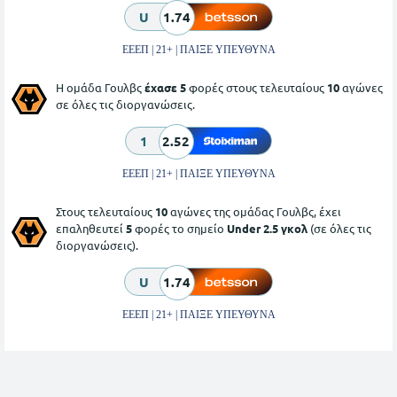
U
1.74
ΕΕΕΠ | 21+ | ΠΑΙΞΕ ΥΠΕΥΘΥΝΑ
Η ομάδα Γουλβς
έχασε 5
φορές στους τελευταίους
10
αγώνες
σε όλες τις διοργανώσεις.
1
2.52
ΕΕΕΠ | 21+ | ΠΑΙΞΕ ΥΠΕΥΘΥΝΑ
Στους τελευταίους
10
αγώνες της ομάδας Γουλβς, έχει
επαληθευτεί
5
φορές το σημείο
Under 2.5 γκολ
(σε όλες τις
διοργανώσεις).
U
1.74
ΕΕΕΠ | 21+ | ΠΑΙΞΕ ΥΠΕΥΘΥΝΑ