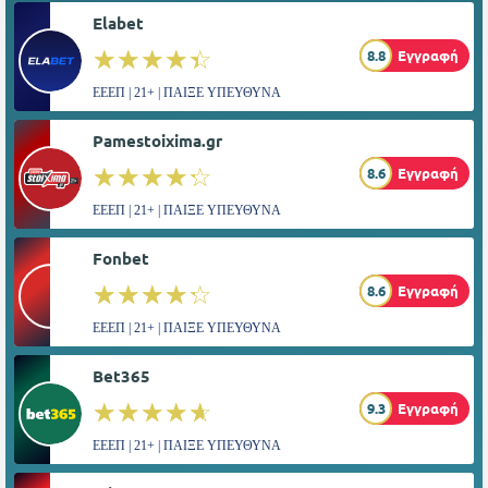
Elabet
☆☆☆☆☆
★★★★★
8.8
Εγγραφή
ΕΕΕΠ | 21+ | ΠΑΙΞΕ ΥΠΕΥΘΥΝΑ
Pamestoixima.gr
☆☆☆☆☆
★★★★★
8.6
Εγγραφή
ΕΕΕΠ | 21+ | ΠΑΙΞΕ ΥΠΕΥΘΥΝΑ
Fonbet
☆☆☆☆☆
★★★★★
8.6
Εγγραφή
ΕΕΕΠ | 21+ | ΠΑΙΞΕ ΥΠΕΥΘΥΝΑ
Bet365
☆☆☆☆☆
★★★★★
9.3
Εγγραφή
ΕΕΕΠ | 21+ | ΠΑΙΞΕ ΥΠΕΥΘΥΝΑ