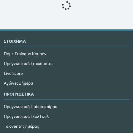
ΣΤΟΙΧΗΜΑ
Πάμε Στοίχημα Κουπόνι
Προγνωστικά Στοιχήματος
Live Score
Αγώνες Σήμερα
ΠΡΟΓΝΩΣΤΙΚΑ
Προγνωστικά Ποδοσφαίρου
Προγνωστικά Γκολ Γκολ
Τα over της ημέρας