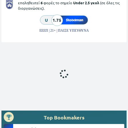
επαληθευτεί
6
φορές το σημείο
Under 2.5 γκολ
(σε όλες τις
διοργανώσεις).
U
1.75
ΕΕΕΠ | 21+ | ΠΑΙΞΕ ΥΠΕΥΘΥΝΑ
Top Bookmakers