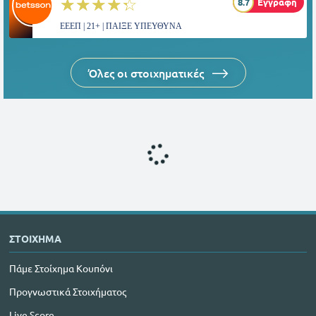
☆☆☆☆☆
★★★★★
8.7
Εγγραφή
ΕΕΕΠ | 21+ | ΠΑΙΞΕ ΥΠΕΥΘΥΝΑ
Όλες οι στοιχηματικές
ΣΤΟΙΧΗΜΑ
Πάμε Στοίχημα Κουπόνι
Προγνωστικά Στοιχήματος
Live Score