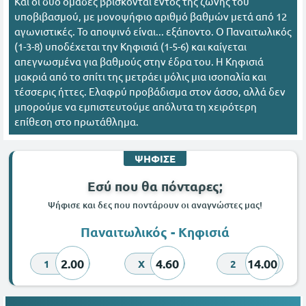
Και οι δύο ομάδες βρίσκονται εντός της ζώνης του
υποβιβασμού, με μονοψήφιο αριθμό βαθμών μετά από 12
αγωνιστικές. Το αποψινό είναι... εξάποντο. Ο Παναιτωλικός
(1-3-8) υποδέχεται την Κηφισιά (1-5-6) και καίγεται
απεγνωσμένα για βαθμούς στην έδρα του. Η Κηφισιά
μακριά από το σπίτι της μετράει μόλις μια ισοπαλία και
τέσσερις ήττες. Ελαφρύ προβάδισμα στον άσσο, αλλά δεν
μπορούμε να εμπιστευτούμε απόλυτα τη χειρότερη
επίθεση στο πρωτάθλημα.
ΨΗΦΙΣΕ
Εσύ που θα πόνταρες;
Ψήφισε και δες που ποντάρουν οι αναγνώστες μας!
Παναιτωλικός - Κηφισιά
2.00
4.60
14.00
1
X
2