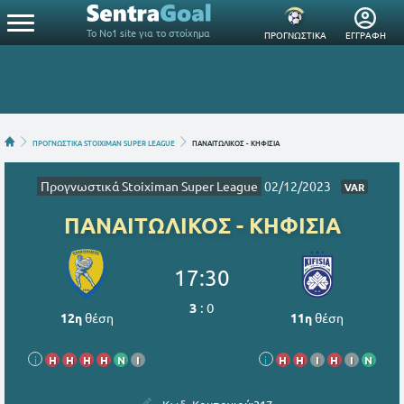
Το Νο1 site για το στοίχημα
ΠΡΟΓΝΩΣΤΙΚΑ
ΕΓΓΡΑΦΗ
ΠΡΟΓΝΩΣΤΙΚΑ STOIXIMAN SUPER LEAGUE
ΠΑΝΑΙΤΩΛΙΚΟΣ - ΚΗΦΙΣΙΑ
Προγνωστικά Stoiximan Super League
02/12/2023
VAR
ΠΑΝΑΙΤΩΛΙΚΟΣ - ΚΗΦΙΣΙΑ
17:30
3
:
0
12η
θέση
11η
θέση
i
Η
Η
Η
Η
Ν
Ι
i
Η
Η
Ι
Η
Ι
Ν