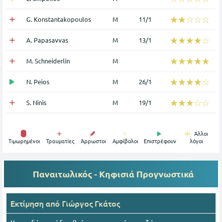
☆☆☆☆☆
★★★★★
G. Konstantakopoulos
Μ
11/1
☆☆☆☆☆
★★★★★
A. Papasavvas
Μ
13/1
☆☆☆☆☆
★★★★★
M. Schneiderlin
Μ
☆☆☆☆☆
★★★★★
N. Peios
Μ
26/1
☆☆☆☆☆
★★★★★
S. Ninis
Μ
19/1
Άλλοι
Tιμωρημένοι
Τραυματίες
Άρρωστοι
Αμφίβολοι
Επιστρέφουν
λόγοι
Παναιτωλικός - Κηφισιά
Προγνωστικά
Εκτίμηση από
Γιώργος Γκάτος