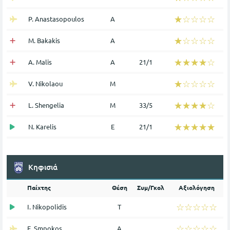
☆☆☆☆☆
★★★★★
P. Anastasopoulos
Α
☆☆☆☆☆
★★★★★
M. Bakakis
Α
☆☆☆☆☆
★★★★★
A. Malis
Α
21/1
☆☆☆☆☆
★★★★★
V. Nikolaou
Μ
☆☆☆☆☆
★★★★★
L. Shengelia
Μ
33/5
☆☆☆☆☆
★★★★★
N. Karelis
Ε
21/1
Κηφισιά
Παίχτης
Θέση
Συμ/Γκολ
Αξιολόγηση
☆☆☆☆☆
★★★★★
I. Nikopolidis
Τ
☆☆☆☆☆
★★★★★
E. Smpokos
Α