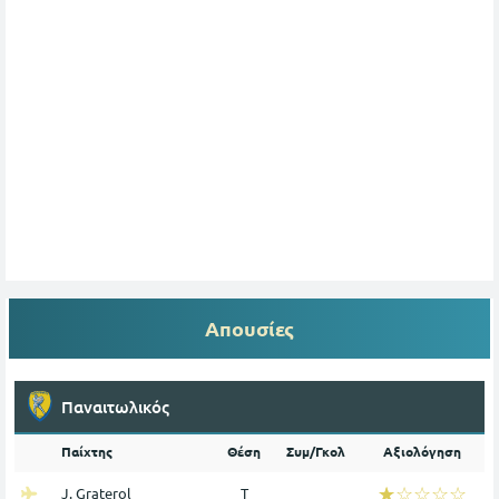
Απουσίες
Παναιτωλικός
Παίχτης
Θέση
Συμ/Γκολ
Αξιολόγηση
☆☆☆☆☆
★★★★★
J. Graterol
Τ