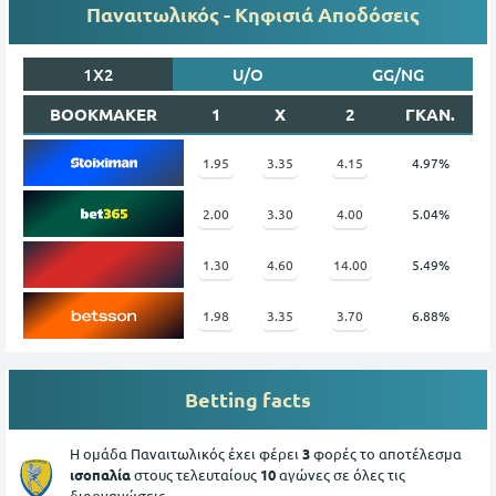
Παναιτωλικός - Κηφισιά Αποδόσεις
1X2
U/O
GG/NG
BOOKMAKER
1
X
2
ΓΚΑΝ.
1.95
3.35
4.15
4.97%
2.00
3.30
4.00
5.04%
1.30
4.60
14.00
5.49%
1.98
3.35
3.70
6.88%
Betting facts
Η ομάδα Παναιτωλικός έχει φέρει
3
φορές το αποτέλεσμα
ισοπαλία
στους τελευταίους
10
αγώνες σε όλες τις
διοργανώσεις.