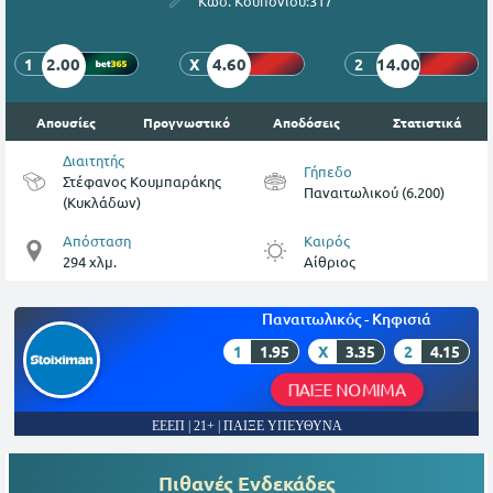
Κωδ. Κουπονιού:
317
2.00
4.60
14.00
1
X
2
Απουσίες
Προγνωστικό
Αποδόσεις
Στατιστικά
Διαιτητής
Γήπεδο
Στέφανος Κουμπαράκης
Παναιτωλικού (6.200)
(Κυκλάδων)
Απόσταση
Καιρός
294 χλμ.
Αίθριος
Παναιτωλικός - Κηφισιά
1
1.95
X
3.35
2
4.15
ΠΑΙΞΕ ΝΟΜΙΜΑ
ΕΕΕΠ | 21+ | ΠΑΙΞΕ ΥΠΕΥΘΥΝΑ
Πιθανές Ενδεκάδες