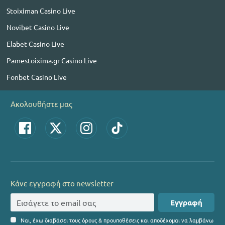
Stoiximan Casino Live
Novibet Casino Live
Elabet Casino Live
Pamestoixima.gr Casino Live
Fonbet Casino Live
Ακολουθήστε μας
Κάνε εγγραφή στο newsletter
Εγγραφή
Ναι, έχω διαβάσει τους όρους & προυποθέσεις και αποδέχομαι να λαμβάνω