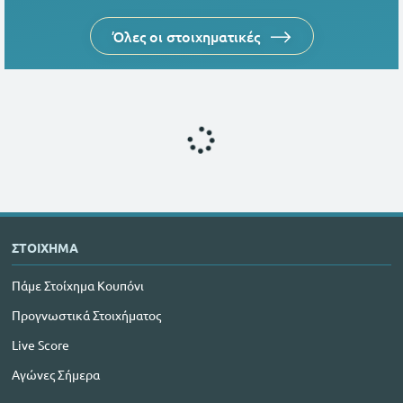
Όλες οι στοιχηματικές
ΣΤΟΙΧΗΜΑ
Πάμε Στοίχημα Κουπόνι
Προγνωστικά Στοιχήματος
Live Score
Αγώνες Σήμερα