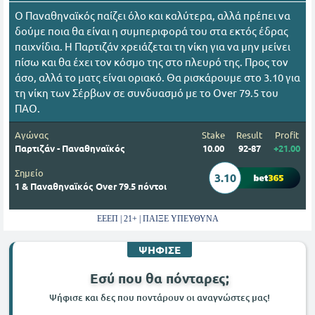
Ο Παναθηναϊκός παίζει όλο και καλύτερα, αλλά πρέπει να
δούμε ποια θα είναι η συμπεριφορά του στα εκτός έδρας
παιχνίδια. Η Παρτιζάν χρειάζεται τη νίκη για να μην μείνει
πίσω και θα έχει τον κόσμο της στο πλευρό της. Προς τον
άσο, αλλά το ματς είναι οριακό. Θα ρισκάρουμε στο 3.10 για
τη νίκη των Σέρβων σε συνδυασμό με το Over 79.5 του
ΠΑΟ.
Αγώνας
Stake
Result
Profit
Παρτιζάν - Παναθηναϊκός
10.00
92-87
+21.00
Σημείο
3.10
1 & Παναθηναϊκός Over 79.5 πόντοι
ΕΕΕΠ | 21+ | ΠΑΙΞΕ ΥΠΕΥΘΥΝΑ
ΨΗΦΙΣΕ
Εσύ που θα πόνταρες;
Ψήφισε και δες που ποντάρουν οι αναγνώστες μας!