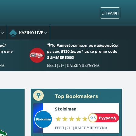
ΕΓΓΡΑΦΗ
Σ
ΚΑΖΙΝΟ LIVE
ορά*
🌴To Pamestoixima.gr σε καλωσορίζει
ση στην
με έως 5120 Δώρα* με το promo code
SUMMER5000!
ΥΝΑ
ΕΕΕΠ | 21+ | ΠΑΙΞΕ ΥΠΕΥΘΥΝΑ
Top Bookmakers
Stoiximan
☆☆☆☆☆
★★★★★
9.5
Εγγραφή
ΕΕΕΠ | 21+ | ΠΑΙΞΕ ΥΠΕΥΘΥΝΑ