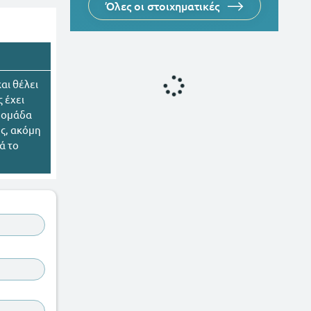
Όλες οι στοιχηματικές
αι θέλει
 έχει
ή ομάδα
ς, ακόμη
ά το