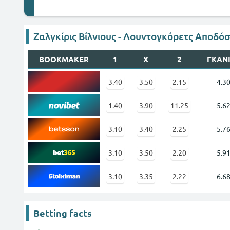
Ζαλγκίρις Βίλνιους - Λουντογκόρετς Αποδόσ
BOOKMAKER
1
X
2
ΓΚΑΝ
3.40
3.50
2.15
4.3
1.40
3.90
11.25
5.6
3.10
3.40
2.25
5.7
3.10
3.50
2.20
5.9
3.10
3.35
2.22
6.6
Betting facts