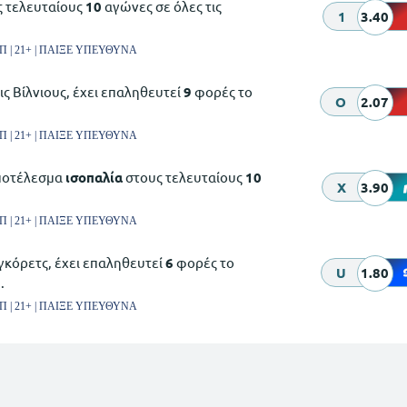
 τελευταίους
10
αγώνες σε όλες τις
1
3.40
Π | 21+ | ΠΑΙΞΕ ΥΠΕΥΘΥΝΑ
ς Βίλνιους, έχει επαληθευτεί
9
φορές το
O
2.07
Π | 21+ | ΠΑΙΞΕ ΥΠΕΥΘΥΝΑ
ποτέλεσμα
ισοπαλία
στους τελευταίους
10
X
3.90
Π | 21+ | ΠΑΙΞΕ ΥΠΕΥΘΥΝΑ
κόρετς, έχει επαληθευτεί
6
φορές το
U
1.80
.
Π | 21+ | ΠΑΙΞΕ ΥΠΕΥΘΥΝΑ