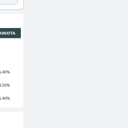
ΑΝΙΟΤΑ
6.40%
8.50%
6.40%