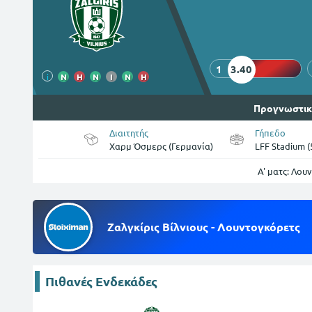
1
3.40
i
Ν
Η
Ν
Ι
Ν
Η
Προγνωστι
Διαιτητής
Γήπεδο
Χαρμ Όσμερς (Γερμανία)
LFF Stadium (
A' ματς: Λου
Ζαλγκίρις Βίλνιους - Λουντογκόρετς
Πιθανές Ενδεκάδες