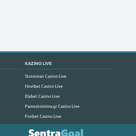
ΚΑΖΙΝΟ LIVE
Stoiximan Casino Live
Novibet Casino Live
Elabet Casino Live
Pamestoixima.gr Casino Live
Fonbet Casino Live