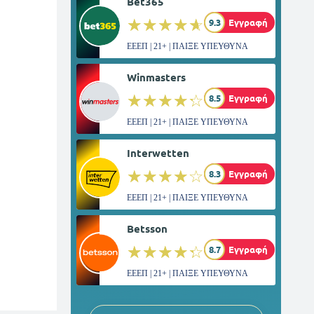
Bet365
☆☆☆☆☆
★★★★★
9.3
Εγγραφή
ΕΕΕΠ | 21+ | ΠΑΙΞΕ ΥΠΕΥΘΥΝΑ
Winmasters
☆☆☆☆☆
★★★★★
8.5
Εγγραφή
ΕΕΕΠ | 21+ | ΠΑΙΞΕ ΥΠΕΥΘΥΝΑ
Interwetten
☆☆☆☆☆
★★★★★
8.3
Εγγραφή
ΕΕΕΠ | 21+ | ΠΑΙΞΕ ΥΠΕΥΘΥΝΑ
Betsson
☆☆☆☆☆
★★★★★
8.7
Εγγραφή
ΕΕΕΠ | 21+ | ΠΑΙΞΕ ΥΠΕΥΘΥΝΑ