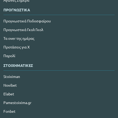
Αγώνες Σήμερα
ΠΡΟΓΝΩΣΤΙΚΑ
Προγνωστικά Ποδοσφαίρου
Προγνωστικά Γκολ Γκολ
Τα over της ημέρας
Προτάσεις για Χ
Παρολί
ΣΤΟΙΧΗΜΑΤΙΚΕΣ
Stoiximan
Novibet
Elabet
Pamestoixima.gr
Fonbet