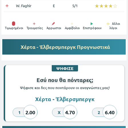
☆☆☆☆☆
★★★★★
W. Faghir
Ε
5/1
Άλλοι
Tιμωρημένοι
Τραυματίες
Άρρωστοι
Αμφίβολοι
Επιστρέφουν
λόγοι
Χέρτα - Έλβερσμπεργκ
Προγνωστικά
ΨΗΦΙΣΕ
Εσύ που θα πόνταρες;
Ψήφισε και δες που ποντάρουν οι αναγνώστες μας!
Χέρτα - Έλβερσμπεργκ
2.00
4.70
6.40
1
X
2