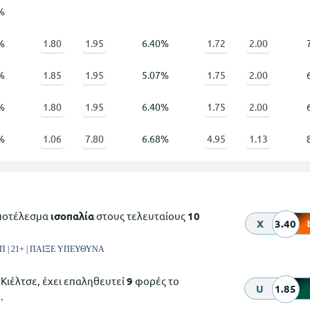
%
%
1.80
1.95
6.40%
1.72
2.00
%
1.85
1.95
5.07%
1.75
2.00
%
1.80
1.95
6.40%
1.75
2.00
%
1.06
7.80
6.68%
4.95
1.13
ποτέλεσμα
ισοπαλία
στους τελευταίους
10
X
3.40
Π | 21+ | ΠΑΙΞΕ ΥΠΕΥΘΥΝΑ
Κιέλτσε, έχει επαληθευτεί
9
φορές το
U
1.85
.