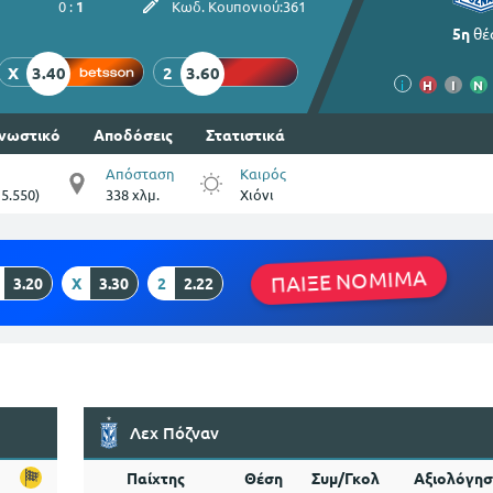
0
:
1
Κωδ. Κουπονιού:
361
5η
θέ
X
3.40
2
3.60
i
Η
Ι
Ν
νωστικό
Αποδόσεις
Στατιστικά
Απόσταση
Καιρός
15.550)
338 χλμ.
Χιόνι
ΠΑΙΞΕ ΝΟΜΙΜΑ
3.20
X
3.30
2
2.22
Λεχ Πόζναν
Παίχτης
Θέση
Συμ/Γκολ
Αξιολόγησ