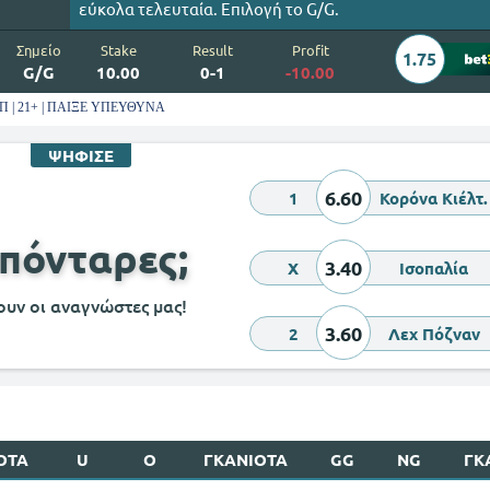
εύκολα τελευταία. Επιλογή το G/G.
Σημείο
Stake
Result
Profit
1.75
G/G
10.00
0-1
-10.00
Π | 21+ | ΠΑΙΞΕ ΥΠΕΥΘΥΝΑ
ΨΗΦΙΣΕ
6.60
1
Κορόνα Κιέλτ.
 πόνταρες;
3.40
X
Ισοπαλία
ουν οι αναγνώστες μας!
3.60
2
Λεχ Πόζναν
ΟΤΑ
U
O
ΓΚΑΝΙΟΤΑ
GG
NG
ΓΚ