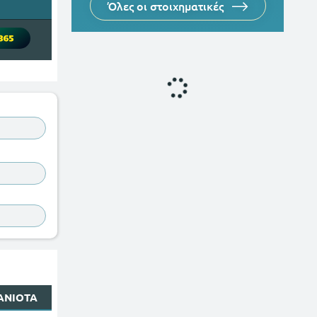
Όλες οι στοιχηματικές
ΑΝΙΟΤΑ