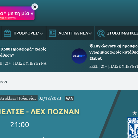
* με τη μία »
 ΠΑΙΞΕ ΥΠΕΥΘΥΝΑ
ΠΡΟΣΦΟΡΕΣ*
ΑΘΛΗΤΙΚΑ ΝΕΑ
ΣΤΟΙΧΗΜΑΤΙΚΕ
🌟Συγκλονιστική προσφ
X500 Προσφορά* χωρίς
γνωριμίας χωρίς κατάθε
τάθεση*
Elabet
Π | 21+ | ΠΑΙΞΕ ΥΠΕΥΘΥΝΑ
ΕΕΕΠ | 21+ | ΠΑΙΞΕ ΥΠΕΥΘ
ΖΝΑΝ
traklasa Πολωνίας
02/12/2023
VAR
ΕΛΤΣΕ - ΛΕΧ ΠΟΖΝΑΝ
21:00