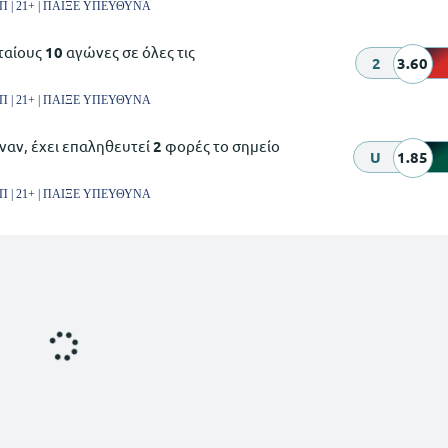
Π | 21+ | ΠΑΙΞΕ ΥΠΕΥΘΥΝΑ
ταίους
10
αγώνες σε όλες τις
2
3.60
Π | 21+ | ΠΑΙΞΕ ΥΠΕΥΘΥΝΑ
ναν, έχει επαληθευτεί
2
φορές το σημείο
U
1.85
Π | 21+ | ΠΑΙΞΕ ΥΠΕΥΘΥΝΑ