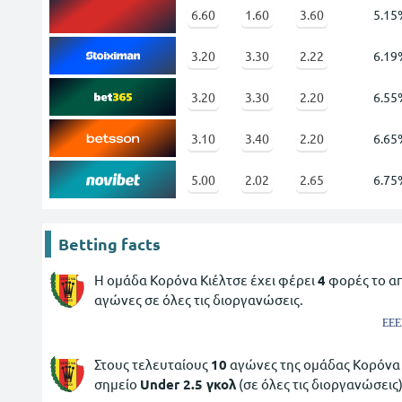
6.60
1.60
3.60
5.15
3.20
3.30
2.22
6.19
3.20
3.30
2.20
6.55
3.10
3.40
2.20
6.65
5.00
2.02
2.65
6.75
Betting facts
Η ομάδα Κορόνα Κιέλτσε έχει φέρει
4
φορές το α
αγώνες σε όλες τις διοργανώσεις.
ΕΕΕ
Στους τελευταίους
10
αγώνες της ομάδας Κορόνα 
σημείο
Under 2.5 γκολ
(σε όλες τις διοργανώσεις)