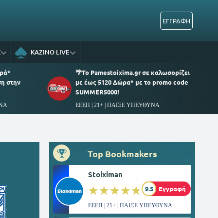
ΕΓΓΡΑΦΗ
Σ
ΚΑΖΙΝΟ LIVE
ορά*
🌴To Pamestoixima.gr σε καλωσορίζει
ση στην
με έως 5120 Δώρα* με το promo code
SUMMER5000!
ΥΝΑ
ΕΕΕΠ | 21+ | ΠΑΙΞΕ ΥΠΕΥΘΥΝΑ
Top Bookmakers
Stoiximan
☆☆☆☆☆
★★★★★
9.5
Εγγραφή
ΕΕΕΠ | 21+ | ΠΑΙΞΕ ΥΠΕΥΘΥΝΑ