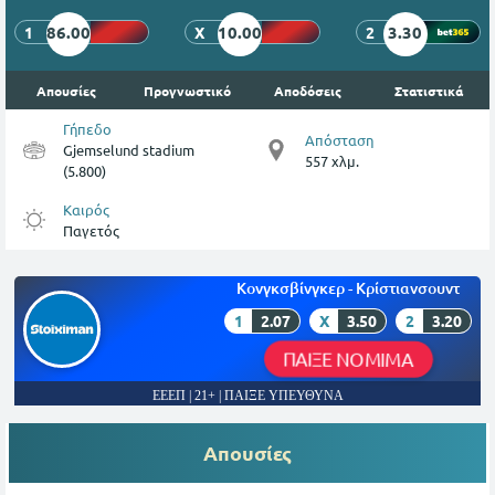
86.00
10.00
3.30
1
X
2
Απουσίες
Προγνωστικό
Αποδόσεις
Στατιστικά
Γήπεδο
Απόσταση
Gjemselund stadium
557 χλμ.
(5.800)
Καιρός
Παγετός
Κονγκσβίνγκερ - Κρίστιανσουντ
1
2.07
X
3.50
2
3.20
ΠΑΙΞΕ ΝΟΜΙΜΑ
ΕΕΕΠ | 21+ | ΠΑΙΞΕ ΥΠΕΥΘΥΝΑ
Απουσίες