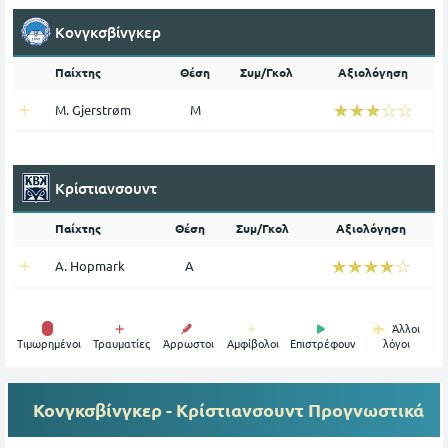
Κονγκσβίνγκερ
Παίχτης
Θέση
Συμ/Γκολ
Αξιολόγηση
☆☆☆☆☆
★★★★★
M. Gjerstrøm
Μ
Κρίστιανσουντ
Παίχτης
Θέση
Συμ/Γκολ
Αξιολόγηση
☆☆☆☆☆
★★★★★
A. Hopmark
Α
Άλλοι
Tιμωρημένοι
Τραυματίες
Άρρωστοι
Αμφίβολοι
Επιστρέφουν
λόγοι
Κονγκσβίνγκερ - Κρίστιανσουντ
Προγνωστικά