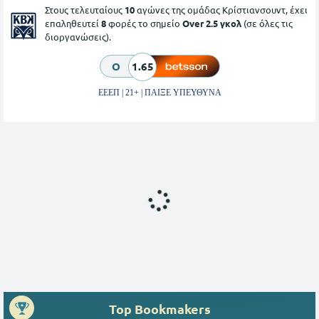
Στους τελευταίους
10
αγώνες της ομάδας Κρίστιανσουντ, έχει
επαληθευτεί
8
φορές το σημείο
Over 2.5 γκολ
(σε όλες τις
διοργανώσεις).
O
1.65
ΕΕΕΠ | 21+ | ΠΑΙΞΕ ΥΠΕΥΘΥΝΑ
Top Bookmakers