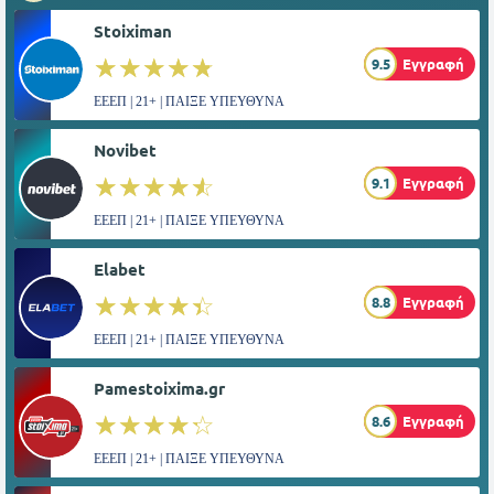
Stoiximan
☆☆☆☆☆
★★★★★
9.5
Εγγραφή
ΕΕΕΠ | 21+ | ΠΑΙΞΕ ΥΠΕΥΘΥΝΑ
Novibet
☆☆☆☆☆
★★★★★
9.1
Εγγραφή
ΕΕΕΠ | 21+ | ΠΑΙΞΕ ΥΠΕΥΘΥΝΑ
Elabet
☆☆☆☆☆
★★★★★
8.8
Εγγραφή
ΕΕΕΠ | 21+ | ΠΑΙΞΕ ΥΠΕΥΘΥΝΑ
Pamestoixima.gr
☆☆☆☆☆
★★★★★
8.6
Εγγραφή
ΕΕΕΠ | 21+ | ΠΑΙΞΕ ΥΠΕΥΘΥΝΑ