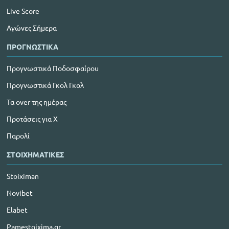
Live Score
Αγώνες Σήμερα
ΠΡΟΓΝΩΣΤΙΚΑ
Προγνωστικά Ποδοσφαίρου
Προγνωστικά Γκολ Γκολ
Τα over της ημέρας
Προτάσεις για Χ
Παρολί
ΣΤΟΙΧΗΜΑΤΙΚΕΣ
Stoiximan
Novibet
Elabet
Pamestoixima.gr