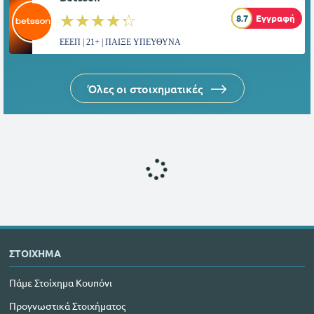
☆☆☆☆☆
★★★★★
8.7
Εγγραφή
ΕΕΕΠ | 21+ | ΠΑΙΞΕ ΥΠΕΥΘΥΝΑ
Όλες οι στοιχηματικές
ΣΤΟΙΧΗΜΑ
Πάμε Στοίχημα Κουπόνι
Προγνωστικά Στοιχήματος