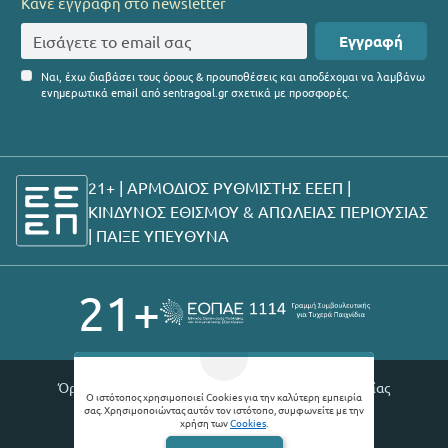
Κάνε εγγραφή στο newsletter
Εγγραφή
Ναι, έχω διαβάσει τους όρους & προυποθέσεις και αποδέχομαι να λαμβάνω
ενημερωτικά email από sentragoal.gr σχετικά με προσφορές.
21+ | ΑΡΜΟΔΙΟΣ ΡΥΘΜΙΣΤΗΣ ΕΕΕΠ |
ΚΙΝΔΥΝΟΣ ΕΘΙΣΜΟΥ & ΑΠΩΛΕΙΑΣ ΠΕΡΙΟΥΣΙΑΣ
|
ΠΑΙΞΕ ΥΠΕΥΘΥΝΑ
21+
Όροι χρήσης |
Πολιτική απορρήτου |
Θέσεις εργασίας
Ο ιστότοπος χρησιμοποιεί Cookies για την καλύτερη εμπειρία
σας. Χρησιμοποιώντας αυτόν τον ιστότοπο, συμφωνείτε με την
© 2026 Sentragoal
χρήση των
Cookies
.