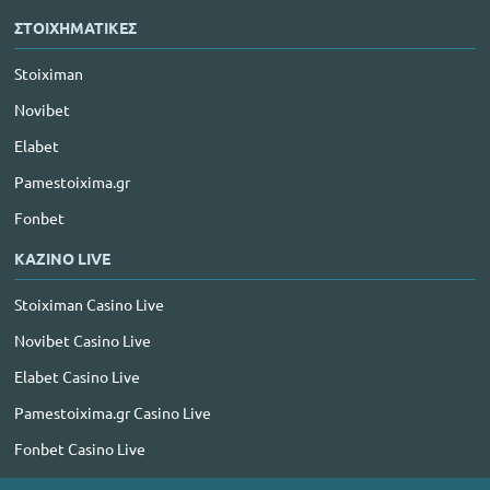
ΣΤΟΙΧΗΜΑΤΙΚΕΣ
Stoiximan
Novibet
Elabet
Pamestoixima.gr
Fonbet
ΚΑΖΙΝΟ LIVE
Stoiximan Casino Live
Novibet Casino Live
Elabet Casino Live
Pamestoixima.gr Casino Live
Fonbet Casino Live