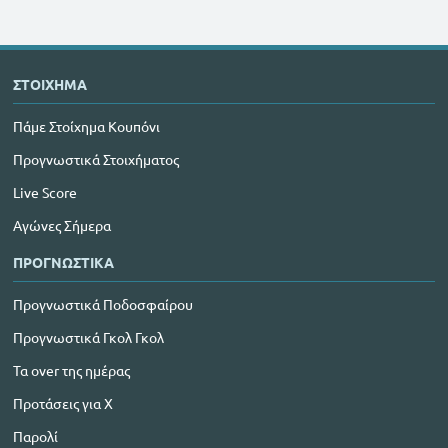
ΣΤΟΙΧΗΜΑ
Πάμε Στοίχημα Κουπόνι
Προγνωστικά Στοιχήματος
Live Score
Αγώνες Σήμερα
ΠΡΟΓΝΩΣΤΙΚΑ
Προγνωστικά Ποδοσφαίρου
Προγνωστικά Γκολ Γκολ
Τα over της ημέρας
Προτάσεις για Χ
Παρολί