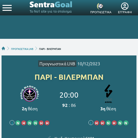
Το Νο1 site για το στοίχημα
ΠΡΟΓΝΩΣΤΙΚΑ
ΕΓΓΡΑΦΗ
ΠΡΟΓΝΩΣΤΙΚΑ LNB
ΠΑΡΙ - ΒΙΛΕΡΜΠΑΝ
Προγνωστικά LNB
10/12/2023
ΠΑΡΙ - ΒΙΛΕΡΜΠΑΝ
20:00
92
:
86
2η
θέση
3η
θέση
i
Ν
Η
Ν
Ν
Η
Η
i
Η
Η
Ν
Η
Ν
Ν