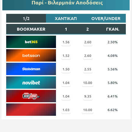
Παρί - Βιλερμπάν Αποδόσεις
1/2
ΧΑΝΤΙΚΑΠ
OVER/UNDER
BOOKMAKER
1
2
ΓΚΑΝ.
1.56
2.60
2.50%
1.52
2.60
4.08%
1.50
2.55
5.56%
1.04
10.00
5.80%
1.04
9.35
6.41%
1.03
10.00
6.62%