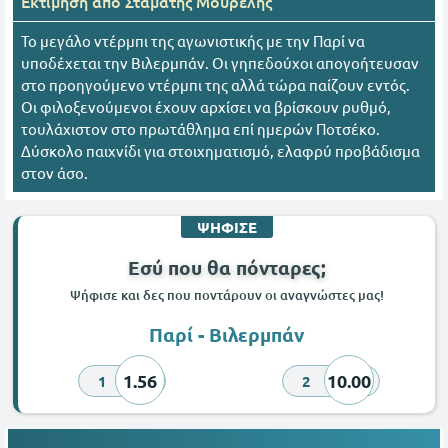
Εκτίμηση από
Σταμάτης Μουρελής
Το μεγάλο ντέρμπι της αγωνιστικής με την Παρί να
υποδέχεται την Βιλερμπάν. Οι γηπεδούχοι απογοήτευσαν
στο προηγούμενο ντέρμπι της αλλά τώρα παίζουν εντός.
Οι φιλοξενούμενοι έχουν αρχίσει να βρίσκουν ρυθμό,
τουλάχιστον στο πρωτάθλημα επί ημερών Ποτσέκο.
Δύσκολο παιχνίδι για στοιχηματισμό, ελαφρύ προβάδισμα
στον άσο.
ΨΗΦΙΣΕ
Εσύ που θα πόνταρες;
Ψήφισε και δες που ποντάρουν οι αναγνώστες μας!
Παρί - Βιλερμπάν
1.56
10.00
1
2