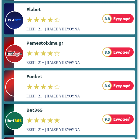
Elabet
☆☆☆☆☆
★★★★★
8.8
Εγγραφή
ΕΕΕΠ | 21+ | ΠΑΙΞΕ ΥΠΕΥΘΥΝΑ
Pamestoixima.gr
☆☆☆☆☆
★★★★★
8.6
Εγγραφή
ΕΕΕΠ | 21+ | ΠΑΙΞΕ ΥΠΕΥΘΥΝΑ
Fonbet
☆☆☆☆☆
★★★★★
8.6
Εγγραφή
ΕΕΕΠ | 21+ | ΠΑΙΞΕ ΥΠΕΥΘΥΝΑ
Bet365
☆☆☆☆☆
★★★★★
9.3
Εγγραφή
ΕΕΕΠ | 21+ | ΠΑΙΞΕ ΥΠΕΥΘΥΝΑ