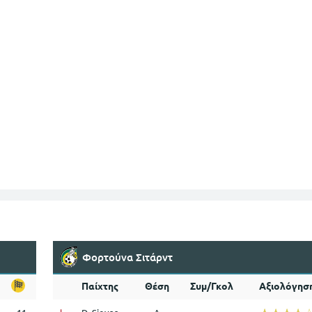
Φορτούνα Σιτάρντ
Παίχτης
Θέση
Συμ/Γκολ
Αξιολόγησ