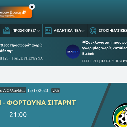
τουν βροχή 🎁
 ΠΑΙΞΕ ΥΠΕΥΘΥΝΑ
ΠΡΟΣΦΟΡΕΣ*
ΑΘΛΗΤΙΚΑ ΝΕΑ
ΣΤΟΙΧΗΜΑΤΙΚΕ
🌟Συγκλονιστική προσφ
X500 Προσφορά* χωρίς
γνωριμίας χωρίς κατάθε
τάθεση*
Elabet
Π | 21+ | ΠΑΙΞΕ ΥΠΕΥΘΥΝΑ
ΕΕΕΠ | 21+ | ΠΑΙΞΕ ΥΠΕΥΘ
ά Α Ολλανδίας
15/12/2023
VAR
 - ΦΟΡΤΟΥΝΑ ΣΙΤΑΡΝΤ
21:00