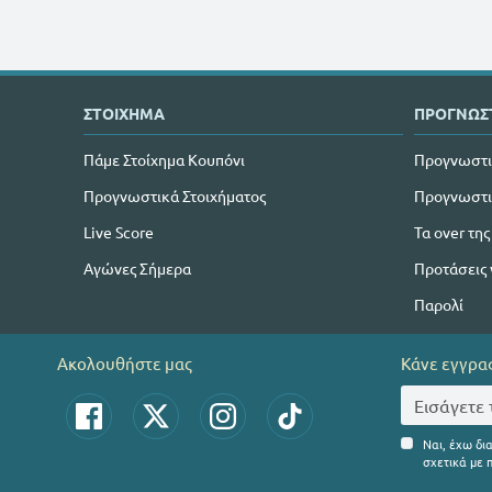
ΣΤΟΙΧΗΜΑ
ΠΡΟΓΝΩΣ
Πάμε Στοίχημα Κουπόνι
Προγνωστι
Προγνωστικά Στοιχήματος
Προγνωστι
Live Score
Τα over της
Αγώνες Σήμερα
Προτάσεις 
Παρολί
Ακολουθήστε μας
Κάνε εγγρα
Ναι, έχω δι
σχετικά με 