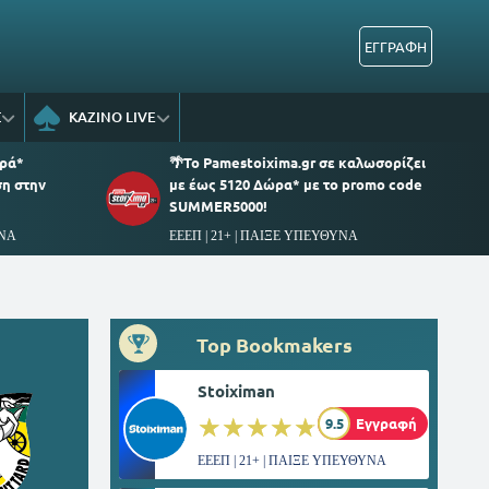
ΕΓΓΡΑΦΗ
Σ
ΚΑΖΙΝΟ LIVE
ορά*
🌴To Pamestoixima.gr σε καλωσορίζει
ση στην
με έως 5120 Δώρα* με το promo code
SUMMER5000!
ΥΝΑ
ΕΕΕΠ | 21+ | ΠΑΙΞΕ ΥΠΕΥΘΥΝΑ
Top Bookmakers
Stoiximan
☆☆☆☆☆
★★★★★
9.5
Εγγραφή
ΕΕΕΠ | 21+ | ΠΑΙΞΕ ΥΠΕΥΘΥΝΑ