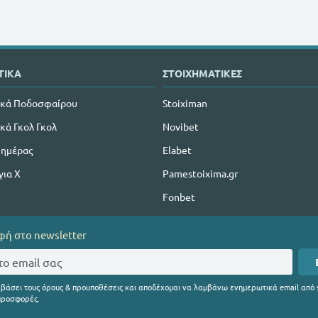
ΤΙΚΑ
ΣΤΟΙΧΗΜΑΤΙΚΕΣ
κά Ποδοσφαίρου
Stoiximan
κά Γκολ Γκολ
Novibet
 ημέρας
Elabet
για Χ
Pamestoixima.gr
Fonbet
φή στο newsletter
αβάσει τους όρους & προυποθέσεις και αποδέχομαι να λαμβάνω ενημερωτικά email από s
προσφορές.