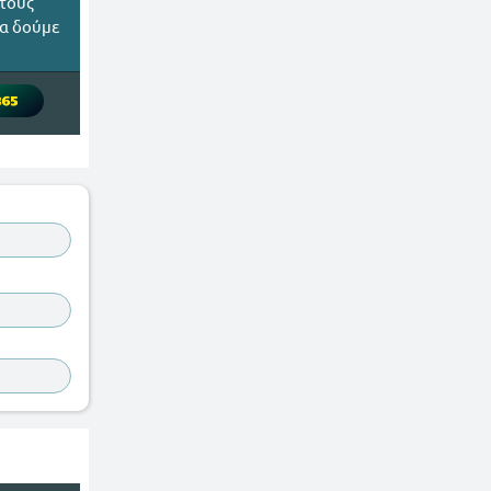
 τους
να δούμε