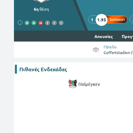
6η
θέση
1
1.95
i
Ν
Ν
Η
Ι
Ι
Ι
Απουσίες
Προγ
Γήπεδο
Goffertstadion (
Πιθανές Ενδεκάδες
Ναϊμέγκεν