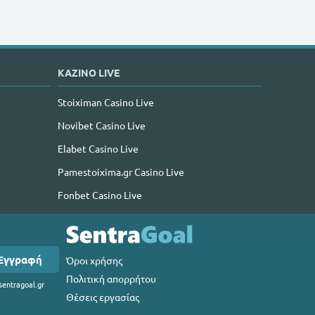
ΚΑΖΙΝΟ LIVE
Stoiximan Casino Live
Novibet Casino Live
Elabet Casino Live
Pamestoixima.gr Casino Live
Fonbet Casino Live
Εγγραφή
Όροι χρήσης
Πολιτική απορρήτου
entragoal.gr
Θέσεις εργασίας