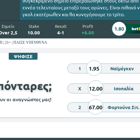
συγκεκριμένο σημείο επιβεβαιώθηκε στους οκτώ από
εννέα τελευταίους μεταξύ τους αγώνες. Είναι πιθανό 
γκολ εκατέρωθεν και θα κυνηγήσουμε το τρίτο.
Σημείο
Stake
Result
Profit
1.80
Over 2,5
10.00
4-1
+8.00
Π | 21+ | ΠΑΙΞΕ ΥΠΕΥΘΥΝΑ
ΨΗΦΙΣΕ
1.95
1
Ναϊμέγκεν
πόνταρες;
12.00
X
Ισοπαλία
υν οι αναγνώστες μας!
67.00
2
Φορτούνα Σιτ.