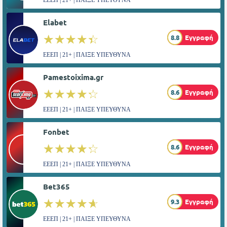
ΕΕΕΠ | 21+ | ΠΑΙΞΕ ΥΠΕΥΘΥΝΑ
Elabet
☆☆☆☆☆
★★★★★
8.8
Εγγραφή
ΕΕΕΠ | 21+ | ΠΑΙΞΕ ΥΠΕΥΘΥΝΑ
Pamestoixima.gr
☆☆☆☆☆
★★★★★
8.6
Εγγραφή
ΕΕΕΠ | 21+ | ΠΑΙΞΕ ΥΠΕΥΘΥΝΑ
Fonbet
☆☆☆☆☆
★★★★★
8.6
Εγγραφή
ΕΕΕΠ | 21+ | ΠΑΙΞΕ ΥΠΕΥΘΥΝΑ
Bet365
☆☆☆☆☆
★★★★★
9.3
Εγγραφή
ΕΕΕΠ | 21+ | ΠΑΙΞΕ ΥΠΕΥΘΥΝΑ