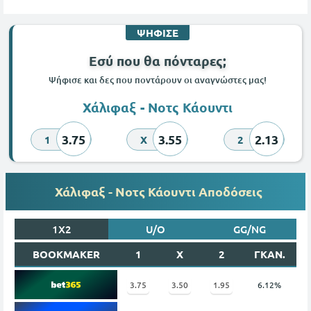
ΨΗΦΙΣΕ
Εσύ που θα πόνταρες;
Ψήφισε και δες που ποντάρουν οι αναγνώστες μας!
Χάλιφαξ - Νοτς Κάουντι
3.75
3.55
2.13
1
X
2
Χάλιφαξ - Νοτς Κάουντι Αποδόσεις
1X2
U/O
GG/NG
BOOKMAKER
1
X
2
ΓΚΑΝ.
3.75
3.50
1.95
6.12%