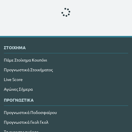
ΣΤΟΙΧΗΜΑ
Πάμε Στοίχημα Κουπόνι
Προγνωστικά Στοιχήματος
Live Score
Αγώνες Σήμερα
ΠΡΟΓΝΩΣΤΙΚΑ
Προγνωστικά Ποδοσφαίρου
Προγνωστικά Γκολ Γκολ
Τα over της ημέρας