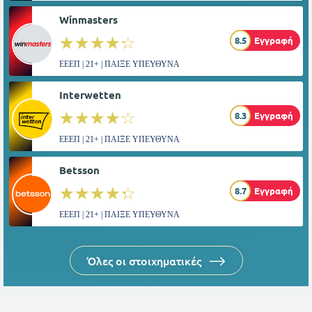
Winmasters
☆☆☆☆☆
★★★★★
8.5
Εγγραφή
ΕΕΕΠ | 21+ | ΠΑΙΞΕ ΥΠΕΥΘΥΝΑ
Interwetten
☆☆☆☆☆
★★★★★
8.3
Εγγραφή
ΕΕΕΠ | 21+ | ΠΑΙΞΕ ΥΠΕΥΘΥΝΑ
Betsson
☆☆☆☆☆
★★★★★
8.7
Εγγραφή
ΕΕΕΠ | 21+ | ΠΑΙΞΕ ΥΠΕΥΘΥΝΑ
Όλες οι στοιχηματικές