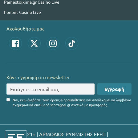
Pamestoixima.gr Casino Live
Fonbet Casino Live
Ακολουθήστε μας
Κάνε εγγραφή στο newsletter
Εγγραφή
Ναι, έχω διαβάσει τους όρους & προυποθέσεις και αποδέχομαι να λαμβάνω
ενημερωτικά email από sentragoal.gr σχετικά με προσφορές.
21+ | ΑΡΜΟΔΙΟΣ ΡΥΘΜΙΣΤΗΣ ΕΕΕΠ |