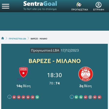
Το Νο1 site για το στοίχημα
ΠΡΟΓΝΩΣΤΙΚΑ
ΕΓΓΡΑΦΗ
ΠΡΟΓΝΩΣΤΙΚΑ LBA
ΒΑΡΕΖΕ - ΜΙΛΑΝΟ
Προγνωστικά LBA
17/12/2023
ΒΑΡΕΖΕ - ΜΙΛΑΝΟ
18:30
70
:
74
14η
θέση
2η
θέση
i
Η
Η
Η
Η
Η
Ν
i
Ν
Ν
Η
Ι
Η
Η