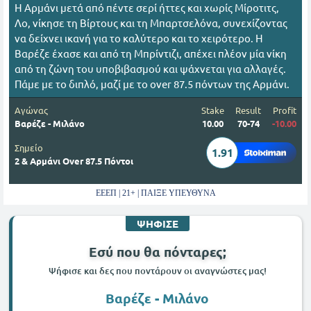
H Αρμάνι μετά από πέντε σερί ήττες και χωρίς Μίροτιτς,
Λο, νίκησε τη Βίρτους και τη Μπαρτσελόνα, συνεχίζοντας
να δείχνει ικανή για το καλύτερο και το χειρότερο. Η
Βαρέζε έχασε και από τη Μπρίντιζι, απέχει πλέον μία νίκη
από τη ζώνη του υποβιβασμού και ψάχνεται για αλλαγές.
Πάμε με το διπλό, μαζί με το over 87.5 πόντων της Αρμάνι.
Αγώνας
Stake
Result
Profit
Βαρέζε - Μιλάνο
10.00
70-74
-10.00
Σημείο
1.91
2 & Αρμάνι Over 87.5 Πόντοι
ΕΕΕΠ | 21+ | ΠΑΙΞΕ ΥΠΕΥΘΥΝΑ
ΨΗΦΙΣΕ
Εσύ που θα πόνταρες;
Ψήφισε και δες που ποντάρουν οι αναγνώστες μας!
Βαρέζε - Μιλάνο