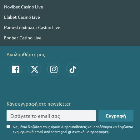
Novibet Casino Live
Elabet Casino Live
Pamestoixima.gr Casino Live
Fonbet Casino Live
Ακολουθήστε μας
Κάνε εγγραφή στο newsletter
Εγγραφή
Ναι, έχω διαβάσει τους όρους & προυποθέσεις και αποδέχομαι να λαμβάνω
ενημερωτικά email από sentragoal.gr σχετικά με προσφορές.