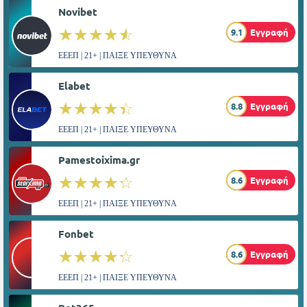
Novibet
☆☆☆☆☆
★★★★★
9.1
Εγγραφή
ΕΕΕΠ | 21+ | ΠΑΙΞΕ ΥΠΕΥΘΥΝΑ
Elabet
☆☆☆☆☆
★★★★★
8.8
Εγγραφή
ΕΕΕΠ | 21+ | ΠΑΙΞΕ ΥΠΕΥΘΥΝΑ
Pamestoixima.gr
☆☆☆☆☆
★★★★★
8.6
Εγγραφή
ΕΕΕΠ | 21+ | ΠΑΙΞΕ ΥΠΕΥΘΥΝΑ
Fonbet
☆☆☆☆☆
★★★★★
8.6
Εγγραφή
ΕΕΕΠ | 21+ | ΠΑΙΞΕ ΥΠΕΥΘΥΝΑ