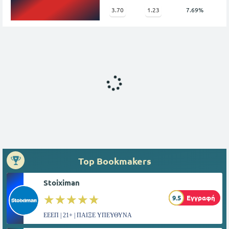
3.70
1.23
7.69%
Top Bookmakers
Stoiximan
☆☆☆☆☆
★★★★★
9.5
Εγγραφή
ΕΕΕΠ | 21+ | ΠΑΙΞΕ ΥΠΕΥΘΥΝΑ