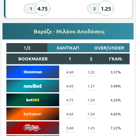
4.75
1.25
1
2
Βαρέζε - Μιλάνο Αποδόσεις
1/2
ΧΑΝΤΙΚΑΠ
OVER/UNDER
BOOKMAKER
1
2
ΓΚΑΝ.
4.60
1.22
3.57%
4.65
1.21
3.98%
4.75
1.20
4.20%
4.60
1.20
4.83%
3.60
1.25
7.22%