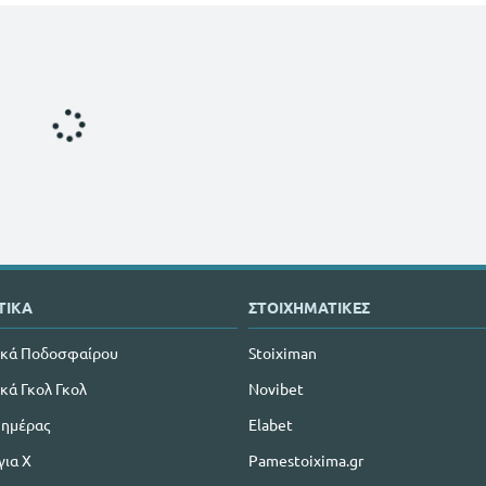
ΤΙΚΑ
ΣΤΟΙΧΗΜΑΤΙΚΕΣ
κά Ποδοσφαίρου
Stoiximan
κά Γκολ Γκολ
Novibet
 ημέρας
Elabet
για Χ
Pamestoixima.gr