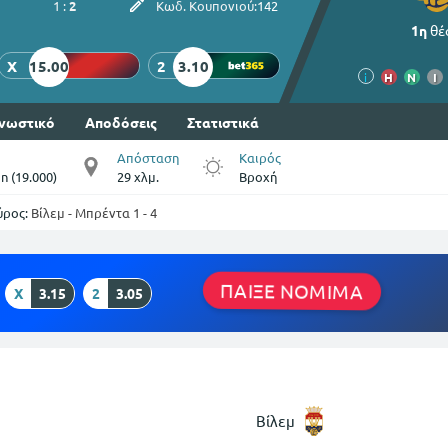
1
:
2
Κωδ. Κουπονιού:
142
1η
θέ
X
15.00
2
3.10
i
Η
Ν
Ι
νωστικό
Αποδόσεις
Στατιστικά
Απόσταση
Καιρός
n (19.000)
29 χλμ.
Βροχή
ύρος:
Βίλεμ - Μπρέντα 1 - 4
ΠΑΙΞΕ ΝΟΜΙΜΑ
X
3.15
2
3.05
Βίλεμ