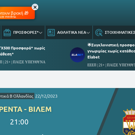
τουν βροχή 🎁
 ΠΑΙΞΕ ΥΠΕΥΘΥΝΑ
ΠΡΟΣΦΟΡΕΣ*
ΑΘΛΗΤΙΚΑ ΝΕΑ
ΣΤΟΙΧΗΜΑΤΙΚΕ
🌟Συγκλονιστική προσφ
X500 Προσφορά* χωρίς
γνωριμίας χωρίς κατάθε
τάθεση*
Elabet
Π | 21+ | ΠΑΙΞΕ ΥΠΕΥΘΥΝΑ
ΕΕΕΠ | 21+ | ΠΑΙΞΕ ΥΠΕΥΘ
ικά Β Ολλανδίας
22/12/2023
ΕΝΤΑ - ΒΙΛΕΜ
21:00