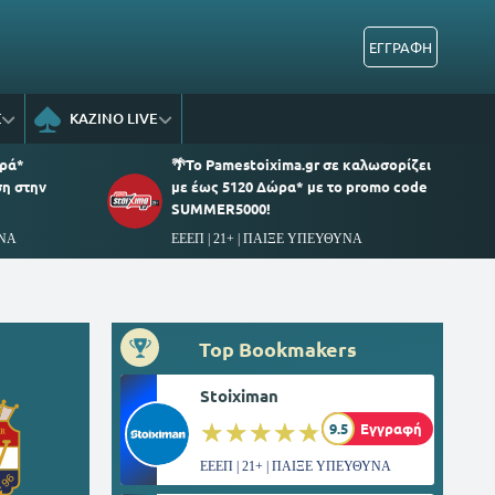
ΕΓΓΡΑΦΗ
Σ
ΚΑΖΙΝΟ LIVE
ορά*
🌴To Pamestoixima.gr σε καλωσορίζει
ση στην
με έως 5120 Δώρα* με το promo code
SUMMER5000!
ΥΝΑ
ΕΕΕΠ | 21+ | ΠΑΙΞΕ ΥΠΕΥΘΥΝΑ
Top Bookmakers
Stoiximan
☆☆☆☆☆
★★★★★
9.5
Εγγραφή
ΕΕΕΠ | 21+ | ΠΑΙΞΕ ΥΠΕΥΘΥΝΑ