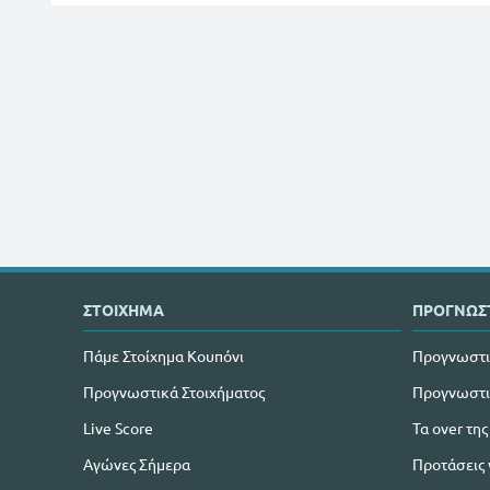
ΣΤΟΙΧΗΜΑ
ΠΡΟΓΝΩΣ
Πάμε Στοίχημα Κουπόνι
Προγνωστι
Προγνωστικά Στοιχήματος
Προγνωστι
Live Score
Τα over της
Αγώνες Σήμερα
Προτάσεις 