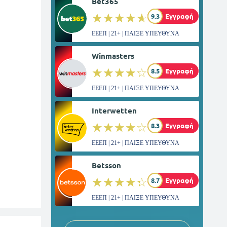
Bet365
☆☆☆☆☆
★★★★★
9.3
Εγγραφή
ΕΕΕΠ | 21+ | ΠΑΙΞΕ ΥΠΕΥΘΥΝΑ
Winmasters
☆☆☆☆☆
★★★★★
8.5
Εγγραφή
ΕΕΕΠ | 21+ | ΠΑΙΞΕ ΥΠΕΥΘΥΝΑ
Interwetten
☆☆☆☆☆
★★★★★
8.3
Εγγραφή
ΕΕΕΠ | 21+ | ΠΑΙΞΕ ΥΠΕΥΘΥΝΑ
Betsson
☆☆☆☆☆
★★★★★
8.7
Εγγραφή
ΕΕΕΠ | 21+ | ΠΑΙΞΕ ΥΠΕΥΘΥΝΑ