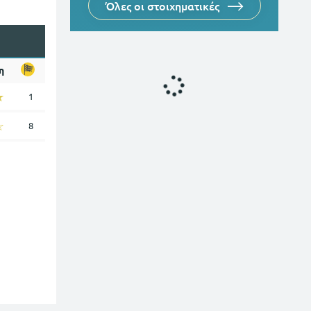
Όλες οι στοιχηματικές
η
☆
★
1
☆
★
8