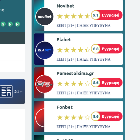
Novibet
ση
☆☆☆☆☆
★★★★★
9.1
Εγγραφή
Ν
Ν
Ν
ΕΕΕΠ | 21+ | ΠΑΙΞΕ ΥΠΕΥΘΥΝΑ
Elabet
☆☆☆☆☆
★★★★★
8.8
Εγγραφή
ΕΕΕΠ | 21+ | ΠΑΙΞΕ ΥΠΕΥΘΥΝΑ
Pamestoixima.gr
☆☆☆☆☆
★★★★★
8.6
Εγγραφή
ΕΕΕΠ | 21+ | ΠΑΙΞΕ ΥΠΕΥΘΥΝΑ
Fonbet
☆☆☆☆☆
★★★★★
8.6
Εγγραφή
ΕΕΕΠ | 21+ | ΠΑΙΞΕ ΥΠΕΥΘΥΝΑ