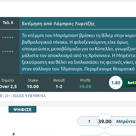
Τελ. 5
Εκτίμηση από
Λάμπρος Λυριτζής
Το ντέρμπι του Μπράμπαντ βρίσκει τη Βίλεμ στην κορ
βαθμολογικού πίνακα. Η φιλοξενούμενη είχε όμως
υποχρεώσεις μεσοβδόμαδα για το Κύπελλο, γνωρίζον
μάλιστα τον αποκλεισμό από τη Χρόνινχεν. Η Μπρέντα 
ξεκούραστη και θέλει να διπλασιάσει τις φετινές νίκες
στον σύλλογο του Τίλμπουρχ. Περιμένουμε θεαματικό π
Σημείο
Stake
Result
Profit
1.85
Over 2,5
10.00
1-2
+8.50
Π | 21+ | ΠΑΙΞΕ ΥΠΕΥΘΥΝΑ
ΨΗΦΙΣΕ
39.00
1
Μπρέντα