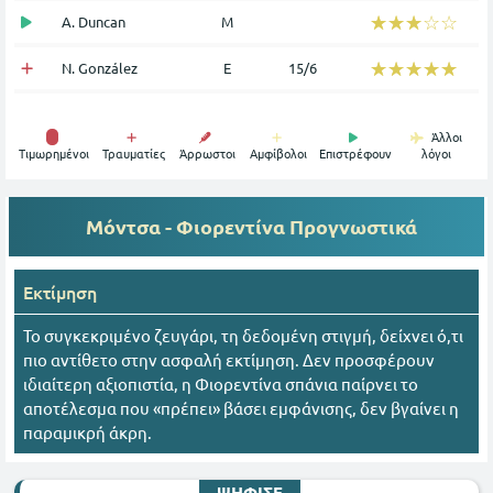
☆☆☆☆☆
★★★★★
A. Duncan
Μ
☆☆☆☆☆
★★★★★
N. González
Ε
15/6
Άλλοι
Tιμωρημένοι
Τραυματίες
Άρρωστοι
Αμφίβολοι
Επιστρέφουν
λόγοι
Μόντσα - Φιορεντίνα
Προγνωστικά
Εκτίμηση
Το συγκεκριμένο ζευγάρι, τη δεδομένη στιγμή, δείχνει ό,τι
πιο αντίθετο στην ασφαλή εκτίμηση. Δεν προσφέρουν
ιδιαίτερη αξιοπιστία, η Φιορεντίνα σπάνια παίρνει το
αποτέλεσμα που «πρέπει» βάσει εμφάνισης, δεν βγαίνει η
παραμικρή άκρη.
ΨΗΦΙΣΕ