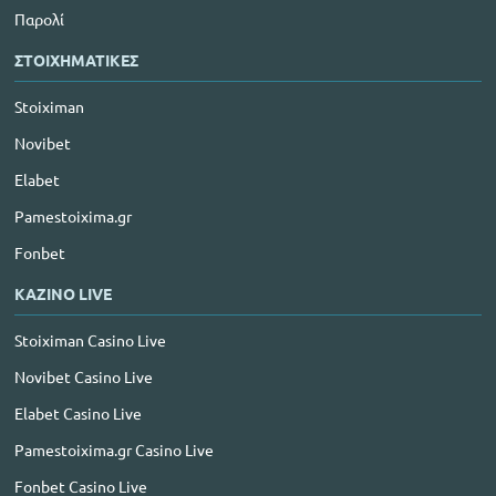
Παρολί
ΣΤΟΙΧΗΜΑΤΙΚΕΣ
Stoiximan
Novibet
Elabet
Pamestoixima.gr
Fonbet
ΚΑΖΙΝΟ LIVE
Stoiximan Casino Live
Novibet Casino Live
Elabet Casino Live
Pamestoixima.gr Casino Live
Fonbet Casino Live