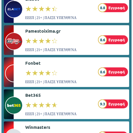
☆☆☆☆☆
★★★★★
8.8
Εγγραφή
ΕΕΕΠ | 21+ | ΠΑΙΞΕ ΥΠΕΥΘΥΝΑ
Pamestoixima.gr
☆☆☆☆☆
★★★★★
8.6
Εγγραφή
ΕΕΕΠ | 21+ | ΠΑΙΞΕ ΥΠΕΥΘΥΝΑ
Fonbet
☆☆☆☆☆
★★★★★
8.6
Εγγραφή
ΕΕΕΠ | 21+ | ΠΑΙΞΕ ΥΠΕΥΘΥΝΑ
Bet365
☆☆☆☆☆
★★★★★
9.3
Εγγραφή
ΕΕΕΠ | 21+ | ΠΑΙΞΕ ΥΠΕΥΘΥΝΑ
Winmasters