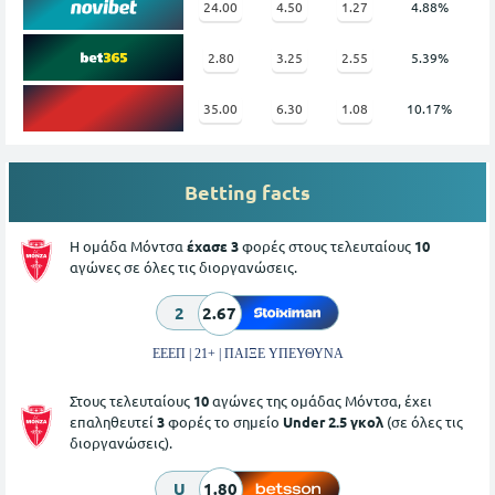
24.00
4.50
1.27
4.88%
2.80
3.25
2.55
5.39%
35.00
6.30
1.08
10.17%
Betting facts
Η ομάδα Μόντσα
έχασε 3
φορές στους τελευταίους
10
αγώνες σε όλες τις διοργανώσεις.
2
2.67
ΕΕΕΠ | 21+ | ΠΑΙΞΕ ΥΠΕΥΘΥΝΑ
Στους τελευταίους
10
αγώνες της ομάδας Μόντσα, έχει
επαληθευτεί
3
φορές το σημείο
Under 2.5 γκολ
(σε όλες τις
διοργανώσεις).
U
1.80