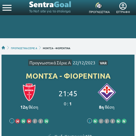
Το Νο1 site για το στοίχημα
ΠΡΟΓΝΩΣΤΙΚΑ
ΕΓΓΡΑΦΗ
ΠΡΟΓΝΩΣΤΙΚΑ ΣΕΡΙΕ Α
ΜΟΝΤΣΑ - ΦΙΟΡΕΝΤΙΝΑ
Προγνωστικά Σέριε Α
22/12/2023
VAR
ΜΟΝΤΣΑ - ΦΙΟΡΕΝΤΙΝΑ
21:45
0
:
1
12η
θέση
8η
θέση
i
Η
Ν
Η
Ι
Ι
Ν
i
Ν
Ι
Ι
Ι
Ν
Ν