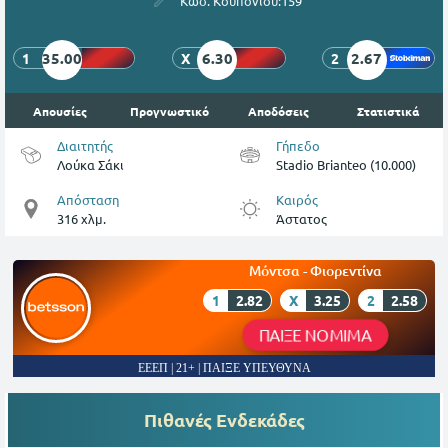
Κωδ. Κουπονιού:
159
35.00
6.30
2.67
1
X
2
Απουσίες
Προγνωστικό
Αποδόσεις
Στατιστικά
Διαιτητής
Γήπεδο
Λούκα Σάκι
Stadio Brianteo (10.000)
Απόσταση
Καιρός
316 χλμ.
Άστατος
Μόντσα - Φιορεντίνα
1
2.82
X
3.25
2
2.58
ΠΑΙΞΕ ΝΟΜΙΜΑ
ΕΕΕΠ | 21+ | ΠΑΙΞΕ ΥΠΕΥΘΥΝΑ
Πιθανές Ενδεκάδες