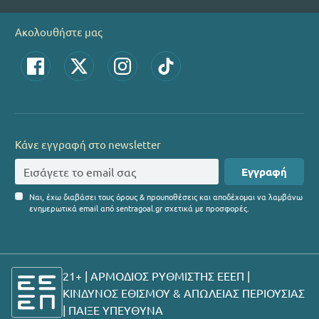
Ακολουθήστε μας
Κάνε εγγραφή στο newsletter
Εγγραφή
Ναι, έχω διαβάσει τους όρους & προυποθέσεις και αποδέχομαι να λαμβάνω
ενημερωτικά email από sentragoal.gr σχετικά με προσφορές.
21+ | ΑΡΜΟΔΙΟΣ ΡΥΘΜΙΣΤΗΣ ΕΕΕΠ |
ΚΙΝΔΥΝΟΣ ΕΘΙΣΜΟΥ & ΑΠΩΛΕΙΑΣ ΠΕΡΙΟΥΣΙΑΣ
|
ΠΑΙΞΕ ΥΠΕΥΘΥΝΑ