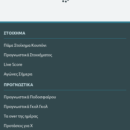
ΣΤΟΙΧΗΜΑ
Πάμε Στοίχημα Κουπόνι
Προγνωστικά Στοιχήματος
Live Score
Αγώνες Σήμερα
ΠΡΟΓΝΩΣΤΙΚΑ
Προγνωστικά Ποδοσφαίρου
Προγνωστικά Γκολ Γκολ
Τα over της ημέρας
Προτάσεις για Χ