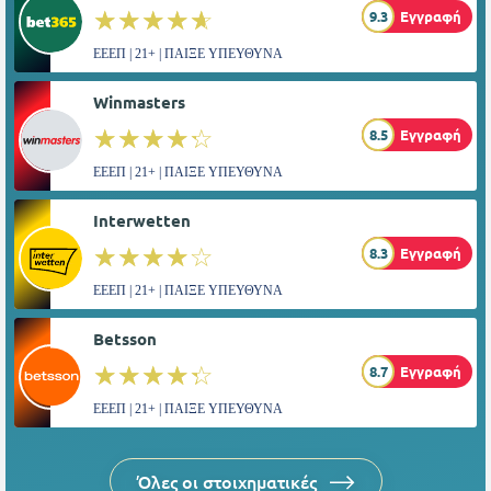
☆☆☆☆☆
★★★★★
9.3
Εγγραφή
ΕΕΕΠ | 21+ | ΠΑΙΞΕ ΥΠΕΥΘΥΝΑ
Winmasters
☆☆☆☆☆
★★★★★
8.5
Εγγραφή
ΕΕΕΠ | 21+ | ΠΑΙΞΕ ΥΠΕΥΘΥΝΑ
Interwetten
☆☆☆☆☆
★★★★★
8.3
Εγγραφή
ΕΕΕΠ | 21+ | ΠΑΙΞΕ ΥΠΕΥΘΥΝΑ
Betsson
☆☆☆☆☆
★★★★★
8.7
Εγγραφή
ΕΕΕΠ | 21+ | ΠΑΙΞΕ ΥΠΕΥΘΥΝΑ
Όλες οι στοιχηματικές