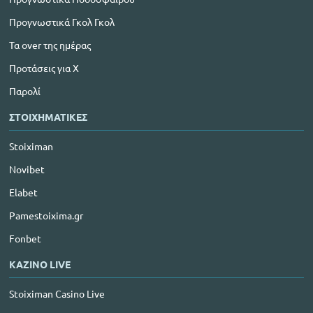
Προγνωστικά Γκολ Γκολ
Τα over της ημέρας
Προτάσεις για Χ
Παρολί
ΣΤΟΙΧΗΜΑΤΙΚΕΣ
Stoiximan
Novibet
Elabet
Pamestoixima.gr
Fonbet
ΚΑΖΙΝΟ LIVE
Stoiximan Casino Live