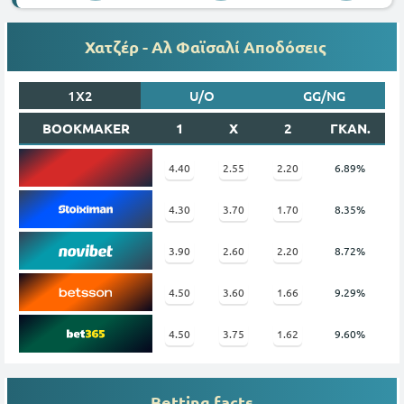
Χατζέρ - Αλ Φαϊσαλί Αποδόσεις
1X2
U/O
GG/NG
BOOKMAKER
1
X
2
ΓΚΑΝ.
4.40
2.55
2.20
6.89%
4.30
3.70
1.70
8.35%
3.90
2.60
2.20
8.72%
4.50
3.60
1.66
9.29%
4.50
3.75
1.62
9.60%
Betting facts