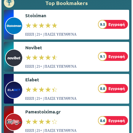
Top Bookmakers
Stoiximan
☆☆☆☆☆
★★★★★
9.5
Εγγραφή
ΕΕΕΠ | 21+ | ΠΑΙΞΕ ΥΠΕΥΘΥΝΑ
Novibet
☆☆☆☆☆
★★★★★
9.1
Εγγραφή
ΕΕΕΠ | 21+ | ΠΑΙΞΕ ΥΠΕΥΘΥΝΑ
Elabet
☆☆☆☆☆
★★★★★
8.8
Εγγραφή
ΕΕΕΠ | 21+ | ΠΑΙΞΕ ΥΠΕΥΘΥΝΑ
Pamestoixima.gr
☆☆☆☆☆
★★★★★
8.6
Εγγραφή
ΕΕΕΠ | 21+ | ΠΑΙΞΕ ΥΠΕΥΘΥΝΑ