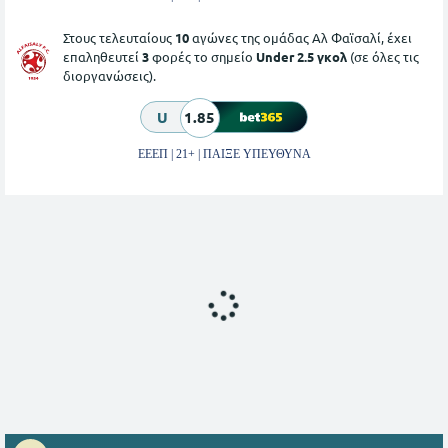
Στους τελευταίους
10
αγώνες της ομάδας Αλ Φαϊσαλί, έχει
επαληθευτεί
3
φορές το σημείο
Under 2.5 γκολ
(σε όλες τις
διοργανώσεις).
U
1.85
ΕΕΕΠ | 21+ | ΠΑΙΞΕ ΥΠΕΥΘΥΝΑ