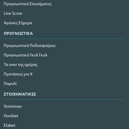
Προγνωστικά Στοιχήματος
Live Score
Αγώνες Σήμερα
ΠΡΟΓΝΩΣΤΙΚΑ
Προγνωστικά Ποδοσφαίρου
Προγνωστικά Γκολ Γκολ
Τα over της ημέρας
Προτάσεις για Χ
Παρολί
ΣΤΟΙΧΗΜΑΤΙΚΕΣ
Stoiximan
Novibet
Elabet