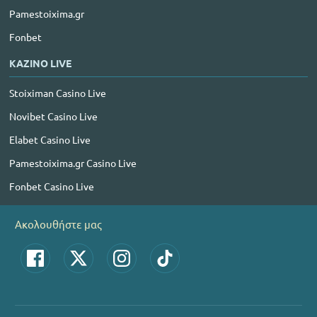
Pamestoixima.gr
Fonbet
ΚΑΖΙΝΟ LIVE
Stoiximan Casino Live
Novibet Casino Live
Elabet Casino Live
Pamestoixima.gr Casino Live
Fonbet Casino Live
Ακολουθήστε μας