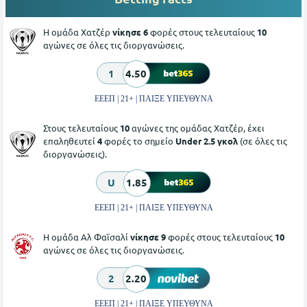
Η ομάδα Χατζέρ
νίκησε 6
φορές στους τελευταίους
10
αγώνες σε όλες τις διοργανώσεις.
1
4.50
ΕΕΕΠ | 21+ | ΠΑΙΞΕ ΥΠΕΥΘΥΝΑ
Στους τελευταίους
10
αγώνες της ομάδας Χατζέρ, έχει
επαληθευτεί
4
φορές το σημείο
Under 2.5 γκολ
(σε όλες τις
διοργανώσεις).
U
1.85
ΕΕΕΠ | 21+ | ΠΑΙΞΕ ΥΠΕΥΘΥΝΑ
Η ομάδα Αλ Φαϊσαλί
νίκησε 9
φορές στους τελευταίους
10
αγώνες σε όλες τις διοργανώσεις.
2
2.20
ΕΕΕΠ | 21+ | ΠΑΙΞΕ ΥΠΕΥΘΥΝΑ