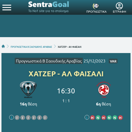
Το Νο1 site για το στοίχημα
ΠΡΟΓΝΩΣΤΙΚΑ
ΕΓΓΡΑΦΗ
ΠΡΟΓΝΩΣΤΙΚΑ Β ΣΑΟΥΔΙΚΗΣ ΑΡΑΒΙΑΣ
ΧΑΤΖΕΡ - ΑΛ ΦΑΙΣΑΛΙ
Προγνωστικά Β Σαουδικής Αραβίας
25/12/2023
VAR
ΧΑΤΖΕΡ - ΑΛ ΦΑΙΣΑΛΙ
16:30
1
:
1
16η
θέση
6η
θέση
i
Ι
Ι
Ι
Ι
Ι
Ι
i
Η
Ν
Η
Ν
Ν
Η