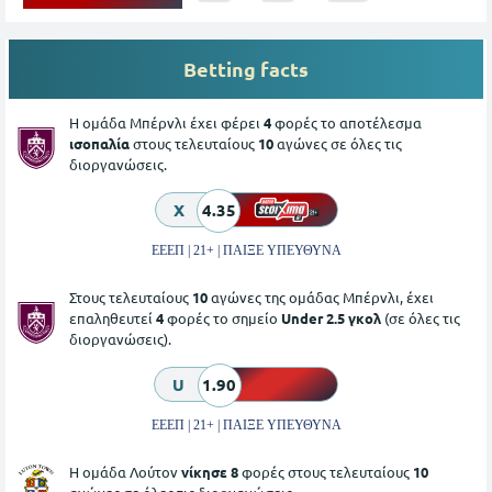
Betting facts
Η ομάδα Μπέρνλι έχει φέρει
4
φορές το αποτέλεσμα
ισοπαλία
στους τελευταίους
10
αγώνες σε όλες τις
διοργανώσεις.
X
4.35
ΕΕΕΠ | 21+ | ΠΑΙΞΕ ΥΠΕΥΘΥΝΑ
Στους τελευταίους
10
αγώνες της ομάδας Μπέρνλι, έχει
επαληθευτεί
4
φορές το σημείο
Under 2.5 γκολ
(σε όλες τις
διοργανώσεις).
U
1.90
ΕΕΕΠ | 21+ | ΠΑΙΞΕ ΥΠΕΥΘΥΝΑ
Η ομάδα Λούτον
νίκησε 8
φορές στους τελευταίους
10