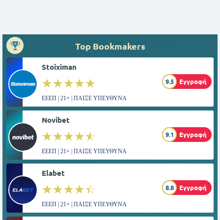
Top Bookmakers
Stoiximan
☆☆☆☆☆
★★★★★
9.5
Εγγραφή
ΕΕΕΠ | 21+ | ΠΑΙΞΕ ΥΠΕΥΘΥΝΑ
Novibet
☆☆☆☆☆
★★★★★
9.1
Εγγραφή
ΕΕΕΠ | 21+ | ΠΑΙΞΕ ΥΠΕΥΘΥΝΑ
Elabet
☆☆☆☆☆
★★★★★
8.8
Εγγραφή
ΕΕΕΠ | 21+ | ΠΑΙΞΕ ΥΠΕΥΘΥΝΑ