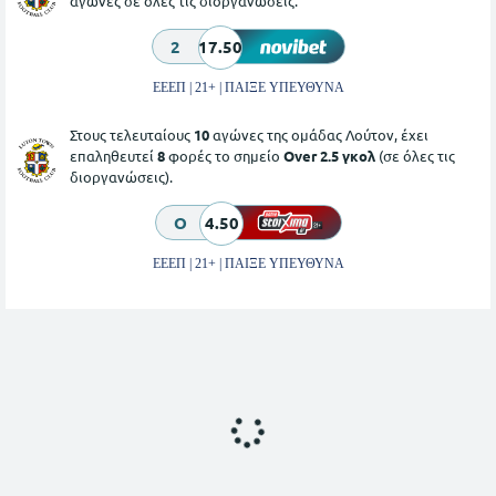
αγώνες σε όλες τις διοργανώσεις.
2
17.50
ΕΕΕΠ | 21+ | ΠΑΙΞΕ ΥΠΕΥΘΥΝΑ
Στους τελευταίους
10
αγώνες της ομάδας Λούτον, έχει
επαληθευτεί
8
φορές το σημείο
Over 2.5 γκολ
(σε όλες τις
διοργανώσεις).
O
4.50
ΕΕΕΠ | 21+ | ΠΑΙΞΕ ΥΠΕΥΘΥΝΑ