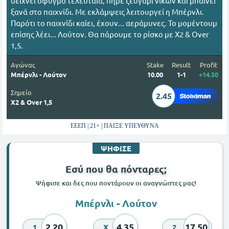
δείχνει σφυγμό τελευταία, πήρε ζευγάρι νικών και μπαίνει
ξανά στο παιχνίδι. Με εκλάμψεις λειτουργεί η Μπέρνλι.
Παρότι το παιχνίδι καίει, έχουν... αεράμυνες. Το μομέντουμ
επίσης λέει... Λούτον. Θα πάρουμε το ρίσκο με Χ2 & Over
1,5.
Αγώνας
Stake
Result
Profit
Μπέρνλι - Λούτον
10.00
1-1
+14.50
Σημείο
2.45
Χ2 & Over 1,5
ΕΕΕΠ | 21+ | ΠΑΙΞΕ ΥΠΕΥΘΥΝΑ
ΨΗΦΙΣΕ
Εσύ που θα πόνταρες;
Ψήφισε και δες που ποντάρουν οι αναγνώστες μας!
Μπέρνλι - Λούτον
2.20
4.35
17.50
1
X
2