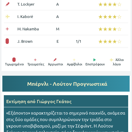
☆☆☆☆☆
★★★★★
T. Lockyer
Α
☆☆☆☆☆
★★★★★
I. Kaboré
Α
☆☆☆☆☆
★★★★★
M. Nakamba
Μ
☆☆☆☆☆
★★★★★
J. Brown
Ε
1/1
Άλλοι
Tιμωρημένοι
Τραυματίες
Άρρωστοι
Αμφίβολοι
Επιστρέφουν
λόγοι
Μπέρνλι - Λούτον
Προγνωστικά
Εκτίμηση από
Γιώργος Γκάτος
«Εξάποντο» χαρακτηρίζεται το σημερινό παιχνίδι, ανάμεσα
στις δύο ομάδες που συμπληρώνουν την τριάδα στο
γκρουπ υποβιβασμού, μαζί με την Σέφιλντ. Η Λούτον