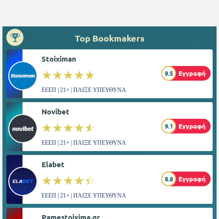
Top Bookmakers
Stoiximan
☆☆☆☆☆
★★★★★
9.5
Εγγραφή
ΕΕΕΠ | 21+ | ΠΑΙΞΕ ΥΠΕΥΘΥΝΑ
Novibet
☆☆☆☆☆
★★★★★
9.1
Εγγραφή
ΕΕΕΠ | 21+ | ΠΑΙΞΕ ΥΠΕΥΘΥΝΑ
Elabet
☆☆☆☆☆
★★★★★
8.8
Εγγραφή
ΕΕΕΠ | 21+ | ΠΑΙΞΕ ΥΠΕΥΘΥΝΑ
Pamestoixima.gr