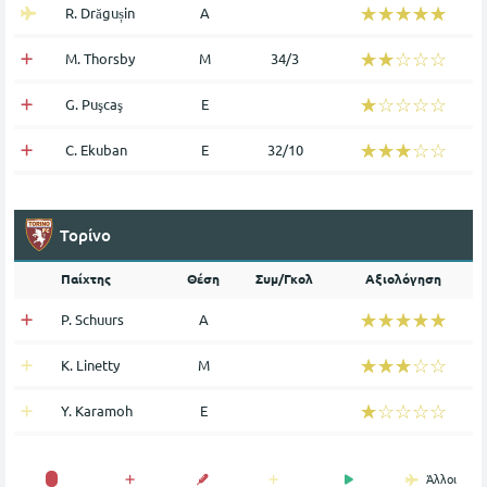
☆☆☆☆☆
★★★★★
R. Drăgușin
Α
☆☆☆☆☆
★★★★★
M. Thorsby
Μ
34/3
☆☆☆☆☆
★★★★★
G. Puşcaş
Ε
☆☆☆☆☆
★★★★★
C. Ekuban
Ε
32/10
Τορίνο
Παίχτης
Θέση
Συμ/Γκολ
Αξιολόγηση
☆☆☆☆☆
★★★★★
P. Schuurs
Α
☆☆☆☆☆
★★★★★
K. Linetty
Μ
☆☆☆☆☆
★★★★★
Y. Karamoh
Ε
Άλλοι