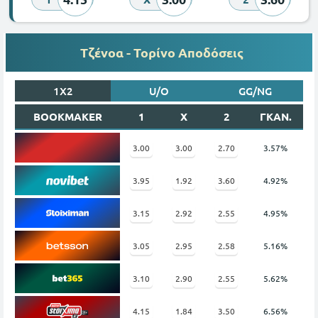
Τζένοα - Τορίνο Αποδόσεις
1X2
U/O
GG/NG
BOOKMAKER
1
X
2
ΓΚΑΝ.
3.00
3.00
2.70
3.57%
3.95
1.92
3.60
4.92%
3.15
2.92
2.55
4.95%
3.05
2.95
2.58
5.16%
3.10
2.90
2.55
5.62%
4.15
1.84
3.50
6.56%