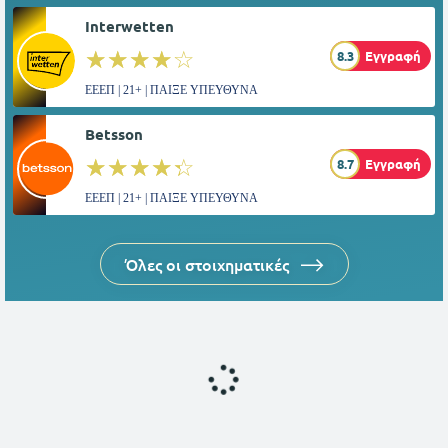
Interwetten
☆☆☆☆☆
★★★★★
8.3
Εγγραφή
ΕΕΕΠ | 21+ | ΠΑΙΞΕ ΥΠΕΥΘΥΝΑ
Betsson
☆☆☆☆☆
★★★★★
8.7
Εγγραφή
ΕΕΕΠ | 21+ | ΠΑΙΞΕ ΥΠΕΥΘΥΝΑ
Όλες οι στοιχηματικές