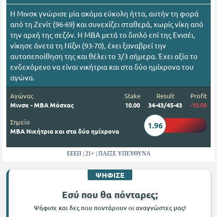
H Μινσκ γνώρισε μία ακόμα εύκολη ήττα, αυτήν τη φορά
από τη Ζενίτ (96-69) και συνεχίζει σταθερά, χωρίς νίκη από
την αρχή της σεζόν. Η ΜΒΑ μετά το διπλό επί της Ενισέι,
νίκησε άνετα τη Νίζνι (93-70), έχει ξαναβρεί την
αυτοπεποίθηση της και θέλει το 3/3 σήμερα. Έχει αξία το
ενδεχόμενο να είναι νικήτρια και στα δύο ημίχρονα του
αγώνα.
Αγώνας
Stake
Result
Profit
Μινσκ - MBA Μόσχας
10.00
34-43/45-43
-10.00
Σημείο
1.96
ΜΒΑ Νικήτρια και στα δύο ημίχρονα
ΕΕΕΠ | 21+ | ΠΑΙΞΕ ΥΠΕΥΘΥΝΑ
ΨΗΦΙΣΕ
Εσύ που θα πόνταρες;
Ψήφισε και δες που ποντάρουν οι αναγνώστες μας!