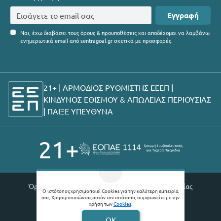
Εγγραφή
Ναι, έχω διαβάσει τους όρους & προυποθέσεις και αποδέχομαι να λαμβάνω
ενημερωτικά email από sentragoal.gr σχετικά με προσφορές.
21+ | ΑΡΜΟΔΙΟΣ ΡΥΘΜΙΣΤΗΣ ΕΕΕΠ |
ΚΙΝΔΥΝΟΣ ΕΘΙΣΜΟΥ & ΑΠΩΛΕΙΑΣ ΠΕΡΙΟΥΣΙΑΣ
|
ΠΑΙΞΕ ΥΠΕΥΘΥΝΑ
21+
Όροι χρήσης |
Πολιτική απορρήτου |
Θέσεις εργασίας
Ο ιστότοπος χρησιμοποιεί Cookies για την καλύτερη εμπειρία
σας. Χρησιμοποιώντας αυτόν τον ιστότοπο, συμφωνείτε με την
© 2026 Sentragoal
χρήση των
Cookies
.
Developed by
Digital Winners
OK