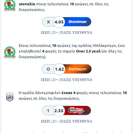
ισοπαλία
στους τελευταίους
10
αγώνες σε όλες τις
διοργανώσεις.
X
4.05
ΕΕΕΠ | 21+ | ΠΑΙΞΕ ΥΠΕΥΘΥΝΑ
Στους τελευταίους
10
αγώνες της ομάδας Μπλάκμπερν, έχει
επαληθευτεί
4
φορές το σημείο
Over 2.5 γκολ
(σε όλες τις
διοργανώσεις).
O
1.62
ΕΕΕΠ | 21+ | ΠΑΙΞΕ ΥΠΕΥΘΥΝΑ
Η ομάδα Χάντερσφιλντ
έχασε 4
φορές στους τελευταίους
10
αγώνες σε όλες τις διοργανώσεις.
1
2.35
ΕΕΕΠ | 21+ | ΠΑΙΞΕ ΥΠΕΥΘΥΝΑ