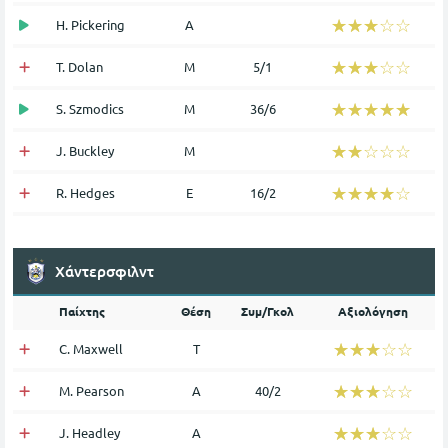
☆☆☆☆☆
★★★★★
H. Pickering
Α
☆☆☆☆☆
★★★★★
T. Dolan
Μ
5/1
☆☆☆☆☆
★★★★★
S. Szmodics
Μ
36/6
☆☆☆☆☆
★★★★★
J. Buckley
Μ
☆☆☆☆☆
★★★★★
R. Hedges
Ε
16/2
Χάντερσφιλντ
Παίχτης
Θέση
Συμ/Γκολ
Αξιολόγηση
☆☆☆☆☆
★★★★★
C. Maxwell
Τ
☆☆☆☆☆
★★★★★
M. Pearson
Α
40/2
☆☆☆☆☆
★★★★★
J. Headley
Α