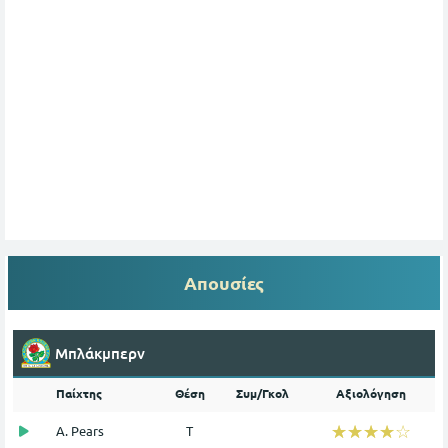
Απουσίες
Μπλάκμπερν
Παίχτης
Θέση
Συμ/Γκολ
Αξιολόγηση
☆☆☆☆☆
★★★★★
A. Pears
Τ