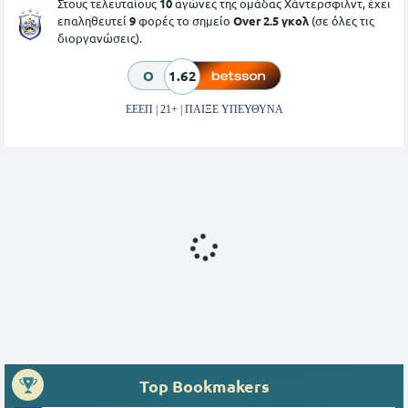
Στους τελευταίους
10
αγώνες της ομάδας Χάντερσφιλντ, έχει
επαληθευτεί
9
φορές το σημείο
Over 2.5 γκολ
(σε όλες τις
διοργανώσεις).
O
1.62
ΕΕΕΠ | 21+ | ΠΑΙΞΕ ΥΠΕΥΘΥΝΑ
Top Bookmakers