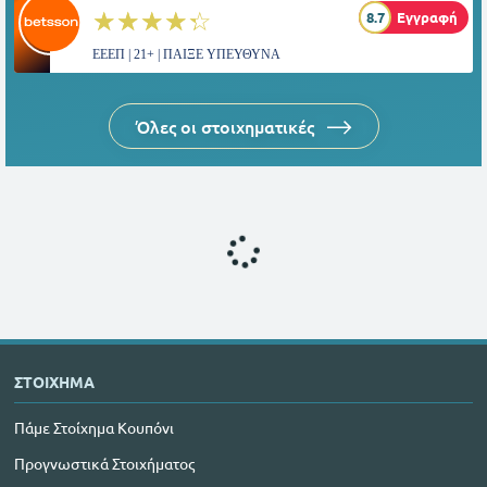
☆☆☆☆☆
★★★★★
8.7
Εγγραφή
ΕΕΕΠ | 21+ | ΠΑΙΞΕ ΥΠΕΥΘΥΝΑ
Όλες οι στοιχηματικές
ΣΤΟΙΧΗΜΑ
Πάμε Στοίχημα Κουπόνι
Προγνωστικά Στοιχήματος