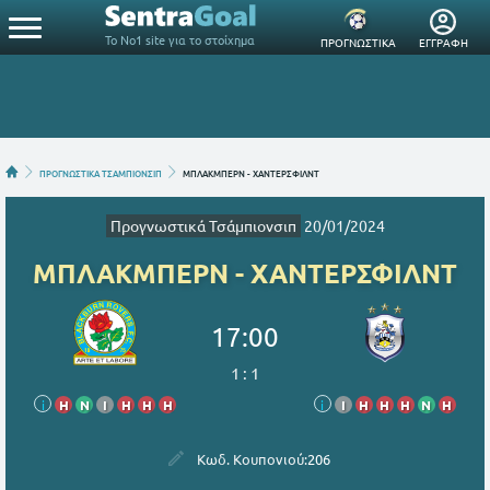
Το Νο1 site για το στοίχημα
ΠΡΟΓΝΩΣΤΙΚΑ
ΕΓΓΡΑΦΗ
ΠΡΟΓΝΩΣΤΙΚΑ ΤΣΑΜΠΙΟΝΣΙΠ
ΜΠΛΑΚΜΠΕΡΝ - ΧΑΝΤΕΡΣΦΙΛΝΤ
Προγνωστικά Τσάμπιονσιπ
20/01/2024
ΜΠΛΑΚΜΠΕΡΝ - ΧΑΝΤΕΡΣΦΙΛΝΤ
17:00
1
:
1
i
Η
Ν
Ι
Η
Η
Η
i
Ι
Η
Η
Η
Ν
Η
Κωδ. Κουπονιού:
206