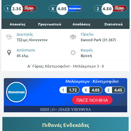
2.35
4.05
4.50
1
X
2
Απουσίες
Προγνωστικό
Αποδόσεις
Στατιστικά
Διαιτητής
Γήπεδο
Τζέιμς Λίνινγκτον
Ewood Park (31.367)
Απόσταση
Καιρός
45 χλμ.
Βροχή
Α΄ Γύρος:
Χάντερσφιλντ - Μπλάκμπερν 3 - 0
Μπλάκμπερν - Χάντερσφιλντ
1
1.72
X
4.05
2
4.45
ΠΑΙΞΕ ΝΟΜΙΜΑ
ΕΕΕΠ | 21+ | ΠΑΙΞΕ ΥΠΕΥΘΥΝΑ
Πιθανές Ενδεκάδες