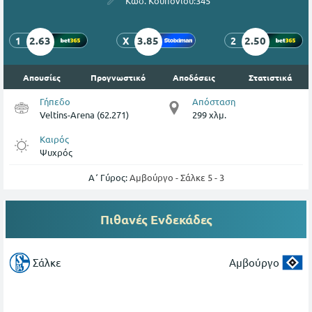
Κωδ. Κουπονιού:
345
2.63
3.85
2.50
1
X
2
Απουσίες
Προγνωστικό
Αποδόσεις
Στατιστικά
Γήπεδο
Απόσταση
Veltins-Arena (62.271)
299 χλμ.
Καιρός
Ψυχρός
Α΄ Γύρος:
Αμβούργο - Σάλκε 5 - 3
Πιθανές Ενδεκάδες
Σάλκε
Αμβούργο