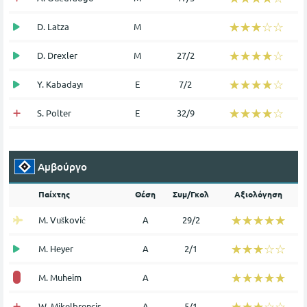
☆☆☆☆☆
★★★★★
D. Latza
Μ
☆☆☆☆☆
★★★★★
D. Drexler
Μ
27/2
☆☆☆☆☆
★★★★★
Y. Kabadayı
Ε
7/2
☆☆☆☆☆
★★★★★
S. Polter
Ε
32/9
Αμβούργο
Παίχτης
Θέση
Συμ/Γκολ
Αξιολόγηση
☆☆☆☆☆
★★★★★
M. Vušković
Α
29/2
☆☆☆☆☆
★★★★★
M. Heyer
Α
2/1
☆☆☆☆☆
★★★★★
M. Muheim
Α
☆☆☆☆☆
★★★★★
W. Mikelbrencis
Α
5/1