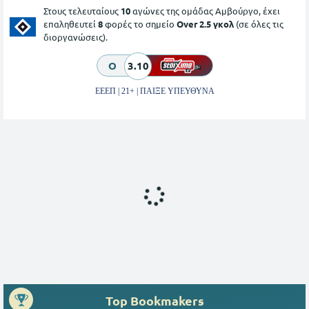
Στους τελευταίους
10
αγώνες της ομάδας Αμβούργο, έχει
επαληθευτεί
8
φορές το σημείο
Over 2.5 γκολ
(σε όλες τις
διοργανώσεις).
O
3.10
ΕΕΕΠ | 21+ | ΠΑΙΞΕ ΥΠΕΥΘΥΝΑ
Top Bookmakers