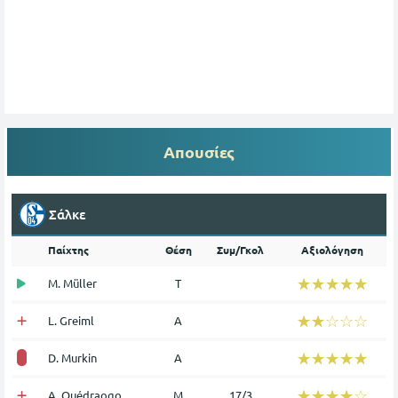
Απουσίες
Σάλκε
Παίχτης
Θέση
Συμ/Γκολ
Αξιολόγηση
☆☆☆☆☆
★★★★★
M. Müller
Τ
☆☆☆☆☆
★★★★★
L. Greiml
Α
☆☆☆☆☆
★★★★★
D. Murkin
Α
☆☆☆☆☆
★★★★★
A. Ouédraogo
Μ
17/3