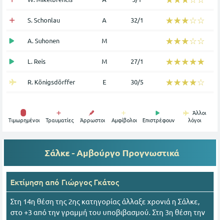
☆☆☆☆☆
★★★★★
S. Schonlau
Α
32/1
☆☆☆☆☆
★★★★★
A. Suhonen
Μ
☆☆☆☆☆
★★★★★
L. Reis
Μ
27/1
☆☆☆☆☆
★★★★★
R. Königsdörffer
Ε
30/5
Άλλοι
Tιμωρημένοι
Τραυματίες
Άρρωστοι
Αμφίβολοι
Επιστρέφουν
λόγοι
Σάλκε - Αμβούργο
Προγνωστικά
Εκτίμηση από
Γιώργος Γκάτος
Στη 14η θέση της 2ης κατηγορίας άλλαξε χρονιά η Σάλκε,
στο +3 από την γραμμή του υποβιβασμού. Στη 3η θέση την