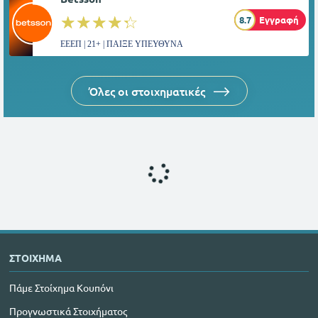
☆☆☆☆☆
★★★★★
8.7
Εγγραφή
ΕΕΕΠ | 21+ | ΠΑΙΞΕ ΥΠΕΥΘΥΝΑ
Όλες οι στοιχηματικές
ΣΤΟΙΧΗΜΑ
Πάμε Στοίχημα Κουπόνι
Προγνωστικά Στοιχήματος