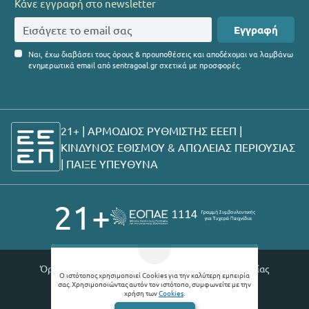
Κάνε εγγραφή στο newsletter
Εγγραφή
Ναι, έχω διαβάσει τους όρους & προυποθέσεις και αποδέχομαι να λαμβάνω
ενημερωτικά email από sentragoal.gr σχετικά με προσφορές.
21+ | ΑΡΜΟΔΙΟΣ ΡΥΘΜΙΣΤΗΣ ΕΕΕΠ |
ΚΙΝΔΥΝΟΣ ΕΘΙΣΜΟΥ & ΑΠΩΛΕΙΑΣ ΠΕΡΙΟΥΣΙΑΣ
|
ΠΑΙΞΕ ΥΠΕΥΘΥΝΑ
21+
Όροι χρήσης |
Πολιτική απορρήτου |
Θέσεις εργασίας
Ο ιστότοπος χρησιμοποιεί Cookies για την καλύτερη εμπειρία
σας. Χρησιμοποιώντας αυτόν τον ιστότοπο, συμφωνείτε με την
© 2026 Sentragoal
χρήση των
Cookies
.