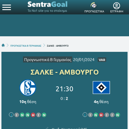
Το Νο1 site για το στοίχημα
ΠΡΟΓΝΩΣΤΙΚΑ
ΕΓΓΡΑΦΗ
ΠΡΟΓΝΩΣΤΙΚΑ Β ΓΕΡΜΑΝΙΑΣ
ΣΑΛΚΕ - ΑΜΒΟΥΡΓΟ
Προγνωστικά Β Γερμανίας
20/01/2024
VAR
ΣΑΛΚΕ - ΑΜΒΟΥΡΓΟ
21:30
0
:
2
10η
θέση
4η
θέση
i
Ι
Ν
Ν
Η
Ι
Ν
i
Ι
Ν
Η
Ι
Ι
Ν