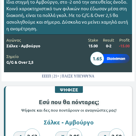
ίδια στιγμή το Αμβούργο, στο -2 από την απευθείας άνοδο.
Κοινό χαρακτηριστικό των φιλικών που έδωσαν μέσα στη
διακοπή, είναι τα πολλά γκολ. Με το G/G & Over 2,5 θα
ασχοληθούμε και σήμερα. Δύσκολα να μείνει χαμηλά αυτή
η αναμέτρηση.
Αγώνας
Stake
Result
Profit
Σάλκε - Αμβούργο
15.00
0-2
-15.00
Σημείο
1.65
G/G & Over 2,5
ΕΕΕΠ | 21+ | ΠΑΙΞΕ ΥΠΕΥΘΥΝΑ
ΨΗΦΙΣΕ
Εσύ που θα πόνταρες;
Ψήφισε και δες που ποντάρουν οι αναγνώστες μας!
Σάλκε - Αμβούργο