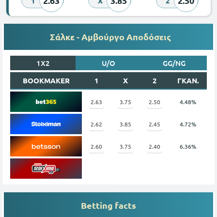
2.63
3.85
2.50
1
X
2
Σάλκε - Αμβούργο Αποδόσεις
1X2
U/O
GG/NG
BOOKMAKER
1
X
2
ΓΚΑΝ.
2.63
3.75
2.50
4.48%
2.62
3.85
2.45
4.72%
2.60
3.75
2.40
6.36%
Betting facts