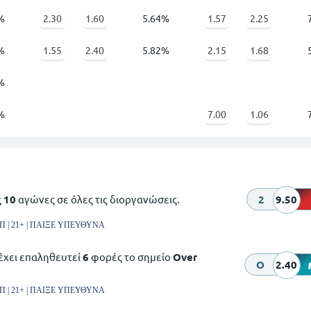
%
2.30
1.60
5.64%
1.57
2.25
%
1.55
2.40
5.82%
2.15
1.68
%
%
7.00
1.06
ς
10
αγώνες σε όλες τις διοργανώσεις.
2
9.50
Π | 21+ | ΠΑΙΞΕ ΥΠΕΥΘΥΝΑ
έχει επαληθευτεί
6
φορές το σημείο
Over
O
2.40
Π | 21+ | ΠΑΙΞΕ ΥΠΕΥΘΥΝΑ