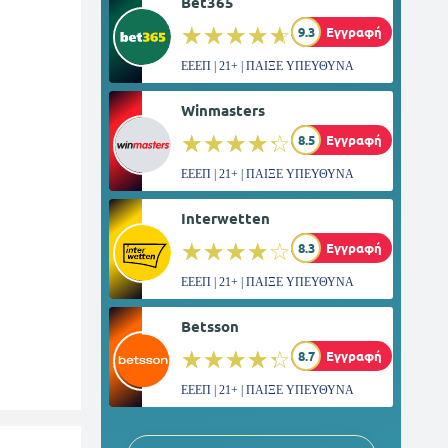
Bet365
☆☆☆☆☆
★★★★★
9.3
Εγγραφή
ΕΕΕΠ | 21+ | ΠΑΙΞΕ ΥΠΕΥΘΥΝΑ
Winmasters
☆☆☆☆☆
★★★★★
8.5
Εγγραφή
ΕΕΕΠ | 21+ | ΠΑΙΞΕ ΥΠΕΥΘΥΝΑ
Interwetten
☆☆☆☆☆
★★★★★
8.3
Εγγραφή
ΕΕΕΠ | 21+ | ΠΑΙΞΕ ΥΠΕΥΘΥΝΑ
Betsson
☆☆☆☆☆
★★★★★
8.7
Εγγραφή
ΕΕΕΠ | 21+ | ΠΑΙΞΕ ΥΠΕΥΘΥΝΑ