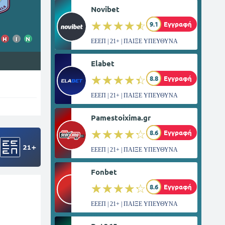
Novibet
☆☆☆☆☆
★★★★★
9.1
Εγγραφή
Η
Ι
Ν
ΕΕΕΠ | 21+ | ΠΑΙΞΕ ΥΠΕΥΘΥΝΑ
Elabet
☆☆☆☆☆
★★★★★
8.8
Εγγραφή
ΕΕΕΠ | 21+ | ΠΑΙΞΕ ΥΠΕΥΘΥΝΑ
Pamestoixima.gr
☆☆☆☆☆
★★★★★
8.6
Εγγραφή
ΕΕΕΠ | 21+ | ΠΑΙΞΕ ΥΠΕΥΘΥΝΑ
Fonbet
☆☆☆☆☆
★★★★★
8.6
Εγγραφή
ΕΕΕΠ | 21+ | ΠΑΙΞΕ ΥΠΕΥΘΥΝΑ