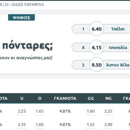
Π | 21+ | ΠΑΙΞΕ ΥΠΕΥΘΥΝΑ
ΨΗΦΙΣΕ
6.40
1
Τσέλσι
 πόνταρες;
4.15
X
Ισοπαλία
ρουν οι αναγνώστες μας!
9.50
2
Άστον Βίλα
ΟΤΑ
U
O
ΓΚΑΝΙΟΤΑ
GG
NG
ΓΚ
%
2.25
1.65
4.81%
1.60
2.25
%
2.35
1.60
4.81%
1.55
2.40