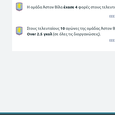
Η ομάδα Άστον Βίλα
έχασε 4
φορές στους τελευτ
ΕΕΕ
Στους τελευταίους
10
αγώνες της ομάδας Άστον Β
Over 2.5 γκολ
(σε όλες τις διοργανώσεις).
ΕΕΕ