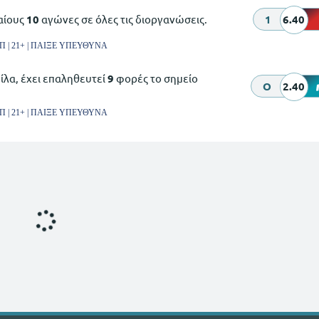
αίους
10
αγώνες σε όλες τις διοργανώσεις.
1
6.40
Π | 21+ | ΠΑΙΞΕ ΥΠΕΥΘΥΝΑ
ίλα, έχει επαληθευτεί
9
φορές το σημείο
O
2.40
Π | 21+ | ΠΑΙΞΕ ΥΠΕΥΘΥΝΑ