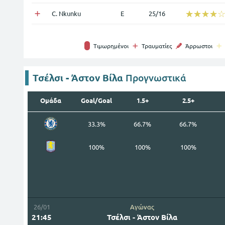
☆☆☆☆
★★★★
C. Nkunku
Ε
25/16
Tιμωρημένοι
Τραυματίες
Άρρωστοι
Τσέλσι - Άστον Βίλα
Προγνωστικά
Ομάδα
Goal/Goal
1.5+
2.5+
33.3%
66.7%
66.7%
100%
100%
100%
26/01
Αγώνας
21:45
Τσέλσι - Άστον Βίλα