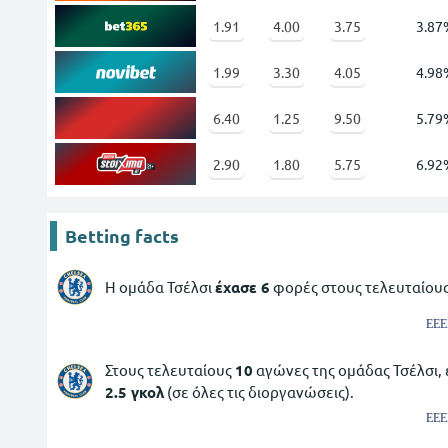
1.91
4.00
3.75
3.87
1.99
3.30
4.05
4.98
6.40
1.25
9.50
5.79
2.90
1.80
5.75
6.92
Betting facts
Η ομάδα Τσέλσι
έχασε 6
φορές στους τελευταίου
ΕΕΕ
Στους τελευταίους
10
αγώνες της ομάδας Τσέλσι, 
2.5 γκολ
(σε όλες τις διοργανώσεις).
ΕΕΕ