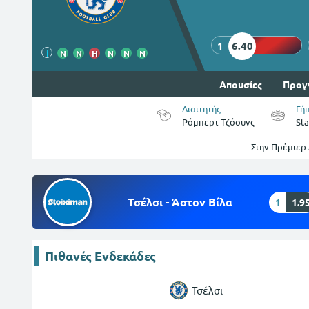
1
6.40
i
Ν
Ν
Η
Ν
Ν
Ν
Απουσίες
Προγ
Διαιτητής
Γή
Ρόμπερτ Τζόουνς
Sta
Στην Πρέμιερ Λ
Τσέλσι - Άστον Βίλα
1
1.9
Πιθανές Ενδεκάδες
Τσέλσι