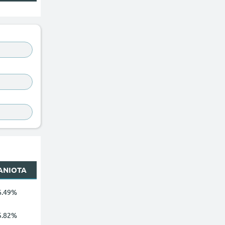
ΑΝΙΟΤΑ
6.49%
5.82%