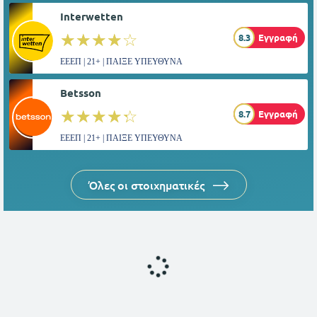
Interwetten
☆☆☆☆☆
★★★★★
8.3
Εγγραφή
ΕΕΕΠ | 21+ | ΠΑΙΞΕ ΥΠΕΥΘΥΝΑ
Betsson
☆☆☆☆☆
★★★★★
8.7
Εγγραφή
ΕΕΕΠ | 21+ | ΠΑΙΞΕ ΥΠΕΥΘΥΝΑ
Όλες οι στοιχηματικές