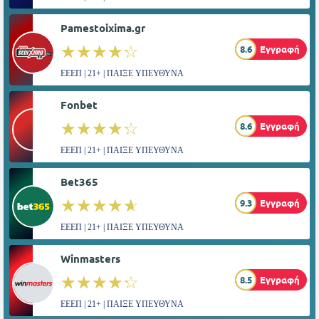
Pamestoixima.gr
☆☆☆☆☆
★★★★★
8.6
Εγγραφή
ΕΕΕΠ | 21+ | ΠΑΙΞΕ ΥΠΕΥΘΥΝΑ
Fonbet
☆☆☆☆☆
★★★★★
8.6
Εγγραφή
ΕΕΕΠ | 21+ | ΠΑΙΞΕ ΥΠΕΥΘΥΝΑ
Bet365
☆☆☆☆☆
★★★★★
9.3
Εγγραφή
ΕΕΕΠ | 21+ | ΠΑΙΞΕ ΥΠΕΥΘΥΝΑ
Winmasters
☆☆☆☆☆
★★★★★
8.5
Εγγραφή
ΕΕΕΠ | 21+ | ΠΑΙΞΕ ΥΠΕΥΘΥΝΑ