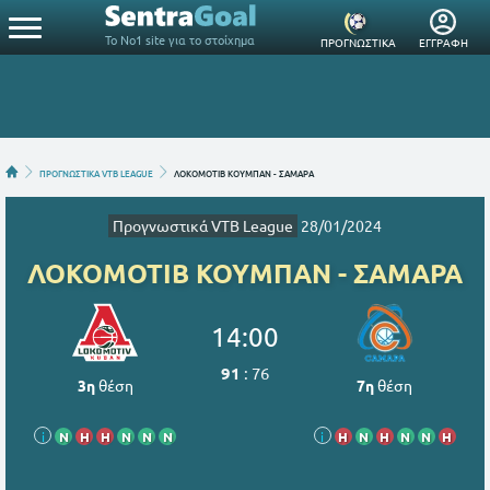
Το Νο1 site για το στοίχημα
ΠΡΟΓΝΩΣΤΙΚΑ
ΕΓΓΡΑΦΗ
ΠΡΟΓΝΩΣΤΙΚΑ VTB LEAGUE
ΛΟΚΟΜΟΤΙΒ ΚΟΥΜΠΑΝ - ΣΑΜΑΡΑ
Προγνωστικά VTB League
28/01/2024
ΛΟΚΟΜΟΤΙΒ ΚΟΥΜΠΑΝ - ΣΑΜΑΡΑ
14:00
91
:
76
3η
θέση
7η
θέση
i
Ν
Η
Η
Ν
Ν
Ν
i
Η
Ν
Η
Ν
Ν
Η